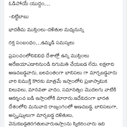
ఓడిపోయే యుద్దం…
-చిట్టిబాబు
భాదతీమ ముస్లింలు-దళితుల మధ్యనున్న
రక్త సంబంధం…ఉమ్మడి సమస్యలు
ప్రపంచంలోనివివిధ దేశాల్లో ఉన్న ముస్లింలు
అరేబియాఎడారినుండి దిగుమతి చేయబడ లేదు. లక్షలాది
అణచబడ్డవారు, బలవంతంగా బానిసలు గా మార్చబడ్డవారు
వారి విముక్తి కొరకు మాత్రమే ఇస్లాంలోని ప్రజాస్వామిక
విలువలు, మానవతా వాదం, సమానత్వం మొదలగు వాటికి
ఆకర్శించ బడి ఇస్లాంలోకి మారారు.ఇదేవిదంగా భారత
దేశంలోని మనువాద రాజ్యంగంలో అణచబడ్డ, బానిసలుగా,
అస్పృష్యులుగా మార్చబడ్డ దళితులు,
వెనుకబడ్డతరగతులవారుఇస్లాంను స్వికరించారు ఇది