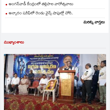
అంగన్‌వాడీ కేంద్రంలో తల్లిపాల వారోత్సవాలు
అన్నారం షరీఫ్‌లో రెండు వైన్స్ షాపుల్లో చోరీ..
మరిన్ని వార్తలు
ముఖ్యాంశాలు