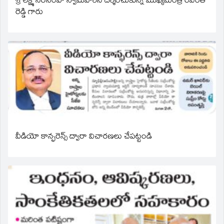
శ్రీ లక్ష్మీ నరసింహ స్వామివారిని దర్శించుకున్న ముఖ్యమంత్రి రేవంత్
రెడ్డి గారు
వీడియో కాన్ఫరెన్స్ ద్వారా విచారణలు చేపట్టండి