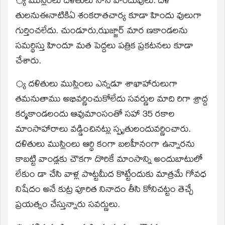
్య ముస్లింలు దళితులు నాన్‌ హిందువులు. దళి
తులనుఈనాటికిఏ శంకరాతచార్య కూడా హిందు వులుగా
గుర్తించలేదు. చుండూరు,ఝజ్జార్‌ మార ణకాండలను
సమర్థిస్తు హిందూ మత పెద్దలు పత్రిక ప్రకటనలు కూడా
చేశారు.
్య దళితులు ముస్లింలు ఎన్నడూ శాఖాహారులుగా
తమనుతాము అభివర్ణించుకోలేదు సవర్ణుల మాది రిగా శ్రాద్ద
కర్మకాండలందు ఆవుమాంసంతో సహా 35 రకాల
మాంసాహారాలు వడ్డించినట్లు స్పృతులందువర్ణించారు.
దళితులు ముస్లింలు ఆర్థి కంగా బలహీనంగా ఉన్నారను
కాబట్టి వాండ్లకు చౌకగా దొరికే మాంసాన్ని అందుబాటులో
లేకుం డా చేసి వాళ్ల పొట్టమీద కొట్టేందుకు మాత్రమే గోవధ
నిషేదం అనే కుట్ర పూరిత నినాదం తీసి కోనిచట్టం తెచ్చే
ప్రయత్నం చేస్తున్నారు సవర్ణులు.