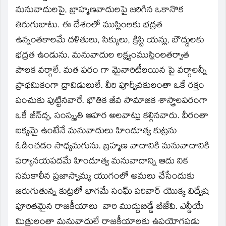
మనువాదులపై, బ్రాహ్మణవాదులపై జరిగిన ఒకానొక
తిరుగుబాటు. ఈ దేశంలో ముస్లింలకు భద్రత
ఉన్నంతకాలమే దళితులు, సిక్కులు, క్రిస్టి యన్లు, బౌద్దులకు
భద్రత ఉండును. మనువాదుల లక్ష్యంముస్లింలతర్వాత
పౌలక వర్గాలే. మత పరం గా మైనారిటీలయిన పై వర్గాలన్నీ
ప్రాథమికంగా ద్రావిడులులే. వీరి పూర్వీవకులంతా ఒకే రక్తం
పంచుకు పుట్టినవారే. భౌతిక జీవ సామాజిక శాస్త్రాలపరంగా
ఒకే జీన్‌ద్స, సంస్కృతి ఆహర అలవాట్లు కల్గినవారు. వీరంతా
ఐక్యమై ఉంటేనే మనువాదులు హిందూత్వ కుట్రను
ఓడించడం సాధ్యమగును. బ్రహ్మణ వాదానికి మనువాదానికి
పర్యానయపదమే హిందూత్వ మనువాదాన్ని ఆదు నిక
సమకాలీన ప్రజాస్వామ్య యుగంలో అమలు చేసేందుకు
జరుగుతున్న కుట్రలో భాగమే సంఘ్‌ పరివార్‌ యొక్క విద్వేష
పూరితమైన రాజకీయాలు వారి ముద్దుబిడ్డే బీజేపి. ఎన్డీయే
మిత్రులంతా మనువాదులే రాజకీయాలకు ఉపయోగపడు