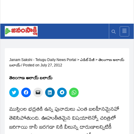
Janam Sakshi - Telugu Daily News Portal
>
ఎడిట్ పేజీ
>
తెలంగాణ అలాయ్‌
బలాయ్‌
/
Posted on
July 27, 2012
తెలంగాణ అలాయ్‌ బలాయ్‌
Click
Click
Click
Click
Click
Click
to
to
to
to
to
to
share
share
email
share
share
share
on
on
a
on
on
on
Twitter
Facebook
link
LinkedIn
Telegram
WhatsApp
ముస్లింల భద్రతకి ఉన్న పునాదులు ఎంత బలహీనమైనవో
(Opens
(Opens
to
(Opens
(Opens
(Opens
in
in
a
in
in
in
తెలిసిపోతుంది. ఊహుతీతమైన విషయాలెన్నో చరిత్రలో
new
new
friend
new
new
new
window)
window)
(Opens
window)
window)
window)
జరిగాయి కానీ జరగడా నికి వీలున్న దారుణాలన్నిటికీ
in
new