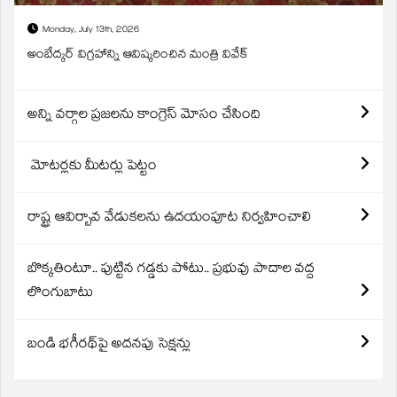
Monday, July 13th, 2026
అంబేద్కర్ విగ్రహాన్ని ఆవిష్కరించిన మంత్రి వివేక్
అన్ని వర్గాల ప్రజలను కాంగ్రెస్ మోసం చేసింది
మోటర్లకు మీటర్లు పెట్టం
రాష్ట్ర ఆవిర్బావ వేడుకలను ఉదయంపూట నిర్వహించాలి
బొక్కతింటూ.. పుట్టిన గడ్డకు పోటు.. ప్రభువు పాదాల వద్ద
లొంగుబాటు
బండి భగీరథ్‌పై అదనపు సెక్షన్లు