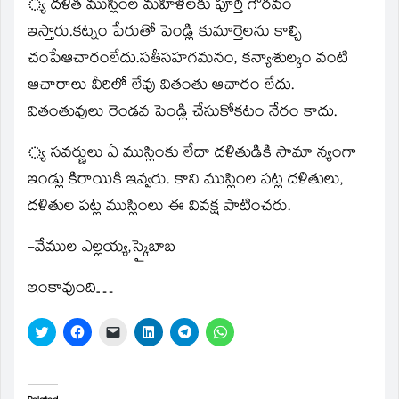
్య దళిత ముస్లింల మహిళలకు పూర్తి గౌరవం
ఇస్తారు.కట్నం పేరుతో పెండ్లి కుమార్తెలను కాల్చి
చంపేఆచారంలేదు.సతీసహగమనం, కన్యాశుల్కం వంటి
ఆచారాలు వీరిలో లేవు వితంతు ఆచారం లేదు.
వితంతువులు రెండవ పెండ్లి చేసుకోకటం నేరం కాదు.
్య సవర్ణులు ఏ ముస్లింకు లేదా దళితుడికి సామా న్యంగా
ఇండ్లు కిరాయికి ఇవ్వరు. కాని ముస్లింల పట్ల దళితులు,
దళితుల పట్ల ముస్లింలు ఈ వివక్ష పాటించరు.
-వేముల ఎల్లయ్య,స్కైబాబ
ఇంకావుంది…
Click
Click
Click
Click
Click
Click
to
to
to
to
to
to
share
share
email
share
share
share
on
on
a
on
on
on
Twitter
Facebook
link
LinkedIn
Telegram
WhatsApp
(Opens
(Opens
to
(Opens
(Opens
(Opens
in
in
a
in
in
in