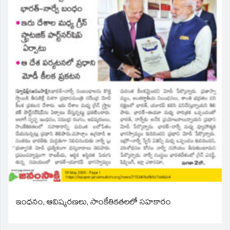
ఇంధనం, ఆవిష్కరణలు, సాంకేతికతలలో సహకారం