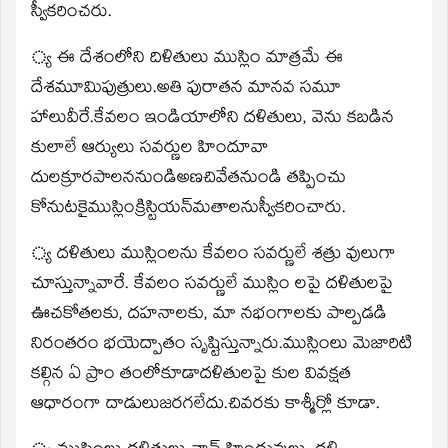
స్వీకరించరు.
్య ఈ దేశంలోని దిళితులు ముస్లిం మాత్రమే ఈ
దేశమూమిపుత్రులు.అతి పురాతన మానవ సమూ
హాలువీరే.కేవలం ఇండియాలోని దళితులు, వెను కబడిన
కులాలే ఆర్యులు సవర్ణుల హిందూవా
దులక్రూరపాలననుండిఅణచివేతనుండి తప్పించు
కోనుటకైముస్లింక్రిస్టియన్‌మతాలనుస్వీకరించారు.
్య దళితులు ముస్లింలను కేవలం సవర్ణులే శత్రు వులుగా
చూస్తున్నావారే. కేవలం సవర్ణులే ముస్లిం లపై దళితులపై
ఊచకోతలకు, దహనాలకు, మా నభంగాలకు పాల్పడడి
నిరంతరం భయెద్పాతం సృష్టిస్తున్నారు.ముస్లింలు మెజారిటి
కల్గిన ఏ ప్రాం తంలోకూడాదళితులపై కుల వివక్షత
ఆధారంగా దాడులుజరగలేదు.చివరకు కాశ్మీర్లో కూడా.