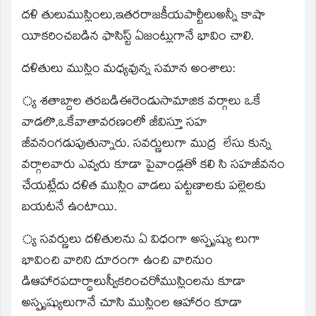
దళి తులుముస్లింలు,ఇతరరాజకీయపార్టీలుఅన్నీ కాషా
యీకరించబడిన ఫాసిస్ట్‌ ఏజంట్లుగానే భావిం చాలి.
దళితులు ముస్లిం మధ్యవున్న సమాన అంశాలు:
్య శతాబ్దాల తరబడిఈరెండుసామాజిక వర్గాలు ఒకే
వాడలొ,ఒకేవాతావరణంలో జీవిస్తూ సహ
జీవనంగడుపుతున్నారు. సవర్ణులుగా ముద్ర లేసు కున్న
వర్గాలవారు ఎవ్వరు కూడా పైవాండ్లతో కలి సి సహజీవనం
చేయట్లేదు దళిత ముస్లిం వాడలు పట్టణాలకు పల్లెలకు
బయటనే ఉంటాయి.
్య సవర్ణులు దళితులను ఏ విధంగా అస్పృష్యు లుగా
భావించి వారిని దూరంగా ఉంచి వారినుం
డిఆహారపదార్థాలుస్వీకరించరోముస్లింలను కూడా
అస్పృష్యులుగానే చూసి ముస్లింల ఆహారం కూడా