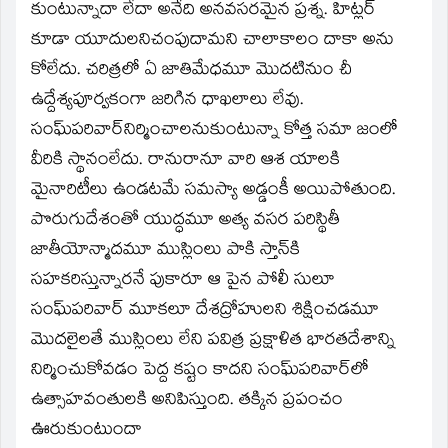
కుంటున్నాదా లేదా అనేది అనవసరమైన ప్రశ్న. హిట్లర్‌
కూడా యూదులనిచంపుదామని చాలాకాలం దాకా అను
కోలేదు. చరిత్రలో ఏ జాతిమేధమూ మొదటినుం చీ
ఉద్దేశ్యపూర్వకంగా జరిగిన ధాఖలాలు లేవు.
సంఘ్‌పరివార్‌నిర్మించాలనుకుంటున్నా కోత్త సమా జంలో
వీరికి స్థానంలేదు. రానురానూ వారి ఆశ యాలకి
మైనారిటీలు ఉండటమే సమస్యా అడ్డంకీ అయిపోతుంది.
పొరుగుదేశంతో యుద్ధమూ అత్య వసర పరిస్థితీ
జాతీయోన్మాదమూ ముస్లింలు పాకి స్తాన్‌కి
సహకరిస్తున్నారనే పుకారూ ఆ పైన పోలీ సులూ
సంఘ్‌పరివార్‌ మూకలూ దేశద్రోహులని శిక్షించడమూ
మొదలైలతే ముస్లింలు లేని పవిత్ర ప్రక్షాళిత భారతదేశాన్ని
నిర్మించుకోవడం పెద్ద కష్టం కాదని సంఘ్‌పరివార్‌లో
ఉత్సాహవంతులకి అనిపిస్తుంది. తక్కిన ప్రపంచం
ఊరుకుంటుందా