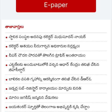
తాజావార్తలు
స్థానిక సంస్థల అదనపు కలెక్టర్ మధుసూదన్ నాయక్
కలెక్టర్ ఆశయం నీరుగార్చిన అధికారుల నిర్లక్ష్యం!
దీపక్ చౌదరి చొరవతో తొలగిన ట్రాఫిక్‌ అంతరాయం
ఎట్టకేలకు అందుబాటులోకి వచ్చిన ఆధార్ కేంద్రం తనిఖీ చేసిన
తహసీల్దార్
బాలికల వసతి గృహాన్ని ఆకస్మికంగా తనిఖీ చేసిన డీఆర్ఓ
జడ్చర్ల సబ్-రిజిస్ట్రార్ కార్యాలయం మార్పుకు వినతి
మారం జగదీష్ జన్మదిన వేడుకలు
జయశంకర్ స్ఫూర్తితో తెలంగాణ అభివృద్ధికి కృషి చేద్దాం