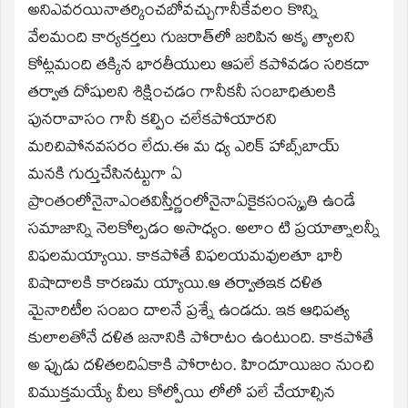
అనిఎవరయినాతర్కించబోవచ్చుగానీకేవలం కొన్ని
వేలమంది కార్యకర్తలు గుజరాత్‌లో జరిపిన అకృ త్యాలని
కోట్లమంది తక్కిన భారతీయులు ఆపలే కపోవడం సరికదా
తర్వాత దోషులని శిక్షించడం గానీకనీ సంబాధితులకి
పునరావాసం గానీ కల్పిం చలేకపోయారని
మరిచిపోనవసరం లేదు.ఈ మ ధ్య ఎరిక్‌ హాబ్స్‌బాయ్‌
మనకి గుర్తుచేసినట్టుగా ఏ
ప్రాంతంలోనైనాఎంతవిస్తీర్ణంలోనైనాఏకైకసంస్కృతి ఉండే
సమాజాన్ని నెలకోల్పడం అసాధ్యం. అలాం టి ప్రయాత్నాలన్నీ
విఫలమయ్యాయి. కాకపోతే విఫలయమవులతూ భారీ
విషాదాలకి కారణమ య్యాయి.ఆ తర్వాతఇక దళిత
మైనారిటీల సంబం దాలనే ప్రశ్నే ఉండదు. ఇక ఆధిపత్య
కులాలతోనే దళిత జనానికి పోరాటం ఉంటుంది. కాకపోతే
అ ప్పుడు దళితలదిఏకాకి పోరాటం. హిందూయిజం నుంచి
విముక్తమయ్యే వీలు కోల్పోయి లోలో పలే చేయాల్సిన