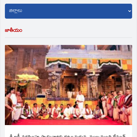
జాతీయం