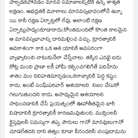
window)
పాల్పడకపోవడం మానవ సమాజాలన్నిటికీ ఉన్న శాశ్వత
లక్షణం. ఆభద్రతకి మూలాలు మానవస్వభావంలోనే ఉన్నా
యి కానీ రక్షణ ఏర్పాట్లలో లేవు. అలాంటి రక్షణ
ఏర్పాట్లుసాధ్యంకూడాకాదు.కోంతమందిలో కొంత కాలమైన
ఆ మానవస్వభావాన్ని దారిమల్లించ వచ్చు. క్రూరత్వానికి
అవకాశంగా కాక ఒక ఆశ యానికి అవసరంగా
వ్యాఖ్యానించి నాటుకునేలా చేస్తేచాలు. తక్కిన ఎనభై ఐదు
కోట్ల మంది ప్రాణా లకీ హామీ కల్పించగలిగితే పదిహేను
శాతం మం దినిహతమార్చడంఒకరాజ్యానికి పెద్ద కష్టం
కాదు. అంటే సంఘ్‌పరివార్‌ ఆశయాలని నిజం చేసుకో
గలుగుతుందని కాదు. అసాధ్యమైన ఆశయాలని
సాధించడానికి చేసే ప్రయత్నంలో ఊహాతీతమైన భారీ
విషాదానికి క్రూరత్వానికీ కారణమవుతుంది. ముస్లింలనీ
క్రైస్తవులనీ సమస్యగా తప్ప పౌరులు గానో మానవులుగానో
చూడలేతదని దాని తత్వం కూడా వీరందరినీ చంపుదామను