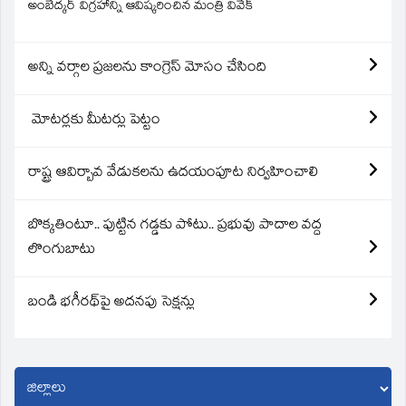
అంబేద్కర్ విగ్రహాన్ని ఆవిష్కరించిన మంత్రి వివేక్
అన్ని వర్గాల ప్రజలను కాంగ్రెస్ మోసం చేసింది
మోటర్లకు మీటర్లు పెట్టం
రాష్ట్ర ఆవిర్బావ వేడుకలను ఉదయంపూట నిర్వహించాలి
బొక్కతింటూ.. పుట్టిన గడ్డకు పోటు.. ప్రభువు పాదాల వద్ద
లొంగుబాటు
బండి భగీరథ్‌పై అదనపు సెక్షన్లు