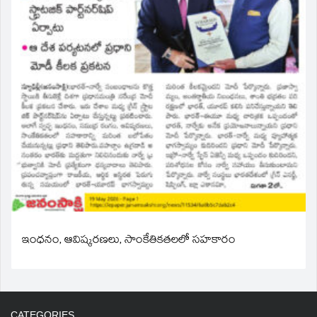
ఇంధనం, ఆవిష్కరణలు, సాంకేతికతలలో సహకారం
CATEGORIES