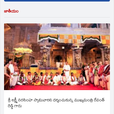
జాతీయం
శ్రీ లక్ష్మీ నరసింహ స్వామివారిని దర్శించుకున్న ముఖ్యమంత్రి రేవంత్
రెడ్డి గారు