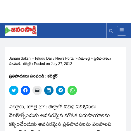
Janam Sakshi - Telugu Daily News Portal
>
సీమాంధ్ర
>
ప్రతిపాదనలు
పంపండి : కలెక్టర్‌
/
Posted on
July 27, 2012
ప్రతిపాదనలు పంపండి : కలెక్టర్‌
Click
Click
Click
Click
Click
Click
to
to
to
to
to
to
share
share
email
share
share
share
on
on
a
on
on
on
Twitter
Facebook
link
LinkedIn
Telegram
WhatsApp
నెల్లూరు, జూలై 27 : జిల్లాలో వివిధ పరిశ్రమలు
(Opens
(Opens
to
(Opens
(Opens
(Opens
in
in
a
in
in
in
నెలకొల్పేందుకు అవసరమైన మౌలిక సదుపాయాలను
new
new
friend
new
new
new
window)
window)
(Opens
window)
window)
window)
కల్పించేందుకు అవసరమైన ప్రతిపాదనలను పంపాలని
in
new