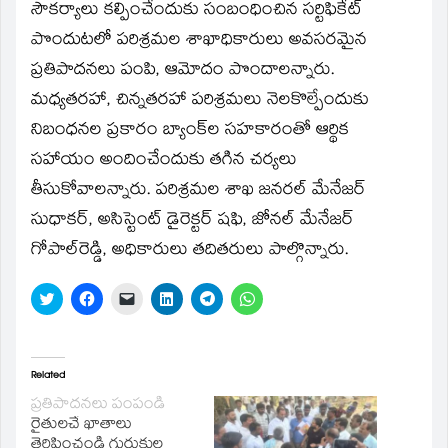
సౌకర్యాలు కల్పించేందుకు సంబంధించిన సర్టిఫికేట్‌
పొందుటలో పరిశ్రమల శాఖాధికారులు అవసరమైన
ప్రతిపాదనలు పంపి, ఆమోదం పొందాలన్నారు.
మధ్యతరహా, చిన్నతరహా పరిశ్రమలు నెలకొల్పేందుకు
నిబంధనల ప్రకారం బ్యాంక్‌ల సహకారంతో ఆర్థిక
సహాయం అందించేందుకు తగిన చర్యలు
తీసుకోవాలన్నారు. పరిశ్రమల శాఖ జనరల్‌ మేనేజర్‌
సుధాకర్‌, అసిస్టెంట్‌ డైరెక్టర్‌ షఫి, జోనల్‌ మేనేజర్‌
గోపాల్‌రెడ్డి, అధికారులు తదితరులు పాల్గొన్నారు.
Click
Click
Click
Click
Click
Click
to
to
to
to
to
to
share
share
email
share
share
share
on
on
a
on
on
on
Twitter
Facebook
link
LinkedIn
Telegram
WhatsApp
(Opens
(Opens
to
(Opens
(Opens
(Opens
in
in
a
in
in
in
Related
new
new
friend
new
new
new
window)
window)
(Opens
window)
window)
window)
ప్రతిపాదనలు పంపండి
in
రైతులచే ఖాతాలు
new
window)
తెరిపించండి గురుకుల