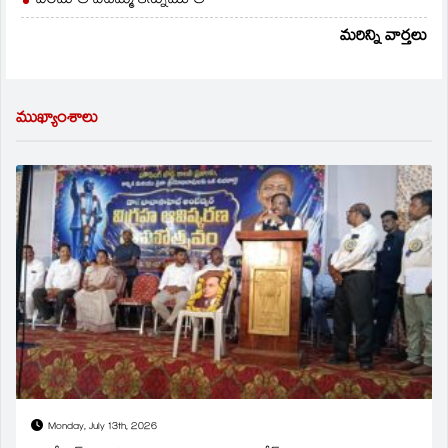
వీరమాత వేదమ్మ కన్నుమూత
మరిన్ని వార్తలు
ముఖ్యాంశాలు
Monday, July 13th, 2026