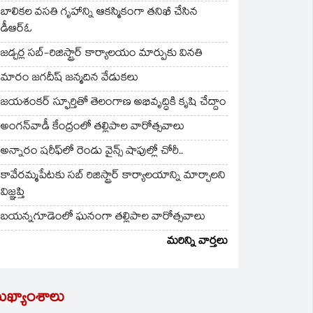
బాలికల వసతి గృహాన్ని ఆకస్మికంగా తనిఖీ చేసిన
డీఆర్ఓ
జడ్చర్ల సబ్-రిజిస్ట్రార్ కార్యాలయం మార్పుకు వినతి
మారం జగదీష్ జన్మదిన వేడుకలు
జయశంకర్ స్ఫూర్తితో తెలంగాణ అభివృద్ధికి కృషి చేద్దాం
అంగన్‌వాడీ కేంద్రంలో తల్లిపాల వారోత్సవాలు
అన్నారం షరీఫ్‌లో రెండు వైన్స్ షాపుల్లో చోరీ..
కావేరమ్మపేటకు సబ్ రిజిస్ట్రార్ కార్యాలయాన్ని మార్చాలని
విజ్ఞప్తి
బయన్నగూడెంలో ఘనంగా తల్లిపాల వారోత్సవాలు
మరిన్ని వార్తలు
ుఖ్యాంశాలు