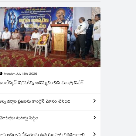
Monday, July 13th, 2026
అంబేద్కర్ విగ్రహాన్ని ఆవిష్కరించిన మంత్రి వివేక్
అన్ని వర్గాల ప్రజలను కాంగ్రెస్ మోసం చేసింది
మోటర్లకు మీటర్లు పెట్టం
రాష్ట్ర ఆవిర్బావ వేడుకలను ఉదయంపూట నిర్వహించాలి