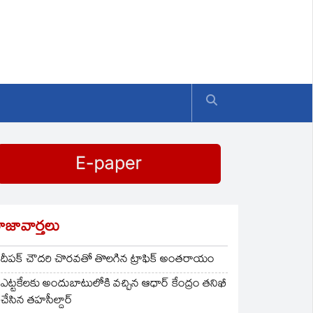
ాజావార్తలు
దీపక్ చౌదరి చొరవతో తొలగిన ట్రాఫిక్‌ అంతరాయం
ఎట్టకేలకు అందుబాటులోకి వచ్చిన ఆధార్ కేంద్రం తనిఖీ
చేసిన తహసీల్దార్