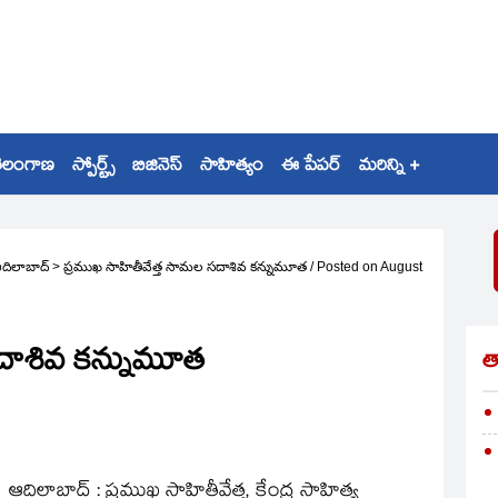
ెలంగాణ
స్పోర్ట్స్
బిజినెస్
సాహిత్యం
ఈ పేపర్
మరిన్ని +
దిలాబాద్
>
ప్రముఖ సాహితీవేత్త సామల సదాశివ కన్నుమూత
/
Posted on
August
సదాశివ కన్నుమూత
త
ఆదిలాబాద్‌ : ప్రముఖ సాహితీవేత్త, కేంద్ర సాహిత్య