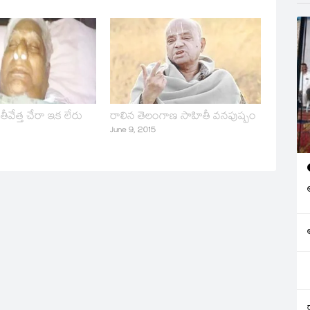
ీవేత్త చేరా ఇక లేరు
రాలిన తెలంగాణ సాహితీ వనపుష్పం
June 9, 2015