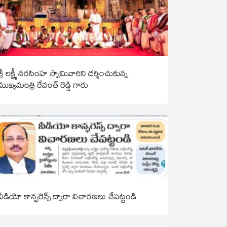
శ్రీ లక్ష్మీ నరసింహ స్వామివారిని దర్శించుకున్న
ముఖ్యమంత్రి రేవంత్ రెడ్డి గారు
వీడియో కాన్ఫరెన్స్ ద్వారా విచారణలు చేపట్టండి