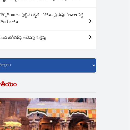
బొక్కతింటూ.. పుట్టిన గడ్డకు పోటు.. ప్రభువు పాదాల వద్ద
లొంగుబాటు
బండి భగీరథ్‌పై అదనపు సెక్షన్లు
ాతీయం