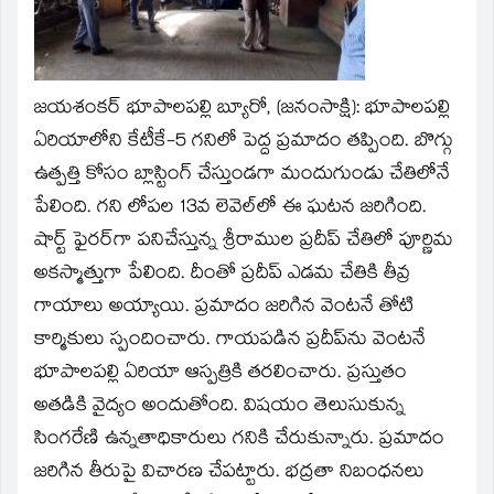
window)
జయశంకర్ భూపాలపల్లి బ్యూరో, (జనంసాక్షి):
భూపాలపల్లి
ఏరియాలోని కేటీకే-5 గనిలో పెద్ద ప్రమాదం తప్పింది. బొగ్గు
ఉత్పత్తి కోసం బ్లాస్టింగ్ చేస్తుండగా మందుగుండు చేతిలోనే
పేలింది. గని లోపల 13వ లెవెల్‌లో ఈ ఘటన జరిగింది.
షార్ట్ ఫైరర్‌గా పనిచేస్తున్న శ్రీరాముల ప్రదీప్ చేతిలో పూర్ణిమ
అకస్మాత్తుగా పేలింది. దీంతో ప్రదీప్ ఎడమ చేతికి తీవ్ర
గాయాలు అయ్యాయి. ప్రమాదం జరిగిన వెంటనే తోటి
కార్మికులు స్పందించారు. గాయపడిన ప్రదీప్‌ను వెంటనే
భూపాలపల్లి ఏరియా ఆస్పత్రికి తరలించారు. ప్రస్తుతం
అతడికి వైద్యం అందుతోంది. విషయం తెలుసుకున్న
సింగరేణి ఉన్నతాధికారులు గనికి చేరుకున్నారు. ప్రమాదం
జరిగిన తీరుపై విచారణ చేపట్టారు. భద్రతా నిబంధనలు