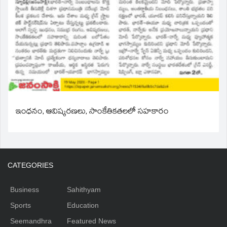
ఇంధనం, ఆవిష్కరణలు, సాంకేతికతలలో సహకారం
CATEGORIES
Business
Sahithyam
Sports
Education
Seemandhra
Featured News