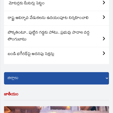
మోటర్లకు మీటర్లు పెట్టం
రాష్ట్ర ఆవిర్బావ వేడుకలను ఉదయంపూట నిర్వహించాలి
బొక్కతింటూ.. పుట్టిన గడ్డకు పోటు.. ప్రభువు పాదాల వద్ద
లొంగుబాటు
బండి భగీరథ్‌పై అదనపు సెక్షన్లు
జాతీయం