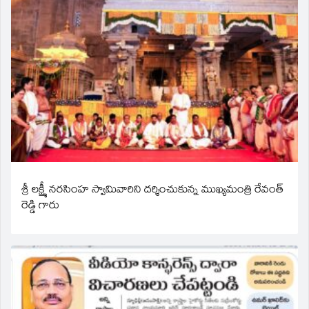
శ్రీ లక్ష్మీ నరసింహ స్వామివారిని దర్శించుకున్న ముఖ్యమంత్రి రేవంత్
రెడ్డి గారు