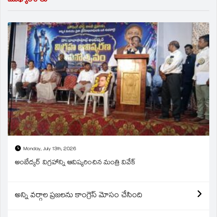
ముఖ్యాంశాలు
Monday, July 13th, 2026
అంబేద్కర్ విగ్రహాన్ని ఆవిష్కరించిన మంత్రి వివేక్
అన్ని వర్గాల ప్రజలను కాంగ్రెస్ మోసం చేసింది