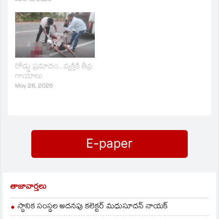
June 15, 2026
రోడ్డు ప్రమాదం.. వ్యక్తికి తీవ్ర
గాయాలు
May 26, 2026
తాజావార్తలు
స్థానిక సంస్థల అదనపు కలెక్టర్ మధుసూదన్ నాయక్