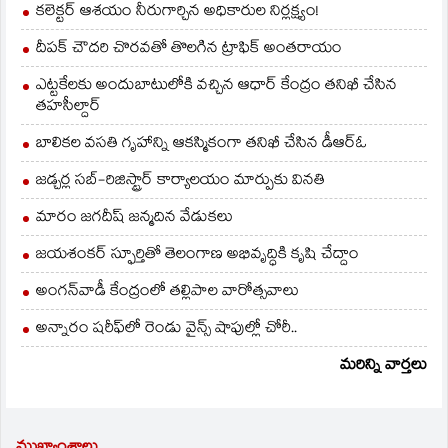
కలెక్టర్ ఆశయం నీరుగార్చిన అధికారుల నిర్లక్ష్యం!
దీపక్ చౌదరి చొరవతో తొలగిన ట్రాఫిక్‌ అంతరాయం
ఎట్టకేలకు అందుబాటులోకి వచ్చిన ఆధార్ కేంద్రం తనిఖీ చేసిన
తహసీల్దార్
బాలికల వసతి గృహాన్ని ఆకస్మికంగా తనిఖీ చేసిన డీఆర్ఓ
జడ్చర్ల సబ్-రిజిస్ట్రార్ కార్యాలయం మార్పుకు వినతి
మారం జగదీష్ జన్మదిన వేడుకలు
జయశంకర్ స్ఫూర్తితో తెలంగాణ అభివృద్ధికి కృషి చేద్దాం
అంగన్‌వాడీ కేంద్రంలో తల్లిపాల వారోత్సవాలు
అన్నారం షరీఫ్‌లో రెండు వైన్స్ షాపుల్లో చోరీ..
మరిన్ని వార్తలు