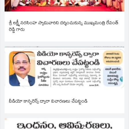
శ్రీ లక్ష్మీ నరసింహ స్వామివారిని దర్శించుకున్న ముఖ్యమంత్రి రేవంత్
రెడ్డి గారు
వీడియో కాన్ఫరెన్స్ ద్వారా విచారణలు చేపట్టండి