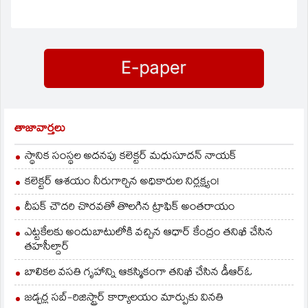
హాజరయ్యారు
హాజరయ్యారు
ఈసందర్బముగా అమే
ఈసందర్బముగా అమే
మాట్లాడుతూ నేటి బాలలే
మాట్లాడుతూ నేటి బాలలే
రేపటి పౌరులు
రేపటి పౌరులు
బాలికలబాల్యన్ని కాపాడే
బాలికలబాల్యన్ని కాపాడే
బాధ్యత ప్రతి ఒక్కరిది
బాధ్యత ప్రతి ఒక్కరిది
అన్నారు అడపిల్ల…
అన్నారు అడపిల్ల…
తాజావార్తలు
స్థానిక సంస్థల అదనపు కలెక్టర్ మధుసూదన్ నాయక్
కలెక్టర్ ఆశయం నీరుగార్చిన అధికారుల నిర్లక్ష్యం!
దీపక్ చౌదరి చొరవతో తొలగిన ట్రాఫిక్‌ అంతరాయం
ఎట్టకేలకు అందుబాటులోకి వచ్చిన ఆధార్ కేంద్రం తనిఖీ చేసిన
తహసీల్దార్
బాలికల వసతి గృహాన్ని ఆకస్మికంగా తనిఖీ చేసిన డీఆర్ఓ
జడ్చర్ల సబ్-రిజిస్ట్రార్ కార్యాలయం మార్పుకు వినతి