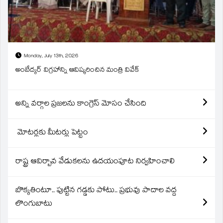
Monday, July 13th, 2026
అంబేద్కర్ విగ్రహాన్ని ఆవిష్కరించిన మంత్రి వివేక్
అన్ని వర్గాల ప్రజలను కాంగ్రెస్ మోసం చేసింది
మోటర్లకు మీటర్లు పెట్టం
రాష్ట్ర ఆవిర్బావ వేడుకలను ఉదయంపూట నిర్వహించాలి
బొక్కతింటూ.. పుట్టిన గడ్డకు పోటు.. ప్రభువు పాదాల వద్ద
లొంగుబాటు