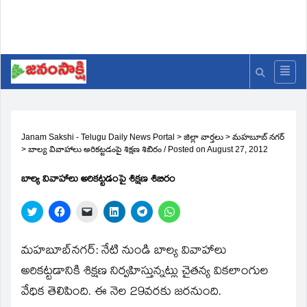
Janam Sakshi - Telugu Daily News Portal
>
జిల్లా వార్తలు
>
మహబూబ్ నగర్
>
బాల్య వివాహాలు అరికట్టడంపై శిక్షణ శిబిరం
/
Posted on
August 27, 2012
బాల్య వివాహాలు అరికట్టడంపై శిక్షణ శిబిరం
Click
Click
Click
Click
Click
Click
to
to
to
to
to
to
share
share
email
share
share
share
on
on
a
on
on
on
Twitter
Facebook
link
LinkedIn
Telegram
WhatsApp
మహబూబ్‌నగర్‌: నేటి నుండి బాల్య వివాహాలు
(Opens
(Opens
to
(Opens
(Opens
(Opens
in
in
a
in
in
in
అరికట్టడానికి శిక్షణ నిర్వహిస్తున్నట్లు చైతన్య వికలాంగుల
new
new
friend
new
new
new
window)
window)
(Opens
window)
window)
window)
వేధిక తెలిపింది. ఈ నెల 29వరకు జరనుంది.
in
new