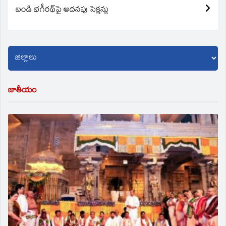
బండి భగీరథ్‌పై అదనపు సెక్షన్లు
జాతీయం