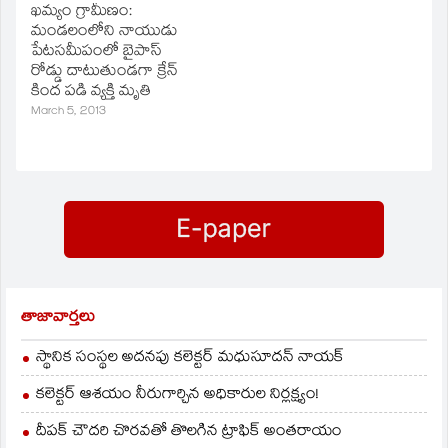
ఖమ్యం గ్రామీణం:
మండలంలోని నాయుడు
పేటసమీపంలో బైపాస్‌
రోడ్డు దాటుతుండగా క్రేన్‌
కింద పడి వ్యక్తి మృతి
చెందాడు. ఎస్సై నాగరాజు
March 5, 2013
తెలిసిన వివరాలిలా
ఉన్నాయి. మండలంలోని
ఎం వెంకటాయ పాలేనికి
చెందిన తుపాకుల వెంకన్న
(26) కూలి పని కోసం ఈ
రోజు ఉదయం
నాయుడుపేట సమీపంలో
రోడ్డు దాటుతూ అటునుంచి
వస్తున్న క్రేన్‌ కింద పడి
మృతి చెందాడు.
తాజావార్తలు
బంధువులిచ్చిన ఫిర్యాదు
మేరకు పోలీసులు కేసు
స్థానిక సంస్థల అదనపు కలెక్టర్ మధుసూదన్ నాయక్
నమోదు…
కలెక్టర్ ఆశయం నీరుగార్చిన అధికారుల నిర్లక్ష్యం!
దీపక్ చౌదరి చొరవతో తొలగిన ట్రాఫిక్‌ అంతరాయం