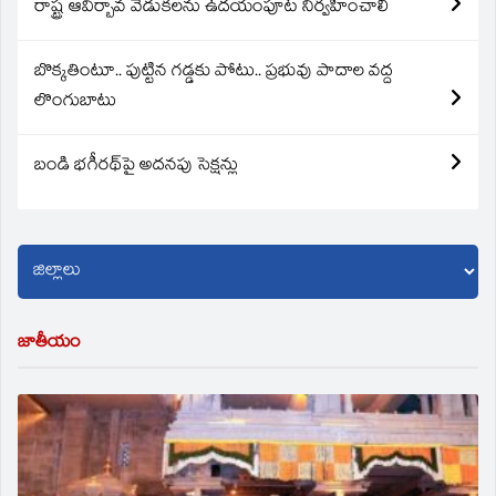
రాష్ట్ర ఆవిర్బావ వేడుకలను ఉదయంపూట నిర్వహించాలి
బొక్కతింటూ.. పుట్టిన గడ్డకు పోటు.. ప్రభువు పాదాల వద్ద
లొంగుబాటు
బండి భగీరథ్‌పై అదనపు సెక్షన్లు
జాతీయం