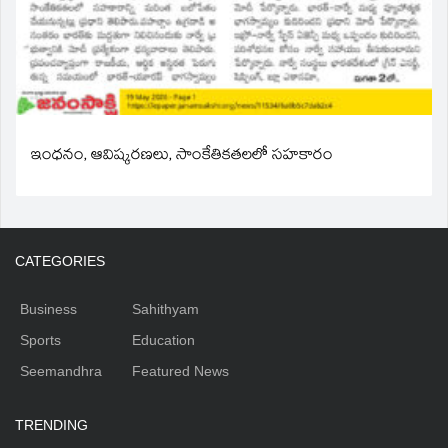
ఇంధనం, ఆవిష్కరణలు, సాంకేతికతలలో సహకారం
CATEGORIES
Business
Sahithyam
Sports
Education
Seemandhra
Featured News
TRENDING