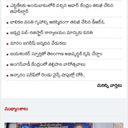
ఎట్టకేలకు అందుబాటులోకి వచ్చిన ఆధార్ కేంద్రం తనిఖీ చేసిన
తహసీల్దార్
బాలికల వసతి గృహాన్ని ఆకస్మికంగా తనిఖీ చేసిన డీఆర్ఓ
జడ్చర్ల సబ్-రిజిస్ట్రార్ కార్యాలయం మార్పుకు వినతి
మారం జగదీష్ జన్మదిన వేడుకలు
జయశంకర్ స్ఫూర్తితో తెలంగాణ అభివృద్ధికి కృషి చేద్దాం
అంగన్‌వాడీ కేంద్రంలో తల్లిపాల వారోత్సవాలు
అన్నారం షరీఫ్‌లో రెండు వైన్స్ షాపుల్లో చోరీ..
మరిన్ని వార్తలు
ముఖ్యాంశాలు