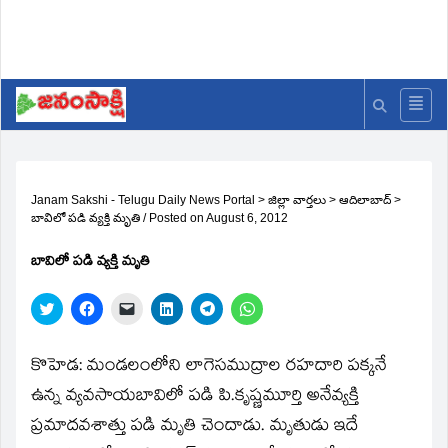
Janam Sakshi - Telugu Daily News Portal
>
జిల్లా వార్తలు
>
ఆదిలాబాద్
>
బావిలో పడి వ్యక్తి మృతి
/
Posted on
August 6, 2012
బావిలో పడి వ్యక్తి మృతి
Click
Click
Click
Click
Click
Click
to
to
to
to
to
to
share
share
email
share
share
share
on
on
a
on
on
on
Twitter
Facebook
link
LinkedIn
Telegram
WhatsApp
కొహెడ: మండలంలోని లాగెసముద్రాల రహదారి పక్కనే
(Opens
(Opens
to
(Opens
(Opens
(Opens
in
in
a
in
in
in
ఉన్న వ్యవసాయబావిలో పడి పి.కృష్ణమూర్తి అనేవ్యక్తి
new
new
friend
new
new
new
window)
window)
(Opens
window)
window)
window)
ప్రమాదవశాత్తు పడి మృతి చెందాడు. మృతుడు ఇదే
in
new