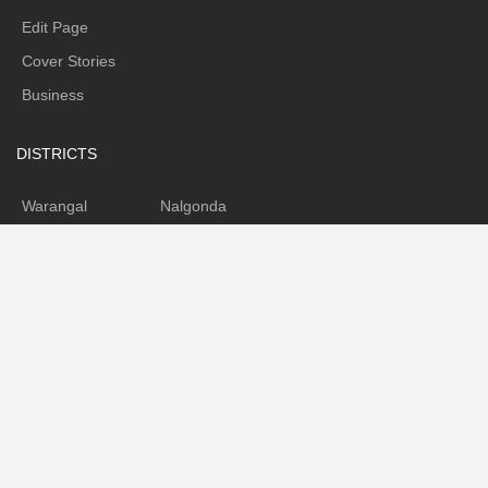
Edit Page
Cover Stories
Business
DISTRICTS
Warangal
Nalgonda
Karimnagar
Nizamabad
Mahabubnagar
Medhak
Adilabad
Rangareddy
Khammam
SOCIAL
Facebook
Youtube