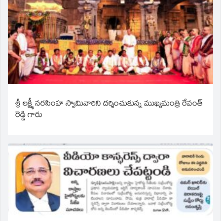
శ్రీ లక్ష్మీ నరసింహ స్వామివారిని దర్శించుకున్న ముఖ్యమంత్రి రేవంత్
రెడ్డి గారు