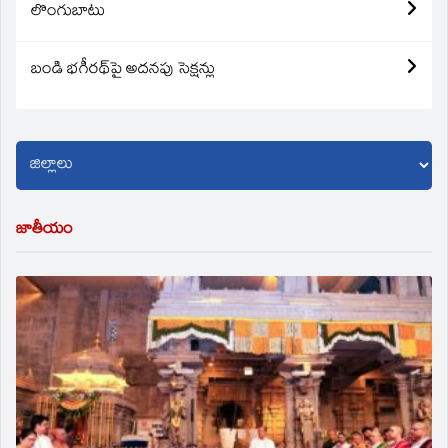
లొంగుబాటు
బండి భగీరథ్‌పై అదనపు సెక్షన్లు
జాతీయం