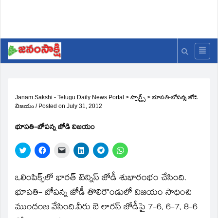
Janam Sakshi - Telugu Daily News Portal
>
స్పొర్ట్స్
>
భూపతి-బోపన్న జోడి
విజయం
/
Posted on
July 31, 2012
భూపతి-బోపన్న జోడి విజయం
Click
Click
Click
Click
Click
Click
to
to
to
to
to
to
share
share
email
share
share
share
on
on
a
on
on
on
Twitter
Facebook
link
LinkedIn
Telegram
WhatsApp
ఒలింపిక్స్‌లో భారత్‌ టెన్నిస్‌ జోడీ శుభారంభం చేసింది.
(Opens
(Opens
to
(Opens
(Opens
(Opens
in
in
a
in
in
in
భూపతి- బోపన్న జోడీ తొలిరౌండులో విజయం సాధించి
new
new
friend
new
new
new
window)
window)
(Opens
window)
window)
window)
ముందంజ వేసింది.వీరు బె లారస్‌ జోడీపై 7-6, 6-7, 8-6
in
new