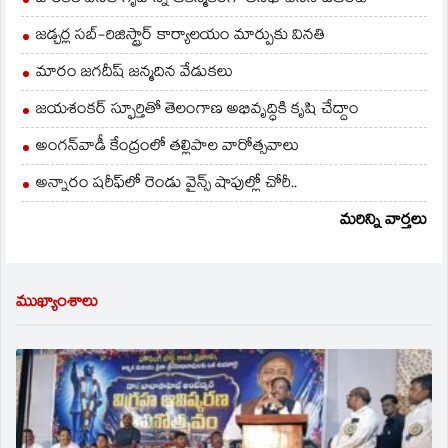
జడ్చర్ల సబ్-రిజిస్ట్రార్ కార్యాలయం మార్పుకు వినతి
మారం జగదీష్ జన్మదిన వేడుకలు
జయశంకర్ స్ఫూర్తితో తెలంగాణ అభివృద్ధికి కృషి చేద్దాం
అంగన్‌వాడీ కేంద్రంలో తల్లిపాల వారోత్సవాలు
అన్నారం షరీఫ్‌లో రెండు వైన్స్ షాపుల్లో చోరీ..
మరిన్ని వార్తలు
ముఖ్యాంశాలు