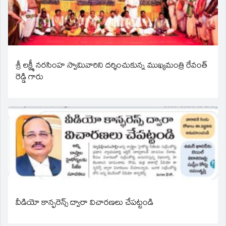
శ్రీ లక్ష్మీ నరసింహ స్వామివారిని దర్శించుకున్న ముఖ్యమంత్రి రేవంత్
రెడ్డి గారు
వీడియో కాన్ఫరెన్స్ ద్వారా విచారణలు చేపట్టండి