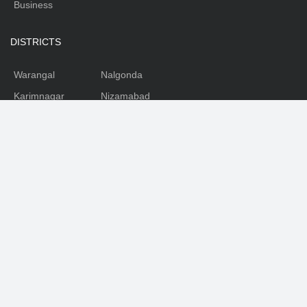
Business
DISTRICTS
Warangal
Nalgonda
Karimnagar
Nizamabad
Mahabubnagar
Medhak
Adilabad
Rangareddy
Khammam
SOCIAL
Facebook
Youtube
Twitter
Telegram