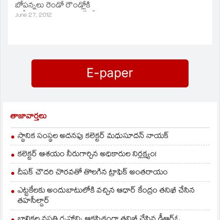
బోపన్నలు రెండో రౌండ్లోకి
ప్రవేశించారు. తొలి రౌండ్‌లో
June 27, 2012
భూపతి,రోహన్‌జోడీ ఫెల్టర్‌,
జూజరిలపై 6-0, 7-6, 6-2
తేడాతో విజయం
సాధించారు.
తాజావార్తలు
స్థానిక సంస్థల అదనపు కలెక్టర్ మధుసూదన్ నాయక్
కలెక్టర్ ఆశయం నీరుగార్చిన అధికారుల నిర్లక్ష్యం!
దీపక్ చౌదరి చొరవతో తొలగిన ట్రాఫిక్‌ అంతరాయం
ఎట్టకేలకు అందుబాటులోకి వచ్చిన ఆధార్ కేంద్రం తనిఖీ చేసిన
తహసీల్దార్
బాలికల వసతి గృహాన్ని ఆకస్మికంగా తనిఖీ చేసిన డీఆర్ఓ