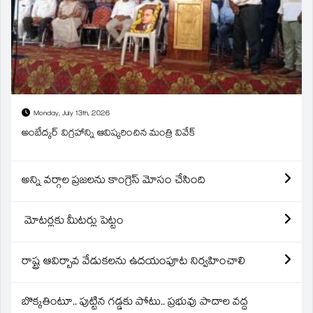
Monday, July 13th, 2026
అంబేద్కర్ విగ్రహాన్ని ఆవిష్కరించిన మంత్రి వివేక్
అన్ని వర్గాల ప్రజలను కాంగ్రెస్ మోసం చేసింది
మోటర్లకు మీటర్లు పెట్టం
రాష్ట్ర ఆవిర్బావ వేడుకలను ఉదయంపూట నిర్వహించాలి
బొక్కతింటూ.. పుట్టిన గడ్డకు పోటు.. ప్రభువు పాదాల వద్ద