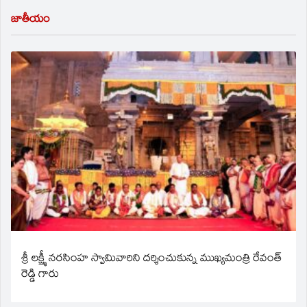
జాతీయం
శ్రీ లక్ష్మీ నరసింహ స్వామివారిని దర్శించుకున్న ముఖ్యమంత్రి రేవంత్
రెడ్డి గారు