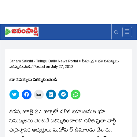
Janam Sakshi - Telugu Daily News Portal
>
సీమాంధ్ర
>
భూ సమస్యలు
పరిష్కరించండి
/
Posted on
July 27, 2012
భూ సమస్యలు పరిష్కరించండి
Click
Click
Click
Click
Click
Click
to
to
to
to
to
to
share
share
email
share
share
share
on
on
a
on
on
on
Twitter
Facebook
link
LinkedIn
Telegram
WhatsApp
కడప, జూలై 27: జిల్లాలో దళిత బహుజనుల భూ
(Opens
(Opens
to
(Opens
(Opens
(Opens
in
in
a
in
in
in
సమస్యలను వెంటనే పరిష్కరించాలని దళిత ప్రజా పార్టీ
new
new
friend
new
new
new
window)
window)
(Opens
window)
window)
window)
వ్యవస్థాపక అధ్యక్షులు మనోహర్‌ డిమాండు చేశారు.
in
new