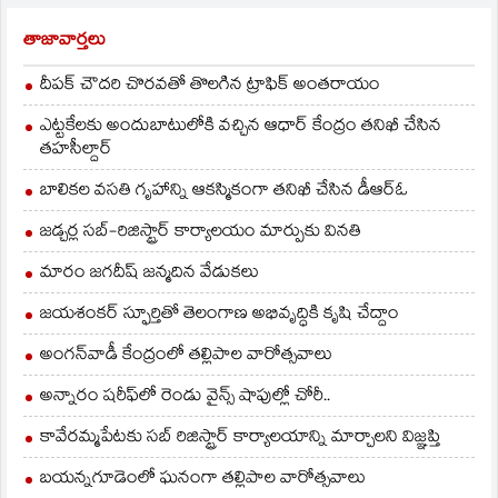
కార్యాలయాన్ని
ముట్టడించడం జరిగింది.
తాజావార్తలు
ఈ కార్యక్రమానికి…
దీపక్ చౌదరి చొరవతో తొలగిన ట్రాఫిక్‌ అంతరాయం
ఎట్టకేలకు అందుబాటులోకి వచ్చిన ఆధార్ కేంద్రం తనిఖీ చేసిన
తహసీల్దార్
బాలికల వసతి గృహాన్ని ఆకస్మికంగా తనిఖీ చేసిన డీఆర్ఓ
జడ్చర్ల సబ్-రిజిస్ట్రార్ కార్యాలయం మార్పుకు వినతి
మారం జగదీష్ జన్మదిన వేడుకలు
జయశంకర్ స్ఫూర్తితో తెలంగాణ అభివృద్ధికి కృషి చేద్దాం
అంగన్‌వాడీ కేంద్రంలో తల్లిపాల వారోత్సవాలు
అన్నారం షరీఫ్‌లో రెండు వైన్స్ షాపుల్లో చోరీ..
కావేరమ్మపేటకు సబ్ రిజిస్ట్రార్ కార్యాలయాన్ని మార్చాలని విజ్ఞప్తి
బయన్నగూడెంలో ఘనంగా తల్లిపాల వారోత్సవాలు