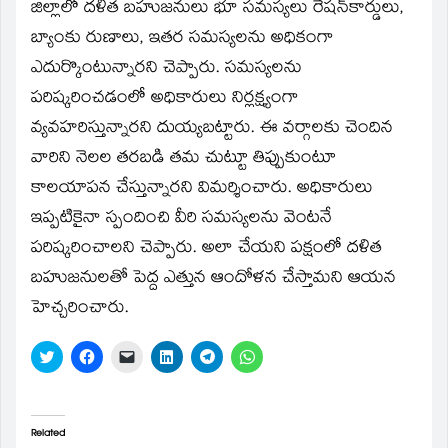
window)
జిల్లాలో దళిత బహుజనులు భూ సమస్యలు రేషన్‌కార్డులు,
బ్యాంకు రుణాలు, ఇతర సమస్యలను అధికంగా
ఎదుర్కొంటున్నారని చెప్పారు. సమస్యలను
పరిష్కరించడంలో అధికారులు నిర్లక్ష్యంగా
వ్యవహరిస్తున్నారని దుయ్యబట్టారు. ఈ వర్గాలకు చెందిన
వారిని నెలల తరబడి తమ చుట్టూ తిప్పుకుంటూ
కాలయాపన చేస్తున్నారని విమర్శించారు. అధికారులు
ఇప్పటికైనా స్పందించి వీరి సమస్యలను వెంటనే
పరిష్కరించాలని చెప్పారు. అలా చేయని పక్షంలో దళిత
బహుజనులతో పెద్ద ఎత్తున ఆందోళన చేస్తామని ఆయన
హెచ్చరించారు.
Click
Click
Click
Click
Click
Click
to
to
to
to
to
to
share
share
email
share
share
share
on
on
a
on
on
on
Twitter
Facebook
link
LinkedIn
Telegram
WhatsApp
(Opens
(Opens
to
(Opens
(Opens
(Opens
in
in
a
in
in
in
Related
new
new
friend
new
new
new