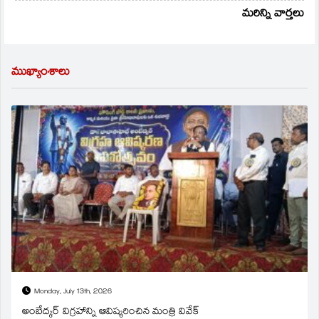
మరిన్ని వార్తలు
ముఖ్యాంశాలు
Monday, July 13th, 2026
అంబేద్కర్ విగ్రహాన్ని ఆవిష్కరించిన మంత్రి వివేక్