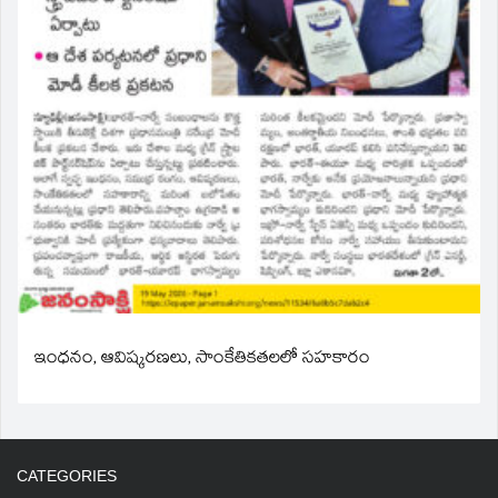
ఇంధనం, ఆవిష్కరణలు, సాంకేతికతలలో సహకారం
CATEGORIES