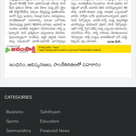
ఇంధనం, ఆవిష్కరణలు, సాంకేతికతలలో సహకారం
CATEGORIES
Business
Sahithyam
Sports
Education
Seemandhra
Featured News