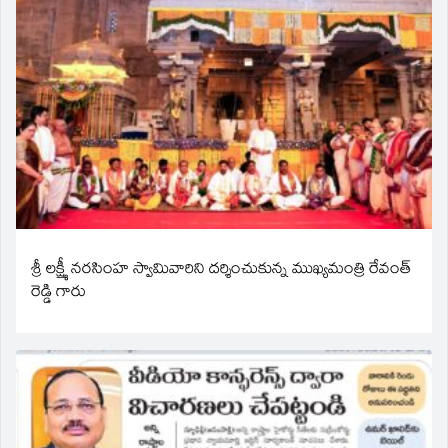
శ్రీ లక్ష్మీ నరసింహ స్వామివారిని దర్శించుకున్న ముఖ్యమంత్రి రేవంత్
రెడ్డి గారు