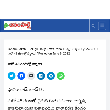
Janam Sakshi - Telugu Daily News Portal
>
జిల్లా వార్తలు
>
హైదరాబాద్
>
మరో 48 గంటల్లో వర్షాలు!
/
Posted on
June 9, 2012
మరో 48 గంటల్లో వర్షాలు!
Click
Click
Click
Click
Click
Click
to
to
to
to
to
to
share
share
email
share
share
share
on
on
a
on
on
on
Twitter
Facebook
link
LinkedIn
Telegram
WhatsApp
హైదరాబాద్‌, జూన్‌ 9 :
(Opens
(Opens
to
(Opens
(Opens
(Opens
in
in
a
in
in
in
new
new
friend
new
new
new
మరో 48 గంటల్లో నైరుతి రుతుపవనాలు రాష్ట్రాన్ని
window)
window)
(Opens
window)
window)
window)
in
new
తాకనున్నాయని విశాఖపట్నం వాతావరణ కేంద్రం