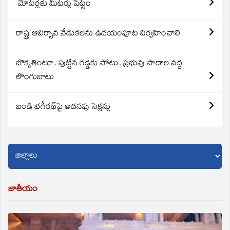
మోటర్లకు మీటర్లు పెట్టం
రాష్ట్ర ఆవిర్బావ వేడుకలను ఉదయంపూట నిర్వహించాలి
బొక్కతింటూ.. పుట్టిన గడ్డకు పోటు.. ప్రభువు పాదాల వద్ద
లొంగుబాటు
బండి భగీరథ్‌పై అదనపు సెక్షన్లు
జాతీయం