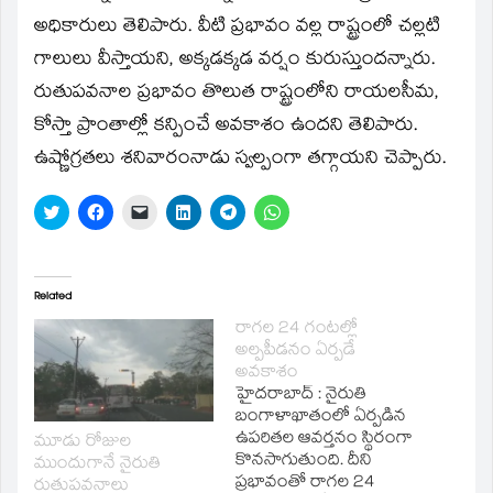
window)
అధికారులు తెలిపారు. వీటి ప్రభావం వల్ల రాష్ట్రంలో చల్లటి
గాలులు వీస్తాయని, అక్కడక్కడ వర్షం కురుస్తుందన్నారు.
రుతుపవనాల ప్రభావం తొలుత రాష్ట్రంలోని రాయలసీమ,
కోస్తా ప్రాంతాల్లో కన్పించే అవకాశం ఉందని తెలిపారు.
ఉష్ణోగ్రతలు శనివారంనాడు స్వల్పంగా తగ్గాయని చెప్పారు.
Click
Click
Click
Click
Click
Click
to
to
to
to
to
to
share
share
email
share
share
share
on
on
a
on
on
on
Twitter
Facebook
link
LinkedIn
Telegram
WhatsApp
(Opens
(Opens
to
(Opens
(Opens
(Opens
in
in
a
in
in
in
Related
new
new
friend
new
new
new
window)
window)
(Opens
window)
window)
window)
రాగల 24 గంటల్లో
in
అల్పపీడనం ఏర్పడే
new
window)
అవకాశం
హైదరాబాద్‌ : నైరుతి
బంగాళాఖాతంలో ఏర్పడిన
ఉపరితల ఆవర్తనం స్థిరంగా
మూడు రోజుల
కొనసాగుతుంది. దీని
ముందుగానే నైరుతి
ప్రభావంతో రాగల 24
రుతుపవనాలు