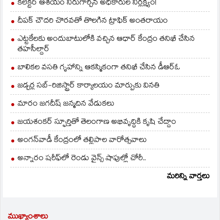
కలెక్టర్ ఆశయం నీరుగార్చిన అధికారుల నిర్లక్ష్యం!
దీపక్ చౌదరి చొరవతో తొలగిన ట్రాఫిక్‌ అంతరాయం
ఎట్టకేలకు అందుబాటులోకి వచ్చిన ఆధార్ కేంద్రం తనిఖీ చేసిన
తహసీల్దార్
బాలికల వసతి గృహాన్ని ఆకస్మికంగా తనిఖీ చేసిన డీఆర్ఓ
జడ్చర్ల సబ్-రిజిస్ట్రార్ కార్యాలయం మార్పుకు వినతి
మారం జగదీష్ జన్మదిన వేడుకలు
జయశంకర్ స్ఫూర్తితో తెలంగాణ అభివృద్ధికి కృషి చేద్దాం
అంగన్‌వాడీ కేంద్రంలో తల్లిపాల వారోత్సవాలు
అన్నారం షరీఫ్‌లో రెండు వైన్స్ షాపుల్లో చోరీ..
మరిన్ని వార్తలు
ముఖ్యాంశాలు