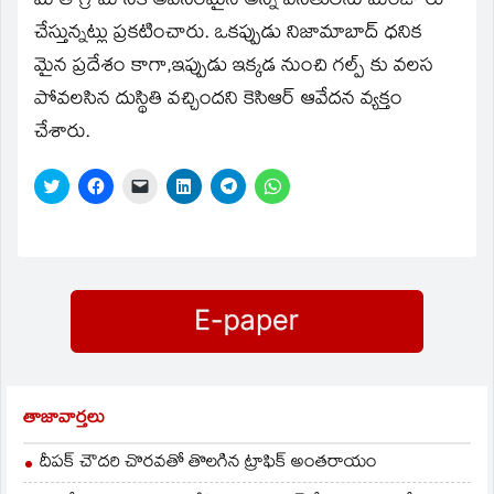
మోతే గ్రామానికి అవసరమైన అన్ని వసతులను మంజూరు
చేస్తున్నట్లు ప్రకటించారు. ఒకప్పుడు నిజామాబాద్‌ ధనిక
మైన ప్రదేశం కాగా,ఇప్పుడు ఇక్కడ నుంచి గల్ప్‌ కు వలస
పోవలసిన దుస్థితి వచ్చిందని కెసిఆర్‌ ఆవేదన వ్యక్తం
చేశారు.
Click
Click
Click
Click
Click
Click
to
to
to
to
to
to
share
share
email
share
share
share
on
on
a
on
on
on
Twitter
Facebook
link
LinkedIn
Telegram
WhatsApp
(Opens
(Opens
to
(Opens
(Opens
(Opens
in
in
a
in
in
in
new
new
friend
new
new
new
window)
window)
(Opens
window)
window)
window)
in
new
window)
తాజావార్తలు
దీపక్ చౌదరి చొరవతో తొలగిన ట్రాఫిక్‌ అంతరాయం