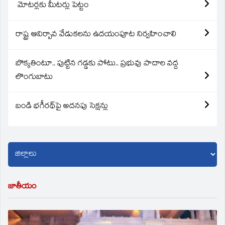
మోటర్లకు మీటర్లు పెట్టం
రాష్ట్ర ఆవిర్బావ వేడుకలను ఉదయంపూట నిర్వహించాలి
బొక్కతింటూ.. పుట్టిన గడ్డకు పోటు.. ప్రభువు పాదాల వద్ద
లొంగుబాటు
బండి భగీరథ్‌పై అదనపు సెక్షన్లు
జాతీయం