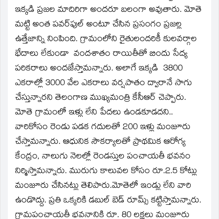
ఇక్కడి ప్రజల మాదిరిగా అందరూ బలంగా అవుతారు. మోతె
మట్టి అంత పవర్‌పుల్‌ అంటూ చేసిన ప్రసంగం ప్రజల్ల
ఉత్తేజాన్ని నింపింది. గ్రామంలోని రైతులందరికీ కులవర్గాల
భేదాలు లేకుండా వందశాతం రాయితీతో బిందు సేద్య
పరికరాలు అందజేస్తామన్నారు. అలాగే ఇక్కడి 3800
ఎకరాల్లో 3000 వేల ఎకరాలు వర్షపాతం ద్వారానే సాగు
చేస్తున్నారని తెలంగాణ ముఖ్యమంత్రి కేసీఆర్‌ చెప్పారు.
మోతె గ్రామంలో ఇళ్లు లేని పేదలు ఉండకూడదని..
వారికోసం రెండు పడక గదులతో 200 ఇళ్లు మంజూరు
చేస్తామన్నారు. ఆధునిక సౌకర్యాలతో ప్రాథమిక ఆరోగ్య
కేంద్రం, నాలుగు నెలల్లో రెండస్తుల పంచాయతీ భవనం
నిర్మిస్తామన్నారు. మురుగు కాలువల కోసం రూ.2.5 కోట్లు
మంజూరు చేసినట్లు తెలిపారు.మోతెలో ఇండ్లు లేని వారి
ఉండొద్దు. ప్రతి ఒక్కరికి డబుల్‌ బెడ్‌ రూమ్స్‌ కట్టిస్తామన్నారు.
గ్రామపంచాయతీ భవనానికి రూ. 80 లక్షలు మంజూరు