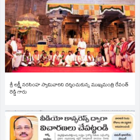
శ్రీ లక్ష్మీ నరసింహ స్వామివారిని దర్శించుకున్న ముఖ్యమంత్రి రేవంత్
రెడ్డి గారు