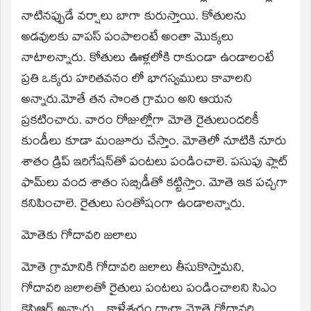
నాటినప్పుడే వర్షాలు బాగా కురుస్తాయి. కోతులను
అడవులకు వాపస్‌ పంపాలంటే అంతా మొక్కలు
నాటాలన్నారు. కోతులు ఊళ్లలోకి రాకుండా ఉండాలంటే
ప్రతి ఒక్కరు హరితవనం లో భాగస్వములు కావాలని
అన్నారు.మోతే తన సొంత గ్రామం అని ఆయన
ప్రకటించారు. వారం రోజుల్లోగా మోతె రైతులుందరికీ
కుండీలు కూడా మంజూరు చేస్తాం. మోతెలో నూటికి నూరు
శాతం డ్రిప్‌ ఇరిగేషన్‌తో పంటలు పండించాలె. పసుపు ఫ్లాట్‌
ఫామ్‌లు వంద శాతం సబ్సిడీతో కట్టిస్తాం. మోతె ఇక పచ్చగా
కనిపించాలె. రైతులు సంతోషంగా ఉండాలన్నారు.
మోతెకు గోదావరి జలాలు
మోతె గ్రామానికి గోదావరి జలాలు తీసుకొస్తామని,
గోదావరి జలాలతో రైతులు పంటలు పండించాలని సిఎం
కెసిఆర్‌ అన్నారు. . కాళేశ్వరం ద్వారా మోతె గోదావరి