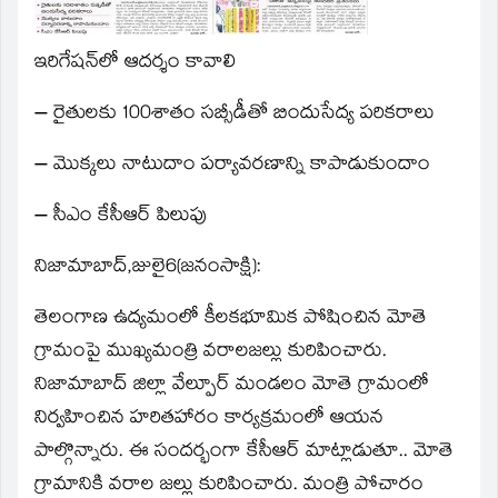
window)
ఇరిగేషన్‌లో ఆదర్శం కావాలి
– రైతులకు 100శాతం సబ్సీడీతో బిందుసేద్య పరికరాలు
– మొక్కలు నాటుదాం పర్యావరణాన్ని కాపాడుకుందాం
– సీఎం కేసీఆర్‌ పిలుపు
నిజామాబాద్‌,జులై6(జనంసాక్షి):
తెలంగాణ ఉద్యమంలో కీలకభూమిక పోషించిన మోతె
గ్రామంపై ముఖ్యమంత్రి వరాలజల్లు కురిపించారు.
నిజామాబాద్‌ జిల్లా వేల్పూర్‌ మండలం మోతె గ్రామంలో
నిర్వహించిన హరితహారం కార్యక్రమంలో ఆయన
పాల్గొన్నారు. ఈ సందర్భంగా కేసీఆర్‌ మాట్లాడుతూ.. మోతె
గ్రామానికి వరాల జల్లు కురిపించారు. మంత్రి పోచారం