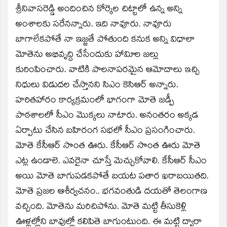
శ్రీనివాసరెడ్డి అందించిన కోర్కెల చిట్టాలో ఉన్న అన్ని
అంశాలకు సరేనన్నారు. ఇది నావూరు. నావూరు
బాగాలేకపోతే నా ఇజ్జతే పోతుంది కనుక అన్ని విధాలా
మోతెను అభివృద్ది చేసేందుకు హావిూల జల్లు
కురింపించారు. వాటికి పాలనాపరమైన ఆమోదాలు ఇచ్చి
నిధులు విడుదల చేస్తానని సిఎం కెసిఆర్‌ అన్నారు.
హరితహారం కార్యక్రమంలో భాగంగా మోతె జడ్పీ
పాఠశాలలో సీఎం మొక్కలు నాటారు. అనంతరం అక్కడ
ఏర్పాటు చేసిన బహిరంగ సభలో సీఎం ప్రసంగించారు.
మోతె కేసీఆర్‌ సొంత ఊరు. కేసీఆర్‌ సొంత ఊరు మోతె
ఎట్ల ఉండాలె. ఎవరైనా చూస్తే మెచ్చుకోవాలి. కేసీఆర్‌ సీఎం
అయి మోతె బాగుపడకపోతే బయట పతార ఖరాబయితది.
మోతె ప్రజల ఆశీర్వచనం.. భగవంతుడి దయతో తెలంగాణ
వచ్చింది. మోతెను మరిచిపోను. మోతె మట్టి తీసుకెళ్లి
ఊళ్లల్లోని బావుల్లో కలిపితె బాగుంటుంది. ఈ మట్టి ద్వారా