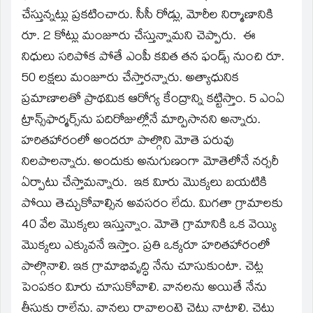
చేస్తున్నట్లు ప్రకటించారు. సీసీ రోడ్లు, మోరీల నిర్మాణానికి
రూ. 2 కోట్లు మంజూరు చేస్తున్నామని చెప్పారు. ఈ
నిధులు సరిపోక పోతే ఎంపీ కవిత తన ఫండ్స్‌ నుంచి రూ.
50 లక్షలు మంజూరు చేస్తారన్నారు. అత్యాధునిక
ప్రమాణాలతో ప్రాథమిక ఆరోగ్య కేంద్రాన్ని కట్టిస్తాం. 5 ఎంఏ
ట్రాన్స్‌ఫార్మర్స్‌ను పదిరోజుల్లోనే మార్పిసానని అన్నారు.
హరితహారంలో అందరూ పాల్గొని మోతె పరువు
నిలపాలన్నారు. అందుకు అనుగుణంగా మోతెలోనే నర్సరీ
ఏర్పాటు చేస్తామన్నారు. ఇక విూరు మొక్కలు బయటికి
పోయి తెచ్చుకోవాల్సిన అవసరం లేదు. మిగతా గ్రామాలకు
40 వేల మొక్కలు ఇస్తున్నాం. మోతె గ్రామానికి ఒక వెయ్యి
మొక్కలు ఎక్కువనే ఇస్తాం. ప్రతి ఒక్కరూ హరితహారంలో
పాల్గొనాలి. ఇక గ్రామాభివృద్ధి నేను చూసుకుంటా. చెట్ల
పెంపకం విూరు చూసుకోవాలి. వానలను అయితే నేను
తీసుకు రాలేను. వానలు రావాలంటె చెట్లు నాటాలి. చెట్లు