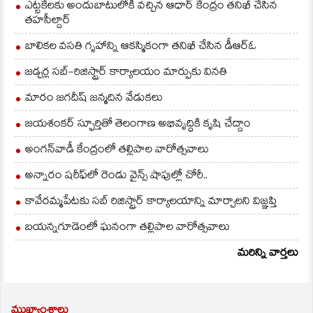
ఎట్టకేలకు అందుబాటులోకి వచ్చిన ఆధార్ కేంద్రం తనిఖీ చేసిన
తహసీల్దార్
బాలికల వసతి గృహాన్ని ఆకస్మికంగా తనిఖీ చేసిన డీఆర్ఓ
జడ్చర్ల సబ్-రిజిస్ట్రార్ కార్యాలయం మార్పుకు వినతి
మారం జగదీష్ జన్మదిన వేడుకలు
జయశంకర్ స్ఫూర్తితో తెలంగాణ అభివృద్ధికి కృషి చేద్దాం
అంగన్‌వాడీ కేంద్రంలో తల్లిపాల వారోత్సవాలు
అన్నారం షరీఫ్‌లో రెండు వైన్స్ షాపుల్లో చోరీ..
కావేరమ్మపేటకు సబ్ రిజిస్ట్రార్ కార్యాలయాన్ని మార్చాలని విజ్ఞప్తి
బయన్నగూడెంలో ఘనంగా తల్లిపాల వారోత్సవాలు
మరిన్ని వార్తలు
ముఖ్యాంశాలు