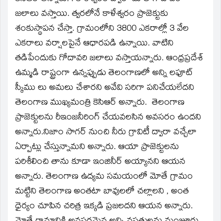
జలాలు వస్తాయి. త్వరలోనే కాళేశ్వరం ప్రాజెక్టుకు
శంకుస్థాపన చేస్తా. గ్రామంలోని 3800 ఎకరాల్లో 3 వేల
ఎకరాలు వర్షాలపైనే ఆధారపడి ఉన్నాయి. వాటిని
తడిపేందుకు గోదావరి జలాలు వస్తాయన్నారు. ఆంధ్రప్రదేశ్‌
ఉమ్మడి రాష్ట్రంగా ఉన్నప్పుడు తెలంగాణలో అన్ని లఫూట్‌
స్కీము లు అమలు చేశారని అవేవి సరిగా పనిచేయలేదని
తెలంగాణ ముఖ్యమంత్రి కెసిఆర్‌ అన్నారు. తెలంగాణ
ప్రాజెక్టులను రీఇంజనీరింగ్‌ చేయవలసిన అవసరం ఉందని
అన్నారు.నిజాం సాగర్‌ నుంచి నీరు గ్రావిటీ ద్వారా వచ్చేలా
ఏర్పాట్లు చేస్తున్నామని అన్నారు. ఆయా ప్రాజెక్టులను
పరిశీలించి తాను కూడా ఇంజినీర్‌ అయ్యానని ఆయన
అన్నారు. తెలంగాణ ఉద్యమ సమయంలో మోతే గ్రామం
మట్టిని తెలంగాణ అంతటా బావులలో చల్లాలని , అంత
ధైర్యం చూపిన చరిత్ర ఇక్కడి ప్రజలదని ఆయన అన్నారు.