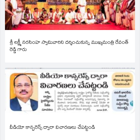
శ్రీ లక్ష్మీ నరసింహ స్వామివారిని దర్శించుకున్న ముఖ్యమంత్రి రేవంత్
రెడ్డి గారు
వీడియో కాన్ఫరెన్స్ ద్వారా విచారణలు చేపట్టండి