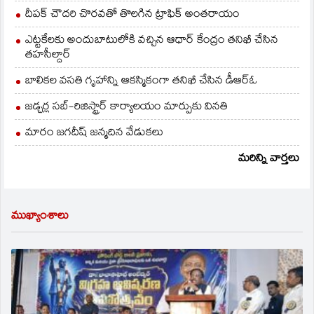
దీపక్ చౌదరి చొరవతో తొలగిన ట్రాఫిక్‌ అంతరాయం
ఎట్టకేలకు అందుబాటులోకి వచ్చిన ఆధార్ కేంద్రం తనిఖీ చేసిన
తహసీల్దార్
బాలికల వసతి గృహాన్ని ఆకస్మికంగా తనిఖీ చేసిన డీఆర్ఓ
జడ్చర్ల సబ్-రిజిస్ట్రార్ కార్యాలయం మార్పుకు వినతి
మారం జగదీష్ జన్మదిన వేడుకలు
మరిన్ని వార్తలు
ముఖ్యాంశాలు