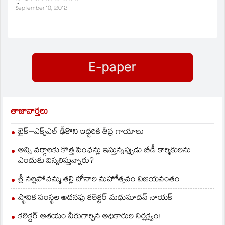
ఆశాభావం వ్యక్తం చేసింది.
ప్లేయిర్‌ అజరెంకాపై 6-2,
September 10, 2012
2-6, 7-5తో
గెలుపొందింది.
తాజావార్తలు
బైక్‌–ఎక్స్‌ఎల్‌ ఢీకొని ఇద్దరికి తీవ్ర గాయాలు
అన్ని వర్గాలకు కొత్త పింఛన్లు ఇస్తున్నప్పుడు బీడీ కార్మికులను
ఎందుకు విస్మరిస్తున్నారు?
శ్రీ నల్లపోచమ్మ తల్లి బోనాల మహోత్సవం విజయవంతం
స్థానిక సంస్థల అదనపు కలెక్టర్ మధుసూదన్ నాయక్
కలెక్టర్ ఆశయం నీరుగార్చిన అధికారుల నిర్లక్ష్యం!