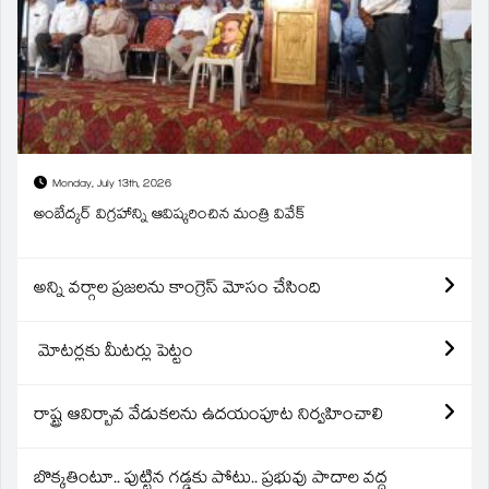
Monday, July 13th, 2026
అంబేద్కర్ విగ్రహాన్ని ఆవిష్కరించిన మంత్రి వివేక్
అన్ని వర్గాల ప్రజలను కాంగ్రెస్ మోసం చేసింది
మోటర్లకు మీటర్లు పెట్టం
రాష్ట్ర ఆవిర్బావ వేడుకలను ఉదయంపూట నిర్వహించాలి
బొక్కతింటూ.. పుట్టిన గడ్డకు పోటు.. ప్రభువు పాదాల వద్ద