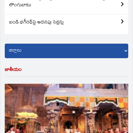
లొంగుబాటు
బండి భగీరథ్‌పై అదనపు సెక్షన్లు
జాతీయం