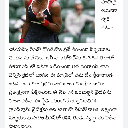
window)
పోటీల్లో
అమెరికా
స్టార్‌
సెరీనా
విలియమ్స్‌ రెండో రౌండ్‌లోకి ప్రవే శించింది.సెర్బియాకు
చెందిన మాజీ నెం.1 జలీ నా జకోవిచ్‌ను 6-3,6-1 తేడాతో
తొలిరౌండ్‌ లో సెరీనా ఓడించింది.ఆల్‌ ఇంగ్లాండ్‌ లాన్‌
టెన్నిస్‌ క్లబ్‌లో జరిగిన ఈ మ్యాచ్‌లో తమ దేశ క్రీడాకారిణి
ఆటను అమెరికా ప్రథమ పౌరురాలు మిచెల్లీ ఒబామా
ప్రత్యక్ష్యంగా వీక్షించింది.ఈ నెల 7న వింబుల్డన్‌ టైటిల్‌ను
కూడా సెరీనా ఈ స్టేడి యంలోనే గెల్చుకుంది.14
గ్రాండ్‌శ్లామ్‌ టైటిళ్లను తన ఖాతాలో వేసుకోవాలని లక్ష్యంగా
పెట్టుకుం ది.సోదరి వీనస్‌తో కలిసి రెండు స్వర్ణాలను సెరీనా
సాధించింది.