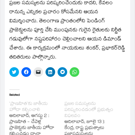
ప్రజల సమస్యలను పరిష్కరించేందుకు కాదని, కేవలం
రానున్న ఎన్నికల ప్రచారం కోసమేనని ఆయన
విమర్శించారు. తెలంగాణ ప్రాంతంలోని పెండింగ్‌
ప్రాజెక్టులను పూర్తి చేసి ముంపునకు గురైన రైతులకు నిర్ణీత
గడువులోగా నష్టపరిహారం చెల్లించాలని ఆయన డిమాండ్‌
చేశారు. ఈ కార్యక్రమంలో నాయకులు శంకర్‌, ప్రభాకర్‌రెడ్డి
తదితరులు పాల్గొన్నారు.
Click
Click
Click
Click
Click
Click
to
to
to
to
to
to
share
share
email
share
share
share
on
on
a
on
on
on
Twitter
Facebook
link
LinkedIn
Telegram
WhatsApp
(Opens
(Opens
to
(Opens
(Opens
(Opens
in
in
a
in
in
in
Related
new
new
friend
new
new
new
window)
window)
(Opens
window)
window)
window)
‘ప్రాణహిత’కు జాతీయ
ప్రజల సమస్యలను
in
హోదా కల్పించాలి
పరిష్కరించడంలో ప్రభుత్వం
new
window)
ఆదిలాబాద్‌, ఆగస్టు 2 :
విఫలవం
ప్రాణహిత - చేవెళ్ల
ఆదిలాబాద్‌, జూలై 13 ):
ప్రాజెక్టుకు జాతీయ హోదా
కేంద్ర, రాష్ట్ర ప్రభుత్వాలు
కల్పించడం ద్వారా
ప్రజాసమస్యలను