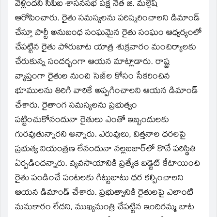
window)
వెళ్లిందని సీపీఐ శాసనసభ పక్ష నేత జి. మల్లేష్‌
ఆరోపించారు. రైతు సమస్యలను పరిష్కరించాలని డిమాండ్‌
చేస్తూ పార్టీ అనుబంధ సంఘమైన రైతు సంఘం ఆధ్వర్యంలో
చేపట్టిన రైతు పోరుబాట యాత్ర శుక్రవారం మంచిర్యాలకు
చేరుకున్న సందర్భంగా ఆయన మాట్లాడారు. రాష్ట్ర
వ్యాప్తంగా రైతుల నుంచి సెజ్‌ల కోసం సేకరించిన
భూములను తిరిగి వారికే అప్పగించాలని ఆయన డిమాండ్‌
చేశారు. రైతాంగ సమస్యలను ప్రభుత్వం
పట్టించుకోనందునా రైతులు ఎంతో ఇబ్బందులకు
గురవుతున్నారని అన్నారు. ఎరువులు, విత్తనాల ధరలపై
ప్రభుత్వ నియంత్రణ లేనందునా నల్లబజార్‌లో కొనే పరిస్థితి
ఏర్పడిందన్నారు. వ్యవసాయానికి ప్రత్యేక బడ్జెట్‌ కేటాయించి
రైతు పండించే పంటలకు గిట్టుబాటు ధర కల్పించాలని
ఆయన డిమాండ్‌ చేశారు. ప్రభుత్వానికి రైతులపై ఎలాంటి
మమకారం లేదని, ముఖ్యమంత్రి చేపట్టిన ఇందిరమ్మ బాట