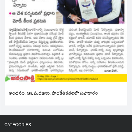
ఇంధనం, ఆవిష్కరణలు, సాంకేతికతలలో సహకారం
CATEGORIES