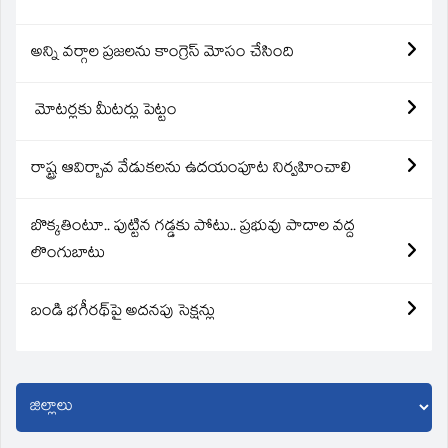
అన్ని వర్గాల ప్రజలను కాంగ్రెస్ మోసం చేసింది
మోటర్లకు మీటర్లు పెట్టం
రాష్ట్ర ఆవిర్బావ వేడుకలను ఉదయంపూట నిర్వహించాలి
బొక్కతింటూ.. పుట్టిన గడ్డకు పోటు.. ప్రభువు పాదాల వద్ద
లొంగుబాటు
బండి భగీరథ్‌పై అదనపు సెక్షన్లు