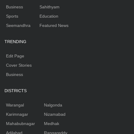
Business
Sahithyam
Sports
Education
Seemandhra
Featured News
TRENDING
Edit Page
Cover Stories
Business
DISTRICTS
Warangal
Nalgonda
Karimnagar
Nizamabad
Mahabubnagar
Medhak
Adilabad
Rangareddy