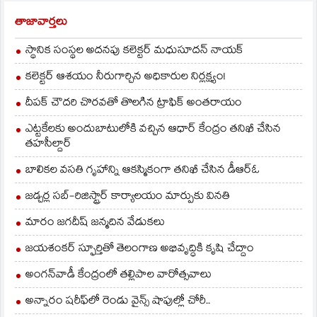
తాజావార్తలు
స్థానిక సంస్థల అదనపు కలెక్టర్ మధుసూదన్ నాయక్
కలెక్టర్ ఆశయం నీరుగార్చిన అధికారుల నిర్లక్ష్యం!
దీపక్ చౌదరి చొరవతో తొలగిన ట్రాఫిక్‌ అంతరాయం
ఎట్టకేలకు అందుబాటులోకి వచ్చిన ఆధార్ కేంద్రం తనిఖీ చేసిన
తహసీల్దార్
బాలికల వసతి గృహాన్ని ఆకస్మికంగా తనిఖీ చేసిన డీఆర్ఓ
జడ్చర్ల సబ్-రిజిస్ట్రార్ కార్యాలయం మార్పుకు వినతి
మారం జగదీష్ జన్మదిన వేడుకలు
జయశంకర్ స్ఫూర్తితో తెలంగాణ అభివృద్ధికి కృషి చేద్దాం
అంగన్‌వాడీ కేంద్రంలో తల్లిపాల వారోత్సవాలు
అన్నారం షరీఫ్‌లో రెండు వైన్స్ షాపుల్లో చోరీ..