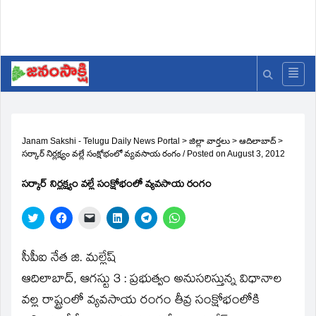
Janam Sakshi - Telugu Daily News Portal
>
జిల్లా వార్తలు
>
ఆదిలాబాద్
>
సర్కార్‌ నిర్లక్ష్యం వల్లే సంక్షోభంలో వ్యవసాయ రంగం
/
Posted on
August 3, 2012
సర్కార్‌ నిర్లక్ష్యం వల్లే సంక్షోభంలో వ్యవసాయ రంగం
Click
Click
Click
Click
Click
Click
to
to
to
to
to
to
share
share
email
share
share
share
on
on
a
on
on
on
Twitter
Facebook
link
LinkedIn
Telegram
WhatsApp
సీపీఐ నేత జి. మల్లేష్‌
(Opens
(Opens
to
(Opens
(Opens
(Opens
in
in
a
in
in
in
ఆదిలాబాద్‌, ఆగస్టు 3 : ప్రభుత్వం అనుసరిస్తున్న విధానాల
new
new
friend
new
new
new
window)
window)
(Opens
window)
window)
window)
వల్ల రాష్ట్రంలో వ్యవసాయ రంగం తీవ్ర సంక్షోభంలోకి
in
new