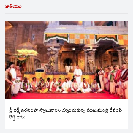
జాతీయం
శ్రీ లక్ష్మీ నరసింహ స్వామివారిని దర్శించుకున్న ముఖ్యమంత్రి రేవంత్
రెడ్డి గారు