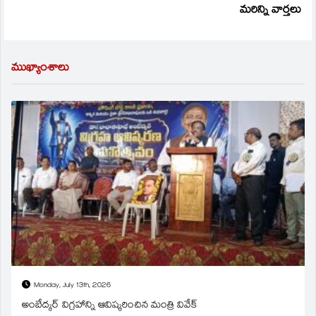
మరిన్ని వార్తలు
ముఖ్యాంశాలు
Monday, July 13th, 2026
అంబేద్కర్ విగ్రహాన్ని ఆవిష్కరించిన మంత్రి వివేక్