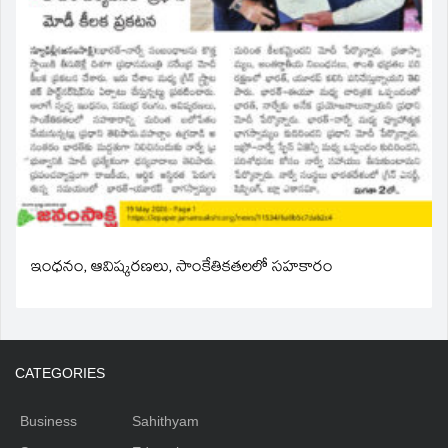
ఇంధనం, ఆవిష్కరణలు, సాంకేతికతలలో సహకారం
CATEGORIES
Business
Sahithyam