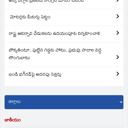
అన్ని వర్గాల ప్రజలను కాంగ్రెస్ మోసం చేసింది
మోటర్లకు మీటర్లు పెట్టం
రాష్ట్ర ఆవిర్బావ వేడుకలను ఉదయంపూట నిర్వహించాలి
బొక్కతింటూ.. పుట్టిన గడ్డకు పోటు.. ప్రభువు పాదాల వద్ద
లొంగుబాటు
బండి భగీరథ్‌పై అదనపు సెక్షన్లు
జాతీయం