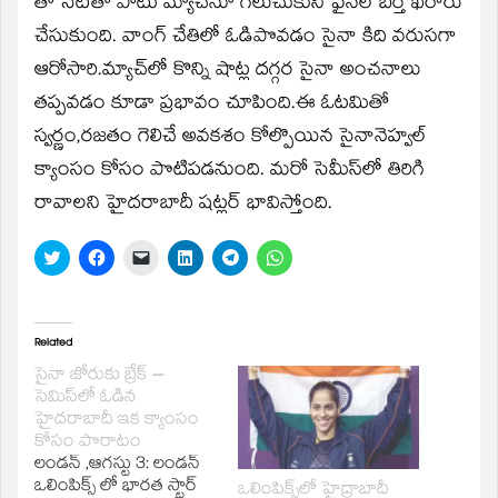
తో సెట్‌తో పాటు మ్యాచ్‌నూ గెలుచుకుని ఫైనల్‌ బెర్త్‌ ఖరారు
చేసుకుంది. వాంగ్‌ చేతిలో ఓడిపొవడం సైనా కిది వరుసగా
ఆరోసారి.మ్యాచ్‌లో కొన్ని షాట్ల దగ్గర సైనా అంచనాలు
తప్పవడం కూడా ప్రభావం చూపింది.ఈ ఓటమితో
స్వర్ణం,రజతం గెలిచే అవకశం కోల్పొయిన సైనానెహ్వల్‌
క్యాంసం కోసం పొటిపడనుంది. మరో సెమీస్‌లో తిరిగి
రావాలని హైదరాబాదీ షట్లర్‌ భావిస్తోంది.
Click
Click
Click
Click
Click
Click
to
to
to
to
to
to
share
share
email
share
share
share
on
on
a
on
on
on
Twitter
Facebook
link
LinkedIn
Telegram
WhatsApp
(Opens
(Opens
to
(Opens
(Opens
(Opens
in
in
a
in
in
in
Related
new
new
friend
new
new
new
window)
window)
(Opens
window)
window)
window)
సైనా జోరుకు బ్రేక్‌ –
in
సెమిస్‌లో ఓడిన
new
window)
హైదరాబాదీ ఇక క్యాంసం
కోసం పొరాటం
లండన్‌ ,ఆగస్టు 3: లండన్‌
ఒలింపిక్స్‌ లో భారత స్టార్‌
ఒలింపిక్స్‌లో హైద్రాబాదీ