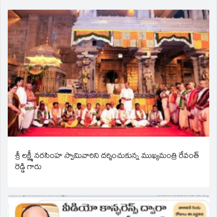
శ్రీ లక్ష్మీ నరసింహ స్వామివారిని దర్శించుకున్న ముఖ్యమంత్రి రేవంత్
రెడ్డి గారు