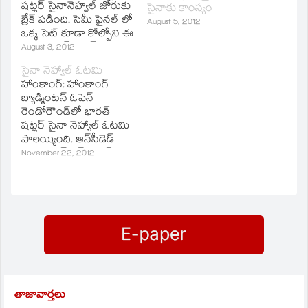
షట్లర్‌ సైనానెహ్వల్‌ జోరుకు
సైనాకు కాంస్యం
బ్రేక్‌ పడింది. సెమీ ఫైనల్‌ లో
August 5, 2012
ఒక్క సెట్‌ కూడా కోల్పోని ఈ
హైదరాబాద్‌ షట్లర్‌
August 3, 2012
సెమిస్‌లో మాత్రం ఒత్తిడికి
సైనా నెహ్వాల్‌ ఓటమి
లోనైంది. గతంలో సైనా పై
హాంకాంగ్‌: హాంకాంగ్‌
రికార్డు కలిగిన యి వాస్‌
బ్యాడ్మింటన్‌ ఓపెన్‌
వాంగ్‌ అదే జోరును
రెండోరౌండ్‌లో భారత్‌
కనబరిచింది. మ్యాచ్‌
షట్లర్‌ సైనా నెహ్వాల్‌ ఓటమి
ప్రారంభం నుండే
పాలయ్యింది. ఆన్‌సీడెడ్‌
ఆధిక్యంలో నిలిచింది. దీనికి
చైనా షట్లర్‌ లిన్‌ వాంగ్‌
November 22, 2012
తోడు గత మ్యాచ్‌లతో
చేతిలో 19-21, 15-21
పోలిస్తే సైనా అనవసర…
తేడాతో సైనా
ఓడిపోయింది.
తాజావార్తలు