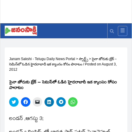
Janam Sakshi - Telugu Daily News Portal
>
స్పొర్ట్స్
>
సైనా జోరుకు బ్రేక్‌ –
సెమిస్‌లో ఓడిన హైదరాబాదీ ఇక క్యాంసం కోసం పొరాటం
/
Posted on
August 3,
2012
సైనా జోరుకు బ్రేక్‌ – సెమిస్‌లో ఓడిన హైదరాబాదీ ఇక క్యాంసం కోసం
పొరాటం
Click
Click
Click
Click
Click
Click
to
to
to
to
to
to
share
share
email
share
share
share
on
on
a
on
on
on
Twitter
Facebook
link
LinkedIn
Telegram
WhatsApp
లండన్‌ ,ఆగస్టు 3;
(Opens
(Opens
to
(Opens
(Opens
(Opens
in
in
a
in
in
in
new
new
friend
new
new
new
window)
window)
(Opens
window)
window)
window)