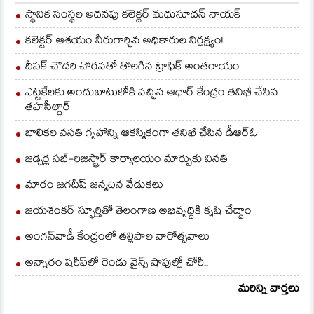
స్థానిక సంస్థల అదనపు కలెక్టర్ మధుసూదన్ నాయక్
కలెక్టర్ ఆశయం నీరుగార్చిన అధికారుల నిర్లక్ష్యం!
దీపక్ చౌదరి చొరవతో తొలగిన ట్రాఫిక్‌ అంతరాయం
ఎట్టకేలకు అందుబాటులోకి వచ్చిన ఆధార్ కేంద్రం తనిఖీ చేసిన
తహసీల్దార్
బాలికల వసతి గృహాన్ని ఆకస్మికంగా తనిఖీ చేసిన డీఆర్ఓ
జడ్చర్ల సబ్-రిజిస్ట్రార్ కార్యాలయం మార్పుకు వినతి
మారం జగదీష్ జన్మదిన వేడుకలు
జయశంకర్ స్ఫూర్తితో తెలంగాణ అభివృద్ధికి కృషి చేద్దాం
అంగన్‌వాడీ కేంద్రంలో తల్లిపాల వారోత్సవాలు
అన్నారం షరీఫ్‌లో రెండు వైన్స్ షాపుల్లో చోరీ..
మరిన్ని వార్తలు