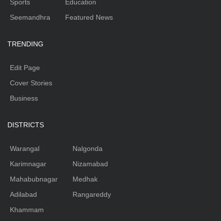
Sports
Education
Seemandhra
Featured News
TRENDING
Edit Page
Cover Stories
Business
DISTRICTS
Warangal
Nalgonda
Karimnagar
Nizamabad
Mahabubnagar
Medhak
Adilabad
Rangareddy
Khammam