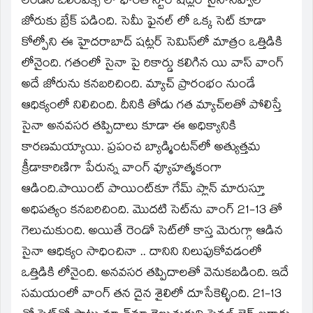
లండన్‌ ఒలింపిక్స్‌ లో భారత స్టార్‌ షట్లర్‌ సైనానెహ్వల్‌
in
new
జోరుకు బ్రేక్‌ పడింది. సెమీ ఫైనల్‌ లో ఒక్క సెట్‌ కూడా
window)
కోల్పోని ఈ హైదరాబాద్‌ షట్లర్‌ సెమిస్‌లో మాత్రం ఒత్తిడికి
లోనైంది. గతంలో సైనా పై రికార్డు కలిగిన యి వాస్‌ వాంగ్‌
అదే జోరును కనబరిచింది. మ్యాచ్‌ ప్రారంభం నుండే
ఆధిక్యంలో నిలిచింది. దీనికి తోడు గత మ్యాచ్‌లతో పోలిస్తే
సైనా అనవసర తప్పిదాలు కూడా ఈ అధిక్యానికి
కారణమయ్యాయి. ప్రపంచ బ్యాడ్మింటన్‌లో అత్యుత్తమ
క్రీడాకారిణిగా పేరున్న వాంగ్‌ వ్యూహత్మకంగా
ఆడింది.పాయింట్‌ పాయింట్‌కూ గేమ్‌ ప్లాన్‌ మారుస్తూ
అధిపత్యం కనబరిచింది. మొదటి సెట్‌ను వాంగ్‌ 21-13 తో
గెలుచుకుంది. అయితే రెండో సెట్‌లో కాస్త మెరుగ్గా ఆడిన
సైనా ఆధిక్యం సాధించినా .. దానిని నిలుపుకోవడంలో
ఒత్తిడికి లోనైంది. అనవసర తప్పిదాలతో వెనుకబడింది. ఇదే
సమయంలో వాంగ్‌ తన దైన శైలిలో దూసేకెళ్ళింది. 21-13