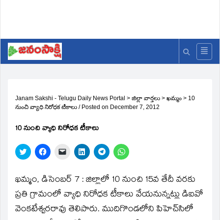
Janam Sakshi - Telugu Daily News Portal
>
జిల్లా వార్తలు
>
ఖమ్మం
>
10
నుంచి వ్యాధి నిరోధక టీకాలు
/
Posted on
December 7, 2012
10 నుంచి వ్యాధి నిరోధక టీకాలు
Click
Click
Click
Click
Click
Click
to
to
to
to
to
to
share
share
email
share
share
share
on
on
a
on
on
on
Twitter
Facebook
link
LinkedIn
Telegram
WhatsApp
ఖమ్మం, డిసెంబర్‌ 7 : జిల్లాలో 10 నుంచి 15వ తేదీ వరకు
(Opens
(Opens
to
(Opens
(Opens
(Opens
in
in
a
in
in
in
ప్రతి గ్రామంలో వ్యాధి నిరోధక టీకాలు వేయనున్నట్లు డిఐవో
new
new
friend
new
new
new
window)
window)
(Opens
window)
window)
window)
వెంకటేశ్వరరావు తెలిపారు. ముదిగొండలోని పిహెచ్‌సిలో
in
new