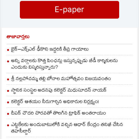
తేదీన ప్రపంచ జనాబా
దినోత్సవం సందర్భంగా
అవార్డులు ప్రదానం
చేయనున్నట్లు తెలిపారు.
2011-12లో 22వేల
కుటుంబ నియంత్రణ శస్త్ర
తాజావార్తలు
చికిత్సలు లక్ష్యం కాగా
18,365…
బైక్‌–ఎక్స్‌ఎల్‌ ఢీకొని ఇద్దరికి తీవ్ర గాయాలు
అన్ని వర్గాలకు కొత్త పింఛన్లు ఇస్తున్నప్పుడు బీడీ కార్మికులను
ఎందుకు విస్మరిస్తున్నారు?
శ్రీ నల్లపోచమ్మ తల్లి బోనాల మహోత్సవం విజయవంతం
స్థానిక సంస్థల అదనపు కలెక్టర్ మధుసూదన్ నాయక్
కలెక్టర్ ఆశయం నీరుగార్చిన అధికారుల నిర్లక్ష్యం!
దీపక్ చౌదరి చొరవతో తొలగిన ట్రాఫిక్‌ అంతరాయం
ఎట్టకేలకు అందుబాటులోకి వచ్చిన ఆధార్ కేంద్రం తనిఖీ చేసిన
తహసీల్దార్