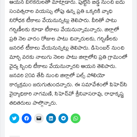
window)
ఆయన విలేకరులతో మాట్లాడారు. పుట్టిన బిడ్డ నుంచి ఐదు
సంవత్సరాల వయస్సు లోపు ఉన్న ప్రతి ఒక్కరికి వ్యాధి
నిరోధక టీకాలు వేయనున్నట్లు తెలిపారు. వీరితో పాటు
గర్బిణీలకు కూడా టీకాలు వేయనున్నామన్నారు. జిల్లాలో
ప్రతి నెల వారం రోజుల పాటు చిన్నారులకు, గర్బిణీలకు
జనరల్‌ టీకాలు వేయనున్నట్లు తెలిపారు. డిసెంబర్‌ నుంచి
మార్చి వరకు నాలుగు నెలల పాటు జిల్లాలోని ప్రతి గ్రామంలో
వైద్య స్బింది టీకాలు వేయనున్నారని ఆయన తెలిపారు.
జనవరి 20వ తేదీ నుంచి జిల్లాలో పల్స్‌ పోలియో
కార్యక్రమం జరుగుతుందన్నారు. ఈ సమావేశంలో పిహెచ్‌సి
వైద్యాధికారి నాగమణి, సిహెచ్‌వో శ్రీనివాసరావు, రాధాకృష్ణ
తదితరులు పాల్గొన్నారు.
Click
Click
Click
Click
Click
Click
to
to
to
to
to
to
share
share
email
share
share
share
on
on
a
on
on
on
Twitter
Facebook
link
LinkedIn
Telegram
WhatsApp