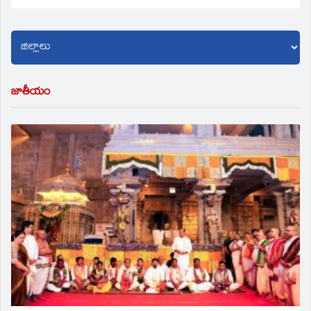
జాతీయం