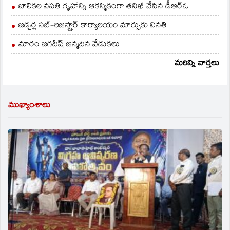
బాలికల వసతి గృహాన్ని ఆకస్మికంగా తనిఖీ చేసిన డీఆర్ఓ
జడ్చర్ల సబ్-రిజిస్ట్రార్ కార్యాలయం మార్పుకు వినతి
మారం జగదీష్ జన్మదిన వేడుకలు
మరిన్ని వార్తలు
ముఖ్యాంశాలు