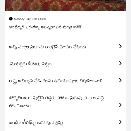
Monday, July 13th, 2026
అంబేద్కర్ విగ్రహాన్ని ఆవిష్కరించిన మంత్రి వివేక్
అన్ని వర్గాల ప్రజలను కాంగ్రెస్ మోసం చేసింది
మోటర్లకు మీటర్లు పెట్టం
రాష్ట్ర ఆవిర్బావ వేడుకలను ఉదయంపూట నిర్వహించాలి
బొక్కతింటూ.. పుట్టిన గడ్డకు పోటు.. ప్రభువు పాదాల వద్ద
లొంగుబాటు
బండి భగీరథ్‌పై అదనపు సెక్షన్లు