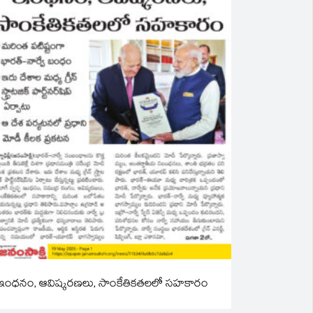
ఇంధనం, ఆవిష్కరణలు, సాంకేతికతలలో సహకారం