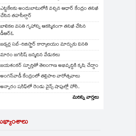
ఎట్టకేలకు అందుబాటులోకి వచ్చిన ఆధార్ కేంద్రం తనిఖీ
చేసిన తహసీల్దార్
బాలికల వసతి గృహాన్ని ఆకస్మికంగా తనిఖీ చేసిన
డీఆర్ఓ
జడ్చర్ల సబ్-రిజిస్ట్రార్ కార్యాలయం మార్పుకు వినతి
మారం జగదీష్ జన్మదిన వేడుకలు
జయశంకర్ స్ఫూర్తితో తెలంగాణ అభివృద్ధికి కృషి చేద్దాం
అంగన్‌వాడీ కేంద్రంలో తల్లిపాల వారోత్సవాలు
అన్నారం షరీఫ్‌లో రెండు వైన్స్ షాపుల్లో చోరీ..
మరిన్ని వార్తలు
ుఖ్యాంశాలు