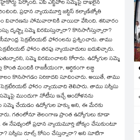
ైకోర్టు పేర్కొంది. ఏపీ ఎన్జీవోల సమ్మెపై దాఖలైన
ంది. ప్రధాన న్యాయమూర్తి జస్టిస్‌ కల్యాణ్‌జ్యోతి
ర్మాసనం విచారణను సోమవారానికి వాయిదా వేసింది. శనివారం
 దృష్ట్యా సమ్మె విరమిస్తున్నారా? కొనసాగిస్తున్నారా?
సీమాంధ్ర సెక్రటేరియట్‌ ఫోరంలను ప్రశ్నించారు. తాము
ర సెక్రటేరియట్‌ ఫోరం తరఫు న్యాయవాదులు బదులిచ్చారు.
పడుతున్నారని, సమ్మె విరమించాలని కోరారు. ఉద్యోగుల సమ్మె
ల్ల కొంత మందికి రాజకీయంగా, ఆర్థికంగా లబ్ధి
కువ కాలం కొనసాగడం సరికాదని సూచించారు. అయితే, తాము
ర సెక్రటేరియట్‌ ఫోరం న్యాయవాది తెలిపారు. తాము సర్వీసు
ి, సమ్మెపై ముందుగా నోటీసు ఇచ్చే ఆందోళనను
సం సమ్మె చేయడం ఉద్యోగుల హక్కు అని, ఈ మేరకు
కించారు. గతంలోనూ తెలంగాణ ప్రాంత ఉద్యోగులు కూడా
ు. ఈ నేపథ్యంలో ప్రధాన న్యాయమూర్తి జోక్యం చేసుకుంటూ
? సర్వీసు రూల్స్‌ కోసం చేస్తున్నారా? అని సూటిగా