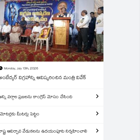
Monday, July 13th, 2026
అంబేద్కర్ విగ్రహాన్ని ఆవిష్కరించిన మంత్రి వివేక్
అన్ని వర్గాల ప్రజలను కాంగ్రెస్ మోసం చేసింది
మోటర్లకు మీటర్లు పెట్టం
రాష్ట్ర ఆవిర్బావ వేడుకలను ఉదయంపూట నిర్వహించాలి