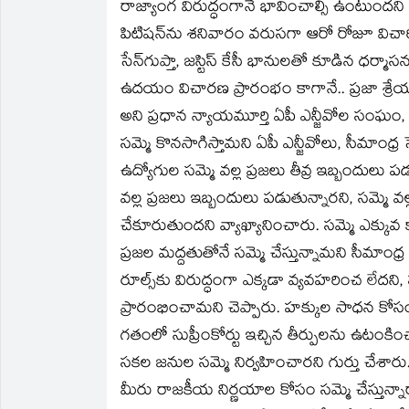
రాజ్యాంగ విరుద్ధంగానే భావించాల్సి ఉంటుందని హ
పిటిషన్‌ను శనివారం వరుసగా ఆరో రోజూ విచారించి
సేన్‌గుప్తా, జస్టిస్‌ కేసీ భానులతో కూడిన ధ
ఉదయం విచారణ ప్రారంభం కాగానే.. ప్రజా శ్రేయస్సు
అని ప్రధాన న్యాయమూర్తి ఏపీ ఎన్జీవోల సంఘం, 
సమ్మె కొనసాగిస్తామని ఏపీ ఎన్జీవోలు, సీమాంధ్
ఉద్యోగుల సమ్మె వల్ల ప్రజలు తీవ్ర ఇబ్బందులు 
వల్ల ప్రజలు ఇబ్బందులు పడుతున్నారని, సమ్మె వ
చేకూరుతుందని వ్యాఖ్యానించారు. సమ్మె ఎక్
ప్రజల మద్దతుతోనే సమ్మె చేస్తున్నామని సీమాంధ్
రూల్స్‌కు విరుద్ధంగా ఎక్కడా వ్యవహరించ లేదన
ప్రారంభించామని చెప్పారు. హక్కుల సాధన కో
గతంలో సుప్రీంకోర్టు ఇచ్చిన తీర్పులను ఉటం
సకల జనుల సమ్మె నిర్వహించారని గుర్తు చేశార
మీరు రాజకీయ నిర్ణయాల కోసం సమ్మె చేస్తున్నారా