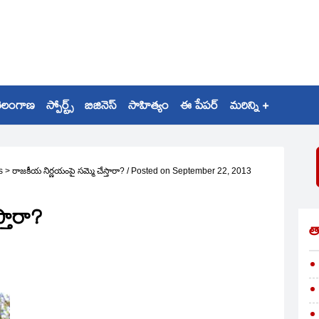
ెలంగాణ
స్పోర్ట్స్
బిజినెస్
సాహిత్యం
ఈ పేపర్
మరిన్ని +
s
>
రాజకీయ నిర్ణయంపై సమ్మె చేస్తారా?
/
Posted on
September 22, 2013
్తారా?
త