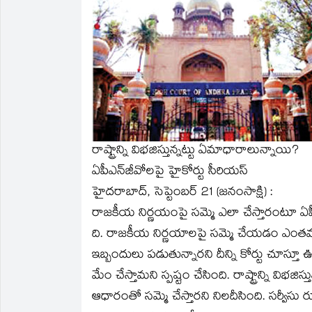
new
new
friend
new
new
new
window)
window)
(Opens
window)
window)
window)
in
new
window)
రాష్ట్రాన్ని విభజిస్తున్నట్టు ఏమాధారాలున్నాయి?
ఏపీఎన్‌జీవోలపై హైకోర్టు సీరియస్‌
హైదరాబాద్‌, సెప్టెంబర్‌ 21 (జనంసాక్షి) :
రాజకీయ నిర్ణయంపై సమ్మె ఎలా చేస్తారంటూ ఏపీఎ
ది. రాజకీయ నిర్ణయాలపై సమ్మె చేయడం ఎంతవరకు 
ఇబ్బందులు పడుతున్నారని దీన్ని కోర్టు చూస్తూ
మేం చేస్తామని స్పష్టం చేసింది. రాష్ట్రాన్ని విభజిస
ఆధారంతో సమ్మె చేస్తారని నిలదీసింది. సర్వీసు ర