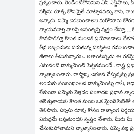
ప్రశ్నించారు. రెండింటికోసమని ఏపీ ఎన్జీవోలు, 
సర్వీసు రూల్స్‌ కోసమైతే మాట్లాడవచ్చు కానీ, రా
అన్నారు. సమ్మె విరమించాలని మరోమారు కోరగా,
న్యాయమూర్తి వారిపై అసంతృప్తి వ్యక్తం చేస్తూ… 
కొనసాగిస్తూ కొంత మందికి ప్రయోజనాలు చేకూరే ప
తీవ్ర ఇబ్బందులు పడుతున్న పరిస్థితిని గమనించ
జీతాలు తీసుకున్నారని.. అలాంటప్పుడు ఈ రక
ఎటువంటి డాక్యుమెంట్‌ పెట్టకముందే.. రాష్ట్ర ప్
వ్యాఖ్యానించారు. రాష్ట్రాన్ని విభజన చేస్తున్నట్ల
అందుకు సంబంధించిన డాక్యుమెంట్లు గానీ, 
లేకుండా సమ్మెకు వెళ్లడం సరికాదని ప్రధాన న్
తలెత్తుతాయని కొంత మంది ఒక మైండ్‌సెట్‌తో ఉం
తెలిపారు. సర్వీసు రూల్స్‌ కోసం రాజ్యాంగ నిర్
విరుద్ధమే అవుతుందని స్పష్టం చేశారు. మీరు మ
చేసుకుపోతామని వ్యాఖ్యానించారు. సమ్మె వల్ల ప్