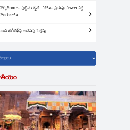
బొక్కతింటూ.. పుట్టిన గడ్డకు పోటు.. ప్రభువు పాదాల వద్ద
లొంగుబాటు
బండి భగీరథ్‌పై అదనపు సెక్షన్లు
ాతీయం