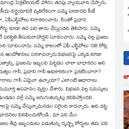
సీమాంద్ర సెక్రటేరియట్‌ ఫోరం తరఫు న్యాయవాది చెప్పారు.
జకీయ నిర్ణయానికి వ్యతిరేకంగా సమ్మె సరికాదని సీజే
 ఏపీఎన్జీవోలు నిరాకరించారు. దీంతో ప్రధాన
కోర్టు కూడా తన పని తాను చేస్తుందని తెలిపారు. సమ్మె
రిస్థితి తీసుకురావొద్దని సూచించారు. సమ్మె వల్ల ప్రజలు
ాలని సూచించారు. సమ్మె కాలంలో ఏపీ ఎన్జీవోలు 138 కోట్ల
మైన ఆందోళనలు సరికావన్నారు.విభజనపై ఎక్కడ కూడా
రభుత్వాన్ని, ప్రజలను ఇబ్బంది పెట్టడం చాలా బాధాకరం అని
ు ప్రభుత్వం గానీ, ప్రధాని గానీ అధికారికంగా ప్రకటించారా?
జ
ఆధారాలు గానీ ఏమైనా ఉన్నాయా? ఎలాంటి ఆధారాలు
యాయమూర్తి అసహనం వ్యక్తం చేశారు. విభజన వల్ల సమస్యలు
డడం వల్లే సమ్మె జరుగుతున్నట్లు కనిపిస్తోందని
ణయాలపై సమ్మె చేస్తున్నామనడం సరైంది కాదన్నారు. అది చట్ట
ీ వాదనలు వినిపించుకోండి.. మా పని మేం
రజలు తీవ్ర ఇబ్బందులు పడుతున్న దృష్ట్యా కోర్టులు తమ పని