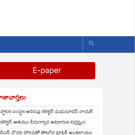
ాజావార్తలు
స్థానిక సంస్థల అదనపు కలెక్టర్ మధుసూదన్ నాయక్
కలెక్టర్ ఆశయం నీరుగార్చిన అధికారుల నిర్లక్ష్యం!
దీపక్ చౌదరి చొరవతో తొలగిన ట్రాఫిక్‌ అంతరాయం