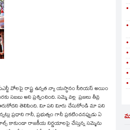
న్జీ వోలపై రాష్ట్ర ఉన్నత న్యా యస్థానం సీరియస్‌ అయిం
సబబు అని ప్రశ్నించింది. సమ్మె వల్ల ప్రజలు తీవ్ర
 ఊరుకోదని తెలిపింది. విూ పని విూరు చేసుకోండి మా పని
్తున్నట్లు ప్రధాని గానీ, ప్రభుత్వం గానీ ప్రకటించనప్పుడు ఏ
మ
ూల్స్‌ కాకుండా రాజకీయ నిర్ణయాలపై చేస్తున్న సమ్మెను