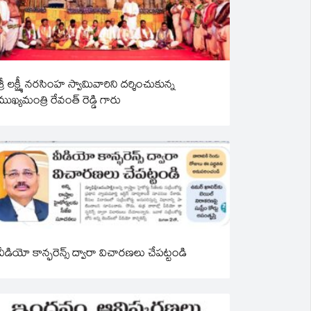
శ్రీ లక్ష్మీ నరసింహ స్వామివారిని దర్శించుకున్న
ముఖ్యమంత్రి రేవంత్ రెడ్డి గారు
వీడియో కాన్ఫరెన్స్ ద్వారా విచారణలు చేపట్టండి