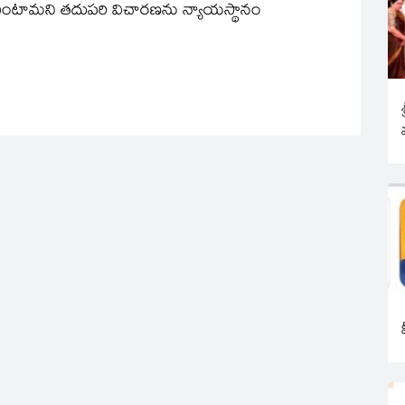
 వింటామని తదుపరి విచారణను న్యాయస్థానం