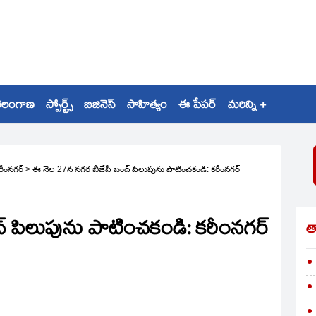
ెలంగాణ
స్పోర్ట్స్
బిజినెస్
సాహిత్యం
ఈ పేపర్
మరిన్ని +
రీంనగర్
>
ఈ నెల 27న నగర బీజేపీ బంద్‌ పిలుపును పాటించకండి: కరీంనగర్‌
‌ పిలుపును పాటించకండి: కరీంనగర్‌
త