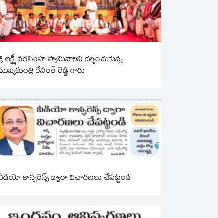
శ్రీ లక్ష్మీ నరసింహ స్వామివారిని దర్శించుకున్న
ముఖ్యమంత్రి రేవంత్ రెడ్డి గారు
వీడియో కాన్ఫరెన్స్ ద్వారా విచారణలు చేపట్టండి