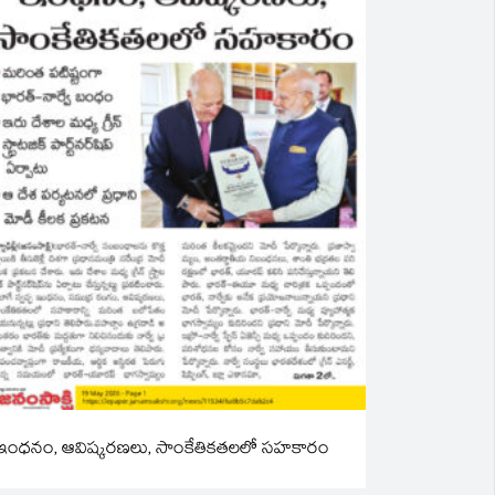
ఇంధనం, ఆవిష్కరణలు, సాంకేతికతలలో సహకారం