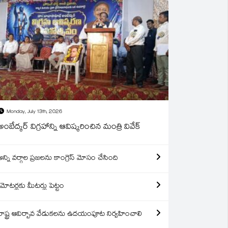
Monday, July 13th, 2026
అంబేద్కర్ విగ్రహాన్ని ఆవిష్కరించిన మంత్రి వివేక్
అన్ని వర్గాల ప్రజలను కాంగ్రెస్ మోసం చేసింది
మోటర్లకు మీటర్లు పెట్టం
రాష్ట్ర ఆవిర్బావ వేడుకలను ఉదయంపూట నిర్వహించాలి