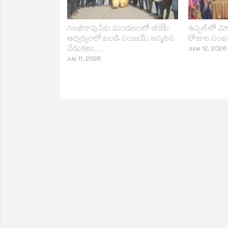
గంభీరావుపేట మండలంలో బీజేపీ
ఉప్పల్‌లో 
ఆధ్వర్యంలో బండి సంజయ్ జన్మదిన
రోజుల సంబ
వేడుకలు…
June 12, 2026
July 11, 2026