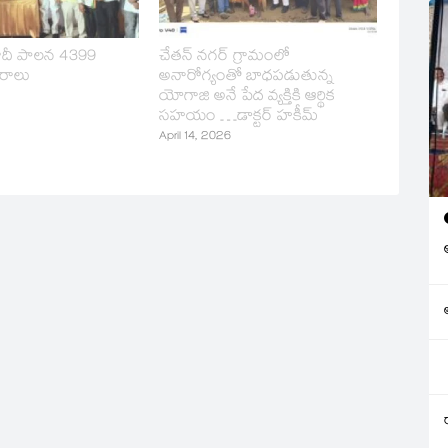
మోదీ పాలన 4399
చేతన్ నగర్ గ్రామంలో
రాలు
అనారోగ్యంతో బాధపడుతున్న
యోగాజి అనే పేద వ్యక్తికి ఆర్థిక
సహయం …డాక్టర్ హకీమ్
April 14, 2026