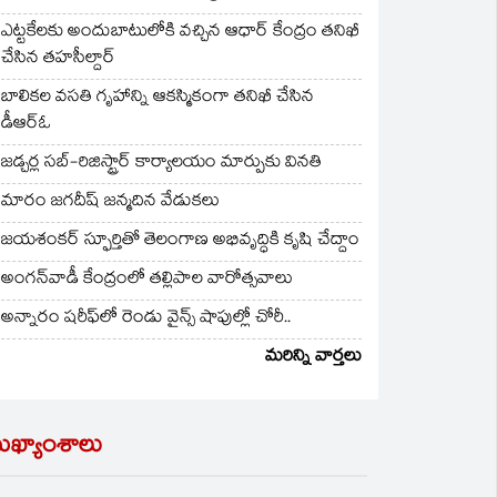
ఎట్టకేలకు అందుబాటులోకి వచ్చిన ఆధార్ కేంద్రం తనిఖీ
చేసిన తహసీల్దార్
బాలికల వసతి గృహాన్ని ఆకస్మికంగా తనిఖీ చేసిన
డీఆర్ఓ
జడ్చర్ల సబ్-రిజిస్ట్రార్ కార్యాలయం మార్పుకు వినతి
మారం జగదీష్ జన్మదిన వేడుకలు
జయశంకర్ స్ఫూర్తితో తెలంగాణ అభివృద్ధికి కృషి చేద్దాం
అంగన్‌వాడీ కేంద్రంలో తల్లిపాల వారోత్సవాలు
అన్నారం షరీఫ్‌లో రెండు వైన్స్ షాపుల్లో చోరీ..
మరిన్ని వార్తలు
ుఖ్యాంశాలు