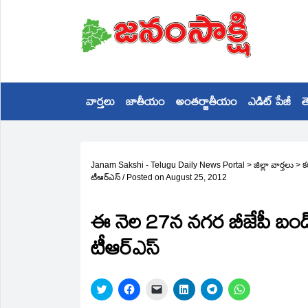
వార్తలు
జాతీయం
అంతర్జాతీయం
ఎడిట్ పేజీ
త
Janam Sakshi - Telugu Daily News Portal
>
జిల్లా వార్తలు
>
క
టీఆర్‌ఎస్‌
/
Posted on
August 25, 2012
ఈ నెల 27న నగర బీజేపీ బంద్
టీఆర్‌ఎస్‌
Click
Click
Click
Click
Click
Click
to
to
to
to
to
to
share
share
email
share
share
share