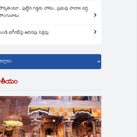
బొక్కతింటూ.. పుట్టిన గడ్డకు పోటు.. ప్రభువు పాదాల వద్ద
లొంగుబాటు
బండి భగీరథ్‌పై అదనపు సెక్షన్లు
ాతీయం