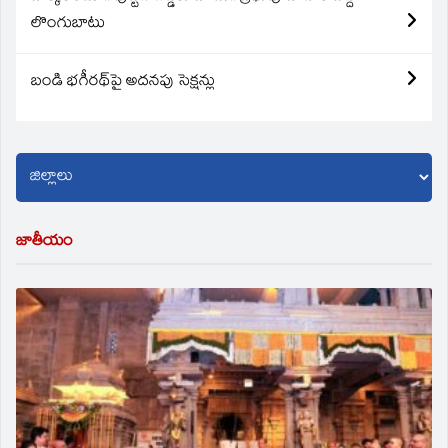
లొంగుబాటు
బండి భగీరథ్‌పై అదనపు సెక్షన్లు
జాతీయం