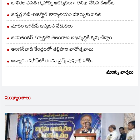
బాలికల వసతి గృహాన్ని ఆకస్మికంగా తనిఖీ చేసిన డీఆర్ఓ
జడ్చర్ల సబ్-రిజిస్ట్రార్ కార్యాలయం మార్పుకు వినతి
మారం జగదీష్ జన్మదిన వేడుకలు
జయశంకర్ స్ఫూర్తితో తెలంగాణ అభివృద్ధికి కృషి చేద్దాం
అంగన్‌వాడీ కేంద్రంలో తల్లిపాల వారోత్సవాలు
అన్నారం షరీఫ్‌లో రెండు వైన్స్ షాపుల్లో చోరీ..
మరిన్ని వార్తలు
ముఖ్యాంశాలు