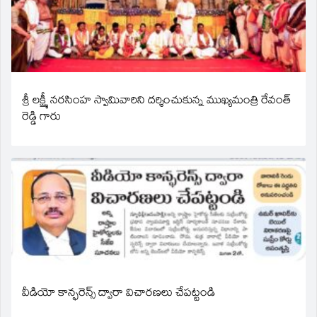
శ్రీ లక్ష్మీ నరసింహ స్వామివారిని దర్శించుకున్న ముఖ్యమంత్రి రేవంత్
రెడ్డి గారు
వీడియో కాన్ఫరెన్స్ ద్వారా విచారణలు చేపట్టండి