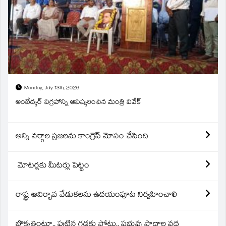
Monday, July 13th, 2026
అంబేద్కర్ విగ్రహాన్ని ఆవిష్కరించిన మంత్రి వివేక్
అన్ని వర్గాల ప్రజలను కాంగ్రెస్ మోసం చేసింది
మోటర్లకు మీటర్లు పెట్టం
రాష్ట్ర ఆవిర్బావ వేడుకలను ఉదయంపూట నిర్వహించాలి
బొక్కతింటూ.. పుట్టిన గడ్డకు పోటు.. ప్రభువు పాదాల వద్ద