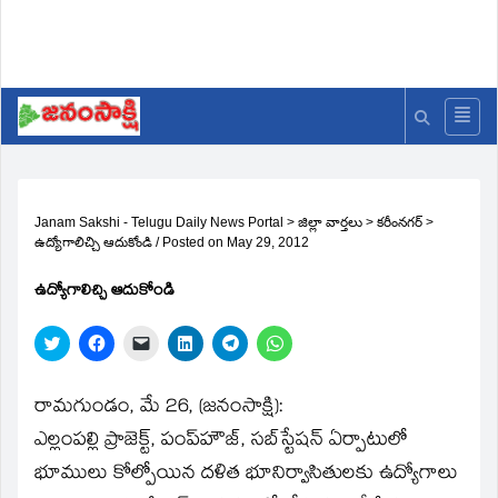
Janam Sakshi - Telugu Daily News Portal
>
జిల్లా వార్తలు
>
కరీంనగర్
>
ఉద్యోగాలిచ్చి ఆదుకోండి
/
Posted on
May 29, 2012
ఉద్యోగాలిచ్చి ఆదుకోండి
Click
Click
Click
Click
Click
Click
to
to
to
to
to
to
share
share
email
share
share
share
on
on
a
on
on
on
Twitter
Facebook
link
LinkedIn
Telegram
WhatsApp
రామగుండం, మే 26, (జనంసాక్షి):
(Opens
(Opens
to
(Opens
(Opens
(Opens
in
in
a
in
in
in
ఎల్లంపల్లి ప్రాజెక్ట్‌, పంప్‌హౌజ్‌, సబ్‌స్టేషన్‌ ఏర్పాటులో
new
new
friend
new
new
new
window)
window)
(Opens
window)
window)
window)
భూములు కోల్పోయిన దళిత భూనిర్వాసితులకు ఉద్యోగాలు
in
new