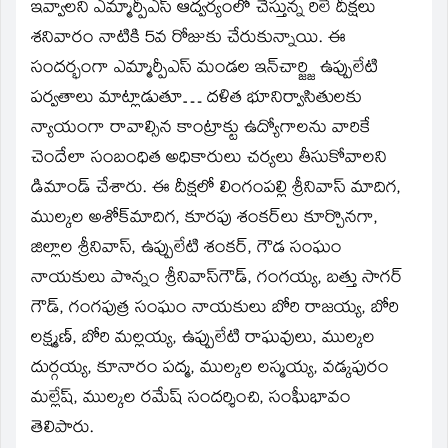
window)
ఇవ్వాలని ఎమ్మార్పీఎస్‌ ఆద్వర్యంలో చేస్తున్న రిలే దీక్షలు
శనివారం నాటికి 5వ రోజుకు చేరుకున్నాయి. ఈ
సందర్భంగా ఎమ్మార్పీఎస్‌ మండల ఇన్‌చార్జ్జి ఉప్పులేటి
పర్వతాలు మాట్లాడుతూ… దళిత భూనిర్వాసితులకు
న్యాయంగా రావాల్సిన కాంట్రాక్టు ఉద్యోగాలను వారికే
చెందేలా సంబంధిత అధికారులు చర్యలు తీసుకోవాలని
డిమాండ్‌ చేశారు. ఈ దీక్షలో లింగంపల్లి శ్రీనివాస్‌ మాదిగ,
ముల్కల అశోక్‌మాదిగ, కూరపు శంకర్‌లు కూర్చొనగా,
జిల్లాల శ్రీనివాస్‌, ఉప్పులేటి శంకర్‌, గౌడ సంఘం
నాయకులు పొన్నం శ్రీనివాస్‌గౌడ్‌, గంగయ్య, బత్తు సాగర్‌
గౌడ్‌, గంగపుత్ర సంఘం నాయకులు బోరి రాజయ్య, బోరి
లక్ష్మణ్‌, బోరి మల్లయ్య, ఉప్పులేటి రాఘవులు, ముల్కల
దుర్గయ్య, కూనారం పద్మ, ముల్కల లస్మయ్య, వడ్కపురం
మల్లేష్‌, ముల్కల రమేష్‌ సందర్శించి, సంఘీభావం
తెలిపారు.