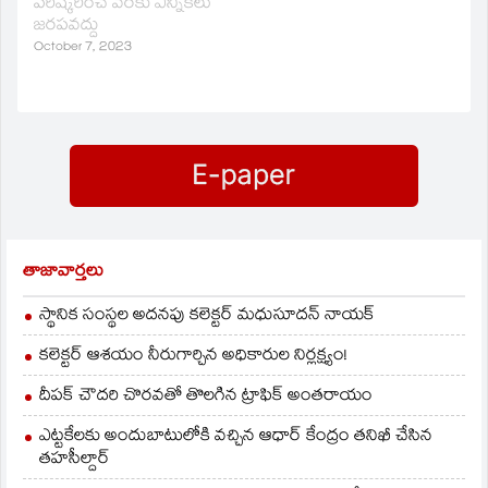
పరిష్కరించే వరకు ఎన్నికలు
గోదావరి ఘాట్‌ వద్దకు వచ్చే
నగరంలో శుక్రవారం
జరపవద్దు
రోడ్డుపై నీరు వెళ్తుండటంతో
విలేకరులతో మాట్లాడారు.
రేపు మహా శివరాత్రి…
జిల్లా కేంద్రంలోని
October 7, 2023
బస్టాండ్‌ను అంబేద్కర్‌
ప్రాంగణంగా , ప్రధాన
ఆస్పత్రికి బాబుజగ్జీవన్‌రాం
ఆస్పత్రిగా నామకర
చేస్తామని చెప్పిన
మాటలు…
తాజావార్తలు
స్థానిక సంస్థల అదనపు కలెక్టర్ మధుసూదన్ నాయక్
కలెక్టర్ ఆశయం నీరుగార్చిన అధికారుల నిర్లక్ష్యం!
దీపక్ చౌదరి చొరవతో తొలగిన ట్రాఫిక్‌ అంతరాయం
ఎట్టకేలకు అందుబాటులోకి వచ్చిన ఆధార్ కేంద్రం తనిఖీ చేసిన
తహసీల్దార్