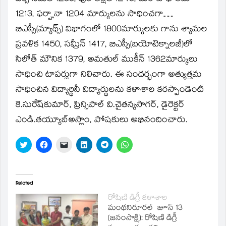
1213, ఫర్హానా 1204 మార్కులను సాధించగా…
బిఎస్సీ(మ్యాథ్స్‌) విభాగంలో 1800మార్కులకు గాను శ్యామల
ప్రవళిక 1450, సమ్రీన్‌ 1417, బిఎస్సీ(బయోటెక్నాలజీ)లో
సిలోత్‌ మౌనిక 1379, అమతుల్‌ ముకీన్‌ 1362మార్కులు
సాధించి టాపర్లుగా నిలిచారు. ఈ సందర్భంగా అత్యుత్తమ
సాధించిన విద్యార్థినీ విద్యార్థులను కళాశాల కరస్పాండెంట్‌
కె.సురేష్‌కుమార్‌, ప్రిన్సిపాల్‌ వి.చైతన్యసాగర్‌, డైరెక్టర్‌
ఎండి.తయ్యూబ్‌అస్లాం, పోషకులు అభినందించారు.
Click
Click
Click
Click
Click
Click
to
to
to
to
to
to
share
share
email
share
share
share
on
on
a
on
on
on
Twitter
Facebook
link
LinkedIn
Telegram
WhatsApp
(Opens
(Opens
to
(Opens
(Opens
(Opens
in
in
a
in
in
in
Related
new
new
friend
new
new
new
window)
window)
(Opens
window)
window)
window)
రోషిణి డిగ్రీ కళాశాల
in
మంథనిరూరల్‌ జూన్‌ 13
new
window)
(జనంసాక్షి): రోషిణి డిగ్రీ