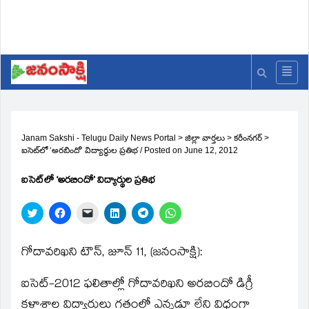
Janam Sakshi - Telugu Daily News Portal
>
జిల్లా వార్తలు
>
కరీంనగర్
>
ఐసెట్‌లో ‘అరబిందో’ విద్యార్థుల ప్రతిభ
/
Posted on
June 12, 2012
ఐసెట్‌లో ‘అరబిందో’ విద్యార్థుల ప్రతిభ
Click
Click
Click
Click
Click
Click
to
to
to
to
to
to
share
share
email
share
share
share
on
on
a
on
on
on
Twitter
Facebook
link
LinkedIn
Telegram
WhatsApp
గోదావరిఖని టౌన్‌, జూన్‌ 11, (జనంసాక్షి):
(Opens
(Opens
to
(Opens
(Opens
(Opens
in
in
a
in
in
in
new
new
friend
new
new
new
ఐసెట్‌-2012 ఫలితాల్లో గోదావరిఖని అరబిందో డిగ్రీ
window)
window)
(Opens
window)
window)
window)
in
new
కళాశాల విద్యార్థులు గతంలో ఎన్నడూ లేని విధంగా