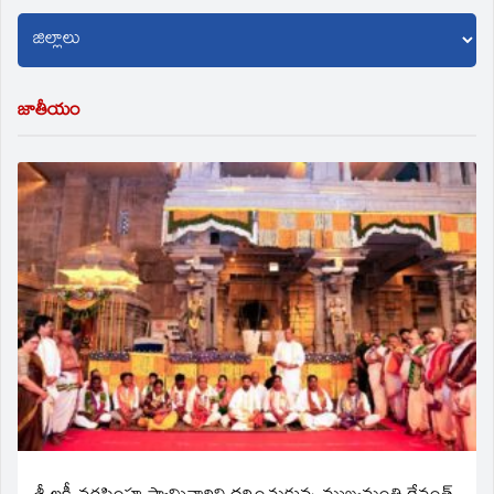
జాతీయం