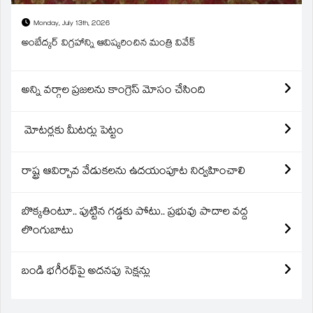
Monday, July 13th, 2026
అంబేద్కర్ విగ్రహాన్ని ఆవిష్కరించిన మంత్రి వివేక్
అన్ని వర్గాల ప్రజలను కాంగ్రెస్ మోసం చేసింది
మోటర్లకు మీటర్లు పెట్టం
రాష్ట్ర ఆవిర్బావ వేడుకలను ఉదయంపూట నిర్వహించాలి
బొక్కతింటూ.. పుట్టిన గడ్డకు పోటు.. ప్రభువు పాదాల వద్ద
లొంగుబాటు
బండి భగీరథ్‌పై అదనపు సెక్షన్లు