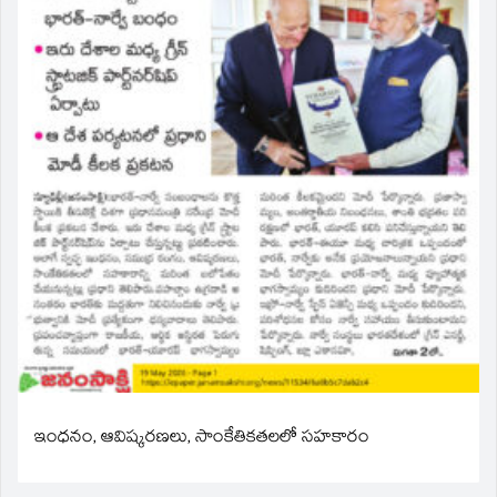
ఇంధనం, ఆవిష్కరణలు, సాంకేతికతలలో సహకారం