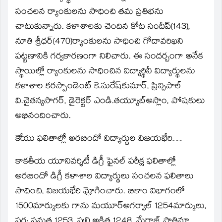
window)
సంచలన ర్యాంకులను సాధించి తమ ప్రతిభను
చాటుకున్నారు. కళాశాలకు చెందిన కోట సందీప్‌(143),
నూతి శ్రీధర్‌(470)ర్యాంకులను సాధించి గోదావరిఖని
పట్టణానికి గర్వకారణంగా నిలిచారు. ఈ సందర్బంగా అనేక
స్థాయిల్లో ర్యాంకులను సాధించిన విద్యార్థినీ విద్యార్థులను
కళాశాల కరస్పాండెంట్‌ కె.సురేష్‌కుమార్‌, ప్రిన్సిపాల్‌
వి.చైతన్యసాగర్‌, డైరెక్టర్‌ ఎండి.తయ్యూబ్‌అస్లాం, పోషకులు
అభినందించారు.
కెేయు ఫలితాల్లో అరబిందో విద్యార్థుల విజయభేరి…
కాకతీయ యూనివర్శిటీ డిగ్రీ ఫైనల్‌ పరీక్ష ఫలితాల్లో
అరబిందో డిగ్రీ కళాశాల విద్యార్థులు సంచలన ఫలితాలు
సాధించి, విజయభేరి మ్రోగించారు. బికాం విభాగంలో
1500మార్కులకు గాను మయూర్‌అగర్వాల్‌ 1254మార్కులు,
పర్స సమత 1253, పులి అక్షిత 1248, మేరాజ్‌ ఫాతిమా