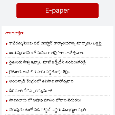
తాజావార్తలు
కావేరమ్మపేటకు సబ్ రిజిస్ట్రార్ కార్యాలయాన్ని మార్చాలని విజ్ఞప్తి
బయన్నగూడెంలో ఘనంగా తల్లిపాల వారోత్సవాలు
రైతులకు నీళ్లు ఇవ్వాలి మాజీ జడ్పీటీసీ నరసింహారెడ్డి
రైతులకు ఆధునిక సాగు పద్ధతులపై శిక్షణ
అంగన్వాడి కేంద్రంలో తల్లిపాల వారోత్సవాల
వీరమాత వేదమ్మ కన్నుమూత
పాలమూరు లో ఆషాఢ మాసం బోనాల వేడుకలు
చెరువుకుంటలో పడి హాస్టల్ ఇద్దరు విద్యార్థుల మృతి