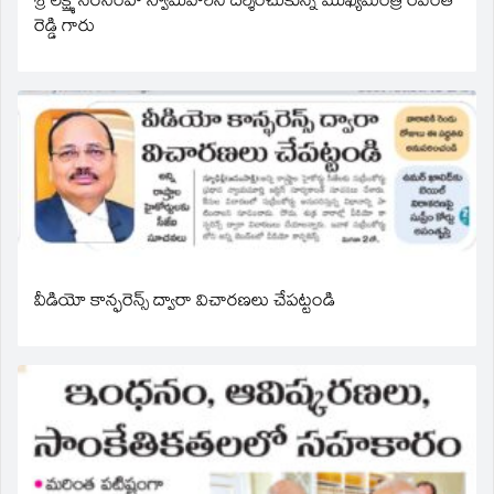
శ్రీ లక్ష్మీ నరసింహ స్వామివారిని దర్శించుకున్న ముఖ్యమంత్రి రేవంత్
రెడ్డి గారు
వీడియో కాన్ఫరెన్స్ ద్వారా విచారణలు చేపట్టండి