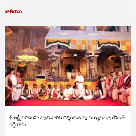
జాతీయం
శ్రీ లక్ష్మీ నరసింహ స్వామివారిని దర్శించుకున్న ముఖ్యమంత్రి రేవంత్
రెడ్డి గారు