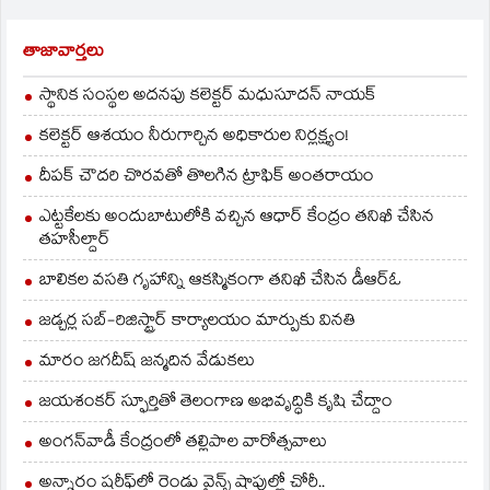
తాజావార్తలు
స్థానిక సంస్థల అదనపు కలెక్టర్ మధుసూదన్ నాయక్
కలెక్టర్ ఆశయం నీరుగార్చిన అధికారుల నిర్లక్ష్యం!
దీపక్ చౌదరి చొరవతో తొలగిన ట్రాఫిక్‌ అంతరాయం
ఎట్టకేలకు అందుబాటులోకి వచ్చిన ఆధార్ కేంద్రం తనిఖీ చేసిన
తహసీల్దార్
బాలికల వసతి గృహాన్ని ఆకస్మికంగా తనిఖీ చేసిన డీఆర్ఓ
జడ్చర్ల సబ్-రిజిస్ట్రార్ కార్యాలయం మార్పుకు వినతి
మారం జగదీష్ జన్మదిన వేడుకలు
జయశంకర్ స్ఫూర్తితో తెలంగాణ అభివృద్ధికి కృషి చేద్దాం
అంగన్‌వాడీ కేంద్రంలో తల్లిపాల వారోత్సవాలు
అన్నారం షరీఫ్‌లో రెండు వైన్స్ షాపుల్లో చోరీ..