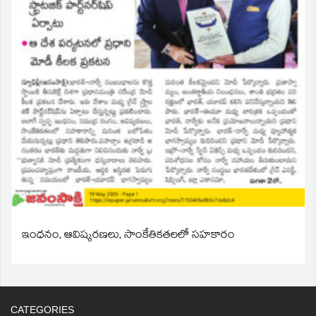
ఇంధనం, ఆవిష్కరణలు, సాంకేతికతలలో సహకారం
CATEGORIES