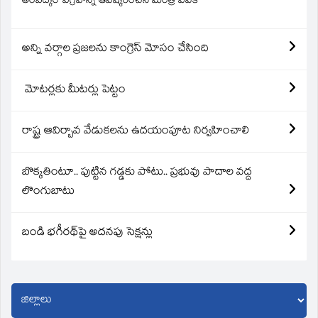
అంబేద్కర్ విగ్రహాన్ని ఆవిష్కరించిన మంత్రి వివేక్
అన్ని వర్గాల ప్రజలను కాంగ్రెస్ మోసం చేసింది
మోటర్లకు మీటర్లు పెట్టం
రాష్ట్ర ఆవిర్బావ వేడుకలను ఉదయంపూట నిర్వహించాలి
బొక్కతింటూ.. పుట్టిన గడ్డకు పోటు.. ప్రభువు పాదాల వద్ద
లొంగుబాటు
బండి భగీరథ్‌పై అదనపు సెక్షన్లు