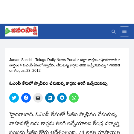
Janam Sakshi - Telugu Daily News Portal
>
జిల్లా వార్తలు
>
హైదరాబాద్
>
వార్తలు
>
ఓఎంసీ కేసులో స్వాధీనం చేసుకున్న కార్లను తిరిగి ఇచ్చేయవచ్చు
/
Posted
on
August 23, 2012
ఓఎంసీ కేసులో స్వాధీనం చేసుకున్న కార్లను తిరిగి ఇచ్చేయవచ్చు
Click
Click
Click
Click
Click
Click
to
to
to
to
to
to
share
share
email
share
share
share
on
on
a
on
on
on
Twitter
Facebook
link
LinkedIn
Telegram
WhatsApp
హైదరాబాద్‌: ఓఎంసీ కేసులో సీబీఐ స్వాధీనం చేసుకున్న
(Opens
(Opens
to
(Opens
(Opens
(Opens
in
in
a
in
in
in
వాహనల్లో ఐదు కార్లను తిరిగి ఇచ్చేయాలని కేంద్ర దర్యాప్తు
new
new
friend
new
new
new
window)
window)
(Opens
window)
window)
window)
సంస్థను సీబీఐ కోర్టు ఆదేశించింది. 74 లక్షల రూపాయల
in