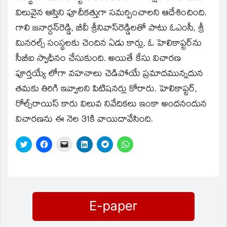
new
window)
విలువైన ఆస్తిని పూచీకత్తుగా సమర్పించాలని ఆదేశించింది.
గాలి జనార్దన్‌రెడ్డి, బీవీ శ్రీనివాస్‌రెడ్డిలతో పాటు ఓఎంసీ, శ్రీ
మినరల్స్‌ సంస్థలకు చెందిన ఏడు కార్లు, ఓ హెలికాప్టర్‌ను
సీబీఐ స్వాధీనం చేసుకుంది. అయితే కేసు విచారణ
పూర్తయ్యే లోగా వహనాలు చెడిపోయే ప్రమాదమున్నదున
తమకు తిరిగి ఇవ్వాలని పిటిషనర్లు కోరారు. హెలికాప్టర్‌,
రోల్స్‌రాయిస్‌ కారు విలువ నివేదికలు ఇంకా అందనందున
విచారణను ఈ నెల 31కి వాయిదావేసింది.
Click
Click
Click
Click
Click
Click
to
to
to
to
to
to
share
share
email
share
share
share
on
on
a
on
on
on
Twitter
Facebook
link
LinkedIn
Telegram
WhatsApp
(Opens
(Opens
to
(Opens
(Opens
(Opens
in
in
a
in
in
in
new
new
friend
new
new
new
window)
window)
(Opens
window)
window)
window)
in
new
window)