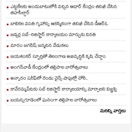
ఎట్టకేలకు అందుబాటులోకి వచ్చిన ఆధార్ కేంద్రం తనిఖీ చేసిన
తహసీల్దార్
బాలికల వసతి గృహాన్ని ఆకస్మికంగా తనిఖీ చేసిన డీఆర్ఓ
జడ్చర్ల సబ్-రిజిస్ట్రార్ కార్యాలయం మార్పుకు వినతి
మారం జగదీష్ జన్మదిన వేడుకలు
జయశంకర్ స్ఫూర్తితో తెలంగాణ అభివృద్ధికి కృషి చేద్దాం
అంగన్‌వాడీ కేంద్రంలో తల్లిపాల వారోత్సవాలు
అన్నారం షరీఫ్‌లో రెండు వైన్స్ షాపుల్లో చోరీ..
కావేరమ్మపేటకు సబ్ రిజిస్ట్రార్ కార్యాలయాన్ని మార్చాలని విజ్ఞప్తి
బయన్నగూడెంలో ఘనంగా తల్లిపాల వారోత్సవాలు
మరిన్ని వార్తలు