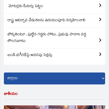
మోటర్లకు మీటర్లు పెట్టం
రాష్ట్ర ఆవిర్బావ వేడుకలను ఉదయంపూట నిర్వహించాలి
బొక్కతింటూ.. పుట్టిన గడ్డకు పోటు.. ప్రభువు పాదాల వద్ద
లొంగుబాటు
బండి భగీరథ్‌పై అదనపు సెక్షన్లు
జాతీయం