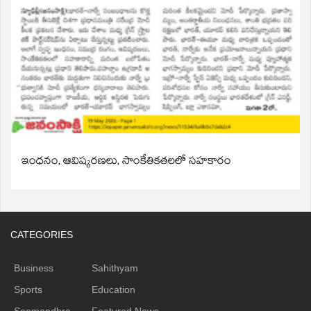
ఇంధనం, ఆవిష్కరణలు, సాంకేతికతలలో సహకారం
CATEGORIES
Business
Sahithyam
Sports
Education