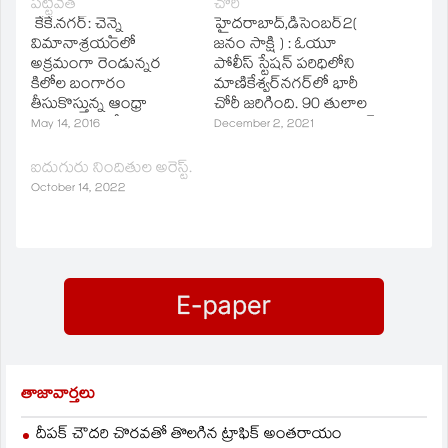
పట్టివేత
చోరీ
new
window)
కేకే.నగర్: చెన్నై
హైదరాబాద్‌,డిసెంబర్‌2(
విమానాశ్రయంలో
జనం సాక్షి ) : ఓయూ
అక్రమంగా రెండున్నర
పోలీస్‌ స్టేషన్‌ పరిధిలోని
కిలోల బంగారం
మాణికేశ్వర్‌నగర్‌లో భారీ
తీసుకొస్తున్న ఆంధ్రా
చోరీ జరిగింది. 90 తులాల
మహిళను పోలీసులు
వడ్డానం, 20 తులాల లాంగ్‌
May 14, 2016
December 2, 2021
అరెస్టు చేశారు. శుక్రవారం
చైన్‌ నాలుగు లక్షలు నగదు
ఉదయం 4 గంటలకు
చోరీకి గురయ్యాయి. ఓయూ
ఐదుగురు నిందితుల అరెస్ట్.
మీనంబాక్కం అంతర్జాతీయ
పోలీసులు దర్యాప్తు
October 14, 2022
విమానాశ్రయానికి కువైట్
చేస్తున్నారు. ఈ దొంగతనం
నుంచి కువైట్ ఎయిర్‌లైన్స్
ఇంటి దొంగల పనేనని
విమానం చేరుకుంది.
యజమానురాలు రంగమ్మ
అందులో వచ్చిన
అనుమానిస్తున్నారు. అయితే
ప్రయాణికులను కస్టమ్స్
పోలీసుల దర్యాప్తులో
అధికారులు తనిఖీలు
ఆసక్తికర విషయాలు
చేస్తుండగా, ఒక మహిళపై
వెలుగు చూశాయి. ఇంట్లో
అధికారులకు అనుమానం
ఉన్న అల్లుడే దొంగతనం
రావడంతో ఆమె
చేసినట్టు విచారణలో…
హ్యాండ్‌బాగ్‌ని పరిశీలించగా
తాజావార్తలు
నలుపు పాలథిన్ కవరులో
100 గ్రాముల బరువు గల
దీపక్ చౌదరి చొరవతో తొలగిన ట్రాఫిక్‌ అంతరాయం
ఐదు బంగారు…