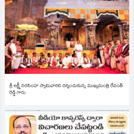
శ్రీ లక్ష్మీ నరసింహ స్వామివారిని దర్శించుకున్న ముఖ్యమంత్రి రేవంత్
రెడ్డి గారు