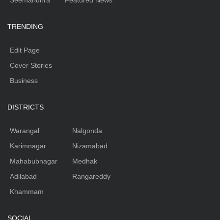
Seemandhra
Featured News
TRENDING
Edit Page
Cover Stories
Business
DISTRICTS
Warangal
Nalgonda
Karimnagar
Nizamabad
Mahabubnagar
Medhak
Adilabad
Rangareddy
Khammam
SOCIAL