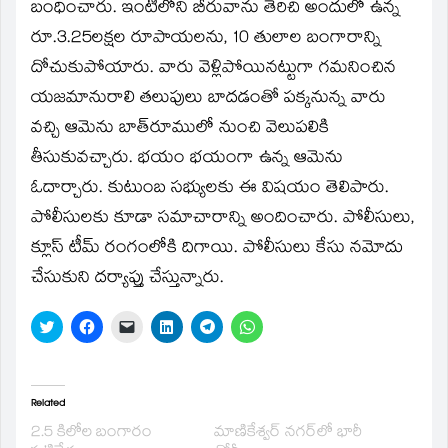
window)
బంధించారు. ఇంటిలోని బీరువాను తెరిచి అందులో ఉన్న
రూ.3.25లక్షల రూపాయలను, 10 తులాల బంగారాన్ని
దోచుకుపోయారు. వారు వెళ్లిపోయినట్టుగా గమనించిన
యజమానురాలి తలుపులు బాదడంతో పక్కనున్న వారు
వచ్చి ఆమెను బాత్‌రూములో నుంచి వెలుపలికి
తీసుకువచ్చారు. భయం భయంగా ఉన్న ఆమెను
ఓదార్చారు. కుటుంబ సభ్యులకు ఈ విషయం తెలిపారు.
పోలీసులకు కూడా సమాచారాన్ని అందించారు. పోలీసులు,
క్లూస్‌ టీమ్‌ రంగంలోకి దిగాయి. పోలీసులు కేసు నమోదు
చేసుకుని దర్యాప్తు చేస్తున్నారు.
Click
Click
Click
Click
Click
Click
to
to
to
to
to
to
share
share
email
share
share
share
on
on
a
on
on
on
Twitter
Facebook
link
LinkedIn
Telegram
WhatsApp
(Opens
(Opens
to
(Opens
(Opens
(Opens
in
in
a
in
in
in
Related
new
new
friend
new
new
new
window)
window)
(Opens
window)
window)
window)
2.5 కిలోల బంగారం
మాణికేశ్వర్‌ నగర్‌లో భారీ
in