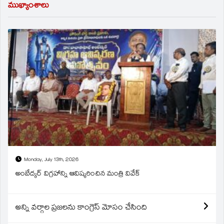
ముఖ్యాంశాలు
Monday, July 13th, 2026
అంబేద్కర్ విగ్రహాన్ని ఆవిష్కరించిన మంత్రి వివేక్
అన్ని వర్గాల ప్రజలను కాంగ్రెస్ మోసం చేసింది