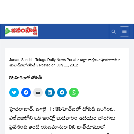
Janam Sakshi - Telugu Daily News Portal
>
జిల్లా వార్తలు
>
హైదరాబాద్
>
కెపిహెచ్‌బిలో దోపిడీ!
/
Posted on
July 11, 2012
కెపిహెచ్‌బిలో దోపిడీ!
Click
Click
Click
Click
Click
Click
to
to
to
to
to
to
share
share
email
share
share
share
on
on
a
on
on
on
Twitter
Facebook
link
LinkedIn
Telegram
WhatsApp
హైదరాబాద్‌, జూలై 11 : కెపిహెచ్‌బిలో దోపిడి జరిగింది.
(Opens
(Opens
to
(Opens
(Opens
(Opens
in
in
a
in
in
in
ఎల్‌ఐజిలోని ఒక ఇంట్లో బుధవారం ఉదయం దొంగలు
new
new
friend
new
new
new
window)
window)
(Opens
window)
window)
window)
ప్రవేశించి ఇంటి యజమానురాలిని బాత్‌రూములో
in
new