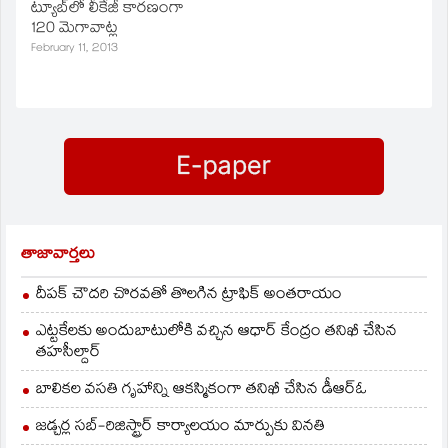
ట్యూబ్‌లో లీకేజీ కారణంగా
120 మెగావాట్ల
విద్యుదుత్పత్తికి
February 11, 2013
అంతరాయం ఏర్పడింది.
వెంటనే రంగంలోకి దిగిన
నిపుణులు మరమ్మతు
పనులు చేపట్టారు.
తాజావార్తలు
దీపక్ చౌదరి చొరవతో తొలగిన ట్రాఫిక్‌ అంతరాయం
ఎట్టకేలకు అందుబాటులోకి వచ్చిన ఆధార్ కేంద్రం తనిఖీ చేసిన
తహసీల్దార్
బాలికల వసతి గృహాన్ని ఆకస్మికంగా తనిఖీ చేసిన డీఆర్ఓ
జడ్చర్ల సబ్-రిజిస్ట్రార్ కార్యాలయం మార్పుకు వినతి