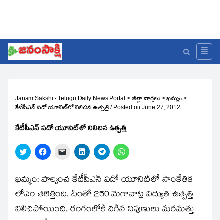
Janam Sakshi - Telugu Daily News Portal
>
జిల్లా వార్తలు
>
ఖమ్మం
>
కేటీపీఎన్‌ పదో యూనిట్‌లో నిలిచిన ఉత్పత్తి
/
Posted on
June 27, 2012
కేటీపీఎన్‌ పదో యూనిట్‌లో నిలిచిన ఉత్పత్తి
Click
Click
Click
Click
Click
Click
to
to
to
to
to
to
share
share
email
share
share
share
on
on
a
on
on
on
Twitter
Facebook
link
LinkedIn
Telegram
WhatsApp
ఖమ్మం: పాల్వంచ కేటీపీఎన్‌ పదో యూనిట్‌లో సాంకేతిక
(Opens
(Opens
to
(Opens
(Opens
(Opens
in
in
a
in
in
in
లోపం తలెత్తింది. దీంతో 250 మెగావాట్ల విద్యుత్‌ ఉత్పత్తి
new
new
friend
new
new
new
window)
window)
(Opens
window)
window)
window)
నిలిచిపోయింది. రంగంలోకి దిగిన నిపుణులు మరమత్తు
in
new