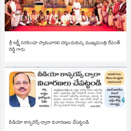
శ్రీ లక్ష్మీ నరసింహ స్వామివారిని దర్శించుకున్న ముఖ్యమంత్రి రేవంత్
రెడ్డి గారు
వీడియో కాన్ఫరెన్స్ ద్వారా విచారణలు చేపట్టండి