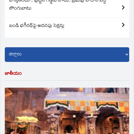
బొక్కతింటూ.. పుట్టిన గడ్డకు పోటు.. ప్రభువు పాదాల వద్ద
లొంగుబాటు
బండి భగీరథ్‌పై అదనపు సెక్షన్లు
జాతీయం