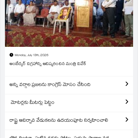
Monday, July 13th, 2026
అంబేద్కర్ విగ్రహాన్ని ఆవిష్కరించిన మంత్రి వివేక్
అన్ని వర్గాల ప్రజలను కాంగ్రెస్ మోసం చేసింది
మోటర్లకు మీటర్లు పెట్టం
రాష్ట్ర ఆవిర్బావ వేడుకలను ఉదయంపూట నిర్వహించాలి