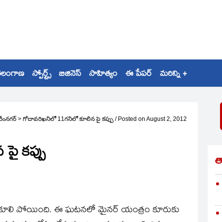
ెలంగాణ
స్పోర్ట్స్
బిజినెస్
సాహిత్యం
ఈ పేపర్
మరిన్ని +
రీంనగర్
>
గోదావరిఖనిలో 11గనిలో కూలిన పై కప్పు
/
Posted on
August 2, 2012
పై కప్పు
త
ప్పు కూలి పోయింది. ఈ ఘటనలో మైనర్‌ యంత్రం కూరుకు