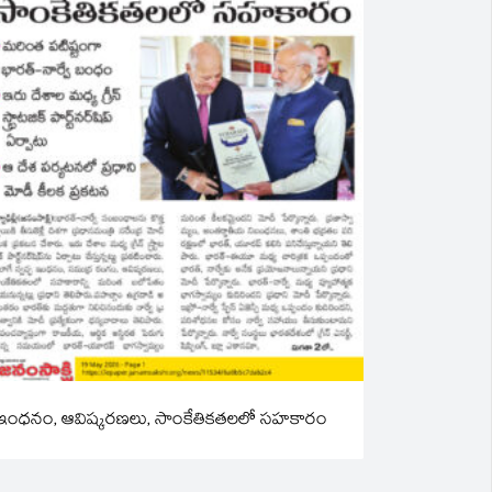
ఇంధనం, ఆవిష్కరణలు, సాంకేతికతలలో సహకారం