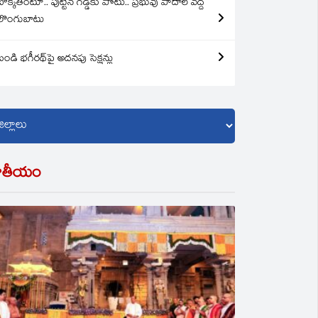
బొక్కతింటూ.. పుట్టిన గడ్డకు పోటు.. ప్రభువు పాదాల వద్ద
లొంగుబాటు
బండి భగీరథ్‌పై అదనపు సెక్షన్లు
ాతీయం