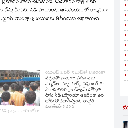
 ఈ ప్రమాదం బోటు చేసుకుంది. బుధవారం రాత్రి చివరి
్దం చేస్తు కిందకు పడి పోయింది. ఆ సమయంలో కార్మికులు
. మైనర్‌ యంత్రాన్ని బయటకు తీసేందుకు అధికారులు
యుఎస్‌ ఓపెన్‌ సెవిూస్‌లో అజరెంకా
వర్షంతో వాయిదా పడిన పలు
మ్యాచ్‌లు న్యూయార్క్‌ ,సెప్టెంబర్‌ 5 :
ఏడాది చివరి గ్రాండ్‌శ్లామ్‌ టోర్నీలో
టాప్‌ సీడ్‌ విక్టోరియా అజరెంకా తన
జోరు కొనసాగిస్తోంది. క్వార్టర్‌
ఫైనల్‌లో అజరెంకా 6-1 , 4-6 , 7-6
మ
September 5, 2012
రిస్తున్నాం.. వారంలోగా
తేడాతో ఆస్టేల్రియా క్రీడాకారిణి
సమంత స్టోసర్‌పై గెలిచి సెవిూస్‌కు
దూసుకెళ్ళింది. ¬రా¬రీగా సాగిన ఈ