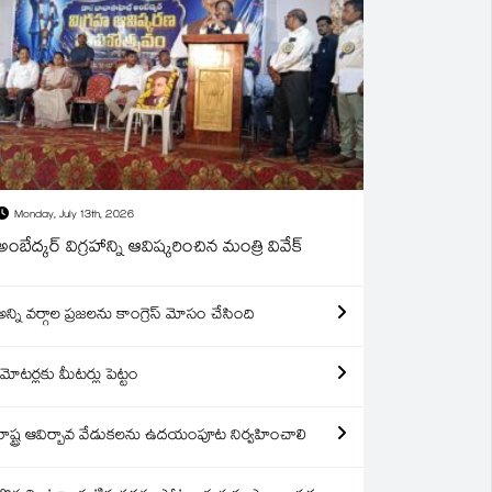
Monday, July 13th, 2026
అంబేద్కర్ విగ్రహాన్ని ఆవిష్కరించిన మంత్రి వివేక్
అన్ని వర్గాల ప్రజలను కాంగ్రెస్ మోసం చేసింది
మోటర్లకు మీటర్లు పెట్టం
రాష్ట్ర ఆవిర్బావ వేడుకలను ఉదయంపూట నిర్వహించాలి