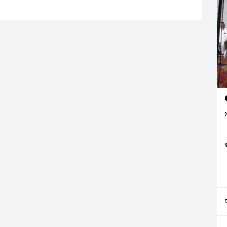
మ్యాచ్‌ అభిమానులకు అసలైన
టెన్నిస్‌ విందును అందించింది.
ఫేవరెట్‌గా బరిలోకి దిగిన అజరెంకా
మొదటి…