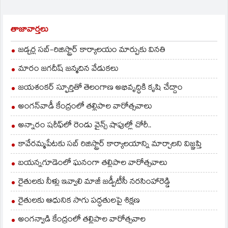
బడ్జెట్‌లో అదనంగా బిసిల
సంక్షేమానికి 10వేల కోట్లు
కేటాయిస్తామని చెప్పారని
తాజావార్తలు
ఆయన అన్నారు. బడుగు
వర్గాలకు, మహిళల
జడ్చర్ల సబ్-రిజిస్ట్రార్ కార్యాలయం మార్పుకు వినతి
సంక్షేమానికి తమ పార్టీ…
మారం జగదీష్ జన్మదిన వేడుకలు
జయశంకర్ స్ఫూర్తితో తెలంగాణ అభివృద్ధికి కృషి చేద్దాం
అంగన్‌వాడీ కేంద్రంలో తల్లిపాల వారోత్సవాలు
అన్నారం షరీఫ్‌లో రెండు వైన్స్ షాపుల్లో చోరీ..
కావేరమ్మపేటకు సబ్ రిజిస్ట్రార్ కార్యాలయాన్ని మార్చాలని విజ్ఞప్తి
బయన్నగూడెంలో ఘనంగా తల్లిపాల వారోత్సవాలు
రైతులకు నీళ్లు ఇవ్వాలి మాజీ జడ్పీటీసీ నరసింహారెడ్డి
రైతులకు ఆధునిక సాగు పద్ధతులపై శిక్షణ
అంగన్వాడి కేంద్రంలో తల్లిపాల వారోత్సవాల