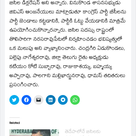
బిసిల డిక్లరేషన్‌ అని అన్నారు. వినుకొండ శాసనసభ్యుడు
జివిఎస్‌ ఆంజనేయులు మాట్లాడుతూ కాంగ్రెస్‌ పార్టీ బీసీలను
పార్టీ జెండాలు కట్టడానికి, పార్టీకి ఓట్టు వేయడానికి మాత్రమే
ఉపయోగించుకొన్నారన్నారు. బిసిల సదస్సు రాష్ట్రంలో
తొలిసారిగా నరసరావుపేటలో నిర్వహించడం భవిష్యత్తులో
ఒక మలుపు అని వ్యాఖ్యానించారు. చంద్రగిరి ఏడుకొండలు,
పల్లెపు నాగేశ్వరరావు, జిల్లా తెలుగు రైతు అధ్యక్షుడు
కటియం కోటి సుబ్బారావు, రాజుకాశయ్య, బహ్మయ్య
అప్పారావు, పాలగాని మల్లిఖార్జునరావు, ధామస్‌ తదితరులు
ప్రసంగించారు.
Click
Click
Click
Click
Click
Click
to
to
to
to
to
to
share
share
email
share
share
share
on
on
a
on
on
on
Twitter
Facebook
link
LinkedIn
Telegram
WhatsApp
(Opens
(Opens
to
(Opens
(Opens
(Opens
in
in
a
in
in
in
Related
new
new
friend
new
new
new
window)
window)
(Opens
window)
window)
window)
తెదేపాలోనే బిసిలకు
in