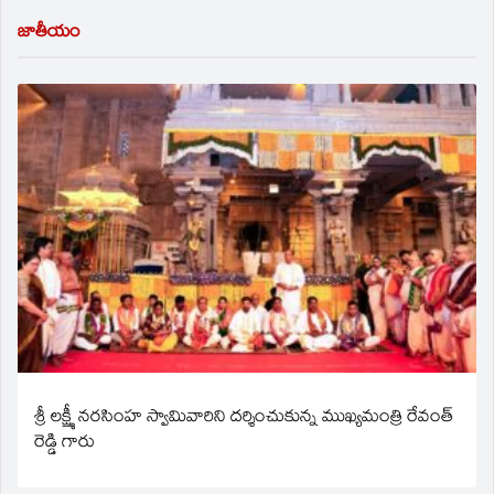
జాతీయం
శ్రీ లక్ష్మీ నరసింహ స్వామివారిని దర్శించుకున్న ముఖ్యమంత్రి రేవంత్
రెడ్డి గారు