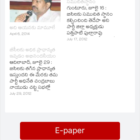
సముచితస్థానం
new
window)
గుంటూరు, జూలై 16 :
బిసిలకు సముచిత స్థానం
కల్పించింది తెదేపా అని
పార్టీ జిల్లా అధ్యక్షుడు
అది ఆయనకు మామూలే
పత్తిపాటి పుల్లారావు
April 6, 2014
అన్నారు. తెలుగుదేశం పార్టీ
July 17, 2012
కార్యాలయంలో పార్టీ
బీసీలకు అధిక ప్రాధాన్యత
నాయకులతో ఆయన
ఇవ్వడం అభినందనీయం
సోమవారం
ఆదిలాబాద్‌, జూలై 29 :
సమావేశమయ్యారు. బిసిల
బిసిలకు తగిన ప్రాధాన్యత
అభ్యున్నతికి వైఎస్‌
ఇస్తుందని ఈ మేరకు తమ
కుటుంబం వ్యతిరేకి అన్న
పార్టీ అధినేత చంద్రబాబు
విషయం జగమెరిగిన
నాయుడు చట్ట సభల్లో
సత్యమని పత్తిపాటి స్పష్టం
బిసిలకు వంద సీట్లు
July 29, 2012
చేశారు. వైఎస్‌ తండ్రి
కేటాయిస్తామని
రాజారెడ్డి హయాంలో
ప్రకటించడం
చేయించిన హత్యల్లో బిసిలే
హర్షణీయమని
ఎక్కువ మంది
తెలుగుదేశం పార్టీ జిల్లా
చనిపోయారని గుర్తు
అధ్యక్షుడు హనుమంతరావు
చేశారు. బిసిలకు కాంగ్రెస్‌,
పేర్కొన్నారు. బిసిలకు పెద్ద
…
పీఠం వేయడమే కాకుండా,