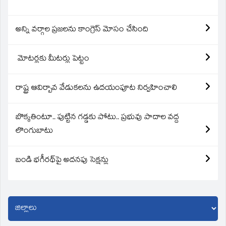
అన్ని వర్గాల ప్రజలను కాంగ్రెస్ మోసం చేసింది
మోటర్లకు మీటర్లు పెట్టం
రాష్ట్ర ఆవిర్బావ వేడుకలను ఉదయంపూట నిర్వహించాలి
బొక్కతింటూ.. పుట్టిన గడ్డకు పోటు.. ప్రభువు పాదాల వద్ద
లొంగుబాటు
బండి భగీరథ్‌పై అదనపు సెక్షన్లు