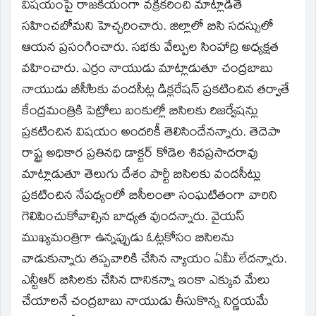
window)
విషయంపై రాజకీయంగా వక్రీకరించి మాట్లాడితే
సహించబోమని హెచ్చరించారు. జిల్లాలో బిసి సదస్సులో
ఆయన ప్రసంగించారు. సభకు వేల్పుల సింహాద్రి అధ్యక్షత
వహించారు. ఎర్రం నాయుడు మాట్లాడుతూ చంద్రబాబు
నాయుడు బీసీిలకు వందసీట్ల డిక్లరేషన్‌ ప్రకటించిన తర్వాతే
కేంద్రమంత్రికి పెట్రోలు బంకుల్లో బిసిలకు రిజర్వేషన్లు
ప్రకటించిన విషయం అందరికీ తెలిసిందేనన్నారు. తెదెపా
రాష్ట్ర అధికార ప్రతినధి డాక్టర్‌ కోడెల శివప్రసాదరావు
మాట్లాడుతూ తెలుగు దేశం పార్టీ బిసిలకు వందసీట్లు
ప్రకటించిన నేపథ్యంలో బిసీలంతా సంఘటితంగా వారిని
గెలిపించుకోవాల్సిన బాధ్యత వుందన్నారు. వైయస్‌
ముఖ్యమంత్రిగా ఉన్నప్పుడు ఓట్లకోసం బిసిలను
వాడుకున్నారు తప్పవారికి చేసిన న్యాయం ఏమీ లేదన్నారు.
ఎన్టీఆర్‌ బిసిలకు చేసిన దానికన్నా ఇంకా ఎక్కువ మేలు
చేయాలనే చంద్రబాబు నాయుడు తీసుకొన్న నిర్ణయమే