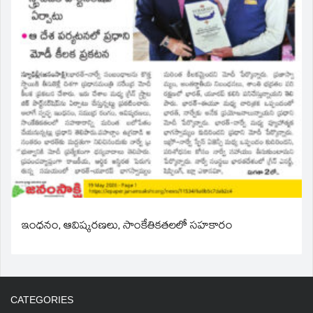
ఇంధనం, ఆవిష్కరణలు, సాంకేతికతలలో సహకారం
CATEGORIES