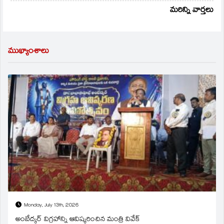
మరిన్ని వార్తలు
ముఖ్యాంశాలు
Monday, July 13th, 2026
అంబేద్కర్ విగ్రహాన్ని ఆవిష్కరించిన మంత్రి వివేక్