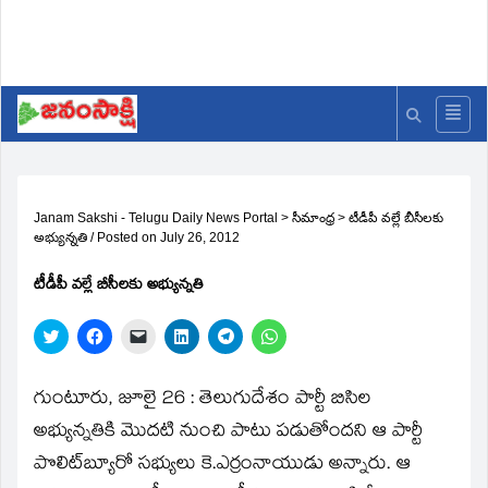
Janam Sakshi - Telugu Daily News Portal
>
సీమాంధ్ర
>
టీడీపీ వల్లే బీసీలకు
అభ్యున్నతి
/
Posted on
July 26, 2012
టీడీపీ వల్లే బీసీలకు అభ్యున్నతి
Click
Click
Click
Click
Click
Click
to
to
to
to
to
to
share
share
email
share
share
share
on
on
a
on
on
on
Twitter
Facebook
link
LinkedIn
Telegram
WhatsApp
గుంటూరు, జూలై 26 : తెలుగుదేశం పార్టీ బిసిల
(Opens
(Opens
to
(Opens
(Opens
(Opens
in
in
a
in
in
in
అభ్యున్నతికి మొదటి నుంచి పాటు పడుతోందని ఆ పార్టీ
new
new
friend
new
new
new
window)
window)
(Opens
window)
window)
window)
పొలిట్‌బ్యూరో సభ్యులు కె.ఎర్రంనాయుడు అన్నారు. ఆ
in
new