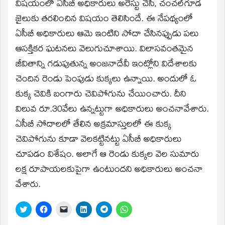
window)
విషయంలో ఏసీబీ అధికారులు అరెస్టు చేసి, చంచల్‌గూడ
జైలుకు తరలించిన విషయం తెలిసిందే. ఈ నేపథ్యంలో
ఏసీబీ అధికారులు ఆమె ఇంటిని సోదా చేసినప్పుడు పలు
ఆసక్తికర ఘటనలు వెలుగుచూశాయి. విలాసవంతమైన
జీవితాన్ని గడుపుతున్న అంజనాదేవీ ఇంట్లోని విదేశాలకు
చెందిన రెండు పెంపుడు కుక్కలు ఉన్నాయి. అందులో ఓ
కుక్క చెవికి బంగారు చెవిపోగును చేయించారు. దీని
విలువ రూ.30వేలు ఉన్నట్టుగా అధికారులు అంచనావేశారు.
ఏసీబీ సోదాలలో తేలిన అక్రమాస్తులలో ఈ కుక్క
చెవిపోగును కూడా వెలకట్టినట్టు ఏసీబీ అధికారులు
చూపడం విశేషం. అలాగే ఆ రెండు కుక్కల వెల సుమారు
లక్ష రూపాయలకుపైగా ఉంటుందని అధికారులు అంచనా
వేశారు.
Click
Click
Click
Click
Click
Click
to
to
to
to
to
to
share
share
email
share
share
share