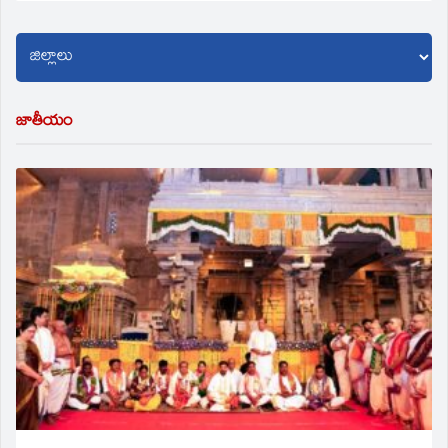
జాతీయం