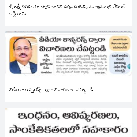
శ్రీ లక్ష్మీ నరసింహ స్వామివారిని దర్శించుకున్న ముఖ్యమంత్రి రేవంత్
రెడ్డి గారు
వీడియో కాన్ఫరెన్స్ ద్వారా విచారణలు చేపట్టండి