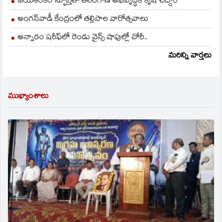
జయశంకర్ స్ఫూర్తితో తెలంగాణ అభివృద్ధికి కృషి చేద్దాం
అంగన్‌వాడీ కేంద్రంలో తల్లిపాల వారోత్సవాలు
అన్నారం షరీఫ్‌లో రెండు వైన్స్ షాపుల్లో చోరీ..
మరిన్ని వార్తలు
ముఖ్యాంశాలు