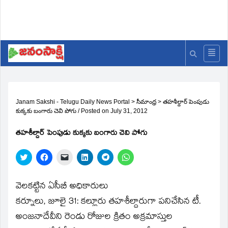
Janam Sakshi - Telugu Daily News Portal
>
సీమాంధ్ర
>
తహశీల్దార్‌ పెంపుడు
కుక్కకు బంగారు చెవి పోగు
/
Posted on
July 31, 2012
తహశీల్దార్‌ పెంపుడు కుక్కకు బంగారు చెవి పోగు
Click
Click
Click
Click
Click
Click
to
to
to
to
to
to
share
share
email
share
share
share
on
on
a
on
on
on
Twitter
Facebook
link
LinkedIn
Telegram
WhatsApp
వెలకట్టిన ఏసీబీ అధికారులు
(Opens
(Opens
to
(Opens
(Opens
(Opens
in
in
a
in
in
in
కర్నూలు, జూలై 31: కల్లూరు తహశీల్దారుగా పనిచేసిన టీ.
new
new
friend
new
new
new
window)
window)
(Opens
window)
window)
window)
అంజనాదేవీని రెండు రోజుల క్రితం అక్రమాస్తుల
in
new