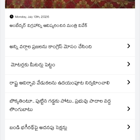
Monday, July 13th, 2026
అంబేద్కర్ విగ్రహాన్ని ఆవిష్కరించిన మంత్రి వివేక్
అన్ని వర్గాల ప్రజలను కాంగ్రెస్ మోసం చేసింది
మోటర్లకు మీటర్లు పెట్టం
రాష్ట్ర ఆవిర్బావ వేడుకలను ఉదయంపూట నిర్వహించాలి
బొక్కతింటూ.. పుట్టిన గడ్డకు పోటు.. ప్రభువు పాదాల వద్ద
లొంగుబాటు
బండి భగీరథ్‌పై అదనపు సెక్షన్లు