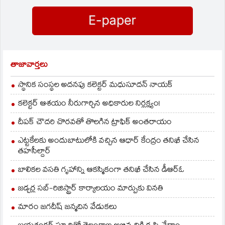
ఆస్తులున్నాయని
ఆరోపణలున్నాయి. సఫీల్
గూడా, ఆర్కేపురం,
లాలాగూడలోని నివాసాలపై
ఏసీబీ అధికారులు…
తాజావార్తలు
స్థానిక సంస్థల అదనపు కలెక్టర్ మధుసూదన్ నాయక్
కలెక్టర్ ఆశయం నీరుగార్చిన అధికారుల నిర్లక్ష్యం!
దీపక్ చౌదరి చొరవతో తొలగిన ట్రాఫిక్‌ అంతరాయం
ఎట్టకేలకు అందుబాటులోకి వచ్చిన ఆధార్ కేంద్రం తనిఖీ చేసిన
తహసీల్దార్
బాలికల వసతి గృహాన్ని ఆకస్మికంగా తనిఖీ చేసిన డీఆర్ఓ
జడ్చర్ల సబ్-రిజిస్ట్రార్ కార్యాలయం మార్పుకు వినతి
మారం జగదీష్ జన్మదిన వేడుకలు