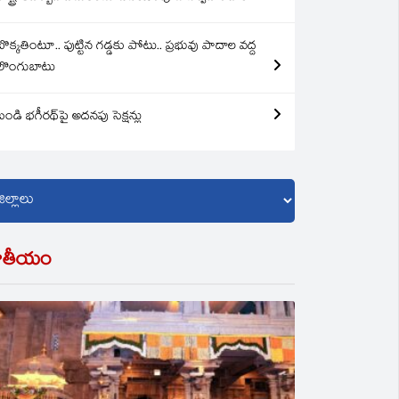
బొక్కతింటూ.. పుట్టిన గడ్డకు పోటు.. ప్రభువు పాదాల వద్ద
లొంగుబాటు
బండి భగీరథ్‌పై అదనపు సెక్షన్లు
ాతీయం