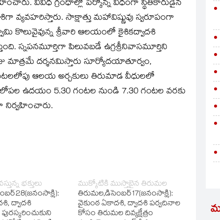
చారు. వివిధ గ్రంధాల్లో పేర్కొన్న విధంగా స్థితికారుడైన
ాదశిగా వ్యవహరిస్తారు. సాక్షాత్తు మహావిష్ణువు స్వరూపంగా
వామి కొలువైవున్న శ్రీవారి ఆలయంలో కైశికద్వాదశి
ుంది. స్నపనమూర్తిగా పిలువబడే ఉగ్రశ్రీనివాసమూర్తిని
 రోజు మాత్రమే దర్శనమిస్తారు సూర్యోదయాతూర్వం,
గంటలలోపు ఆలయ అర్చకులు తిరుమాడ వీధులలో
ం లోపల ఉదయం 5.30 గంటల నుండి 7.30 గంటల వరకు
ా నిర్వహించారు.
స్తున్న భక్తులు
ముక్కోటికి ముస్తాబైన తిరుమల
బర్‌28(జ‌నంసాక్షి):
తిరుమల,డిసెంబర్‌17(జ‌నంసాక్షి):
ి, ద్వాదశి
వైకుంఠ ఏకాదశి, ద్వాదశి పర్వదినాల
మ
 పురస్కరించుకుని
కోసం తిరుమల దివ్యక్షేత్రం