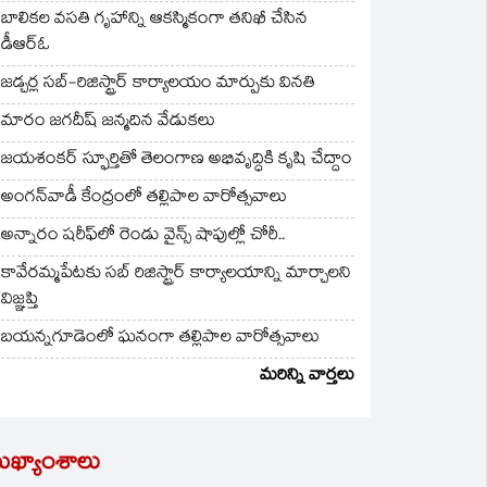
బాలికల వసతి గృహాన్ని ఆకస్మికంగా తనిఖీ చేసిన
డీఆర్ఓ
జడ్చర్ల సబ్-రిజిస్ట్రార్ కార్యాలయం మార్పుకు వినతి
మారం జగదీష్ జన్మదిన వేడుకలు
జయశంకర్ స్ఫూర్తితో తెలంగాణ అభివృద్ధికి కృషి చేద్దాం
అంగన్‌వాడీ కేంద్రంలో తల్లిపాల వారోత్సవాలు
అన్నారం షరీఫ్‌లో రెండు వైన్స్ షాపుల్లో చోరీ..
కావేరమ్మపేటకు సబ్ రిజిస్ట్రార్ కార్యాలయాన్ని మార్చాలని
విజ్ఞప్తి
బయన్నగూడెంలో ఘనంగా తల్లిపాల వారోత్సవాలు
మరిన్ని వార్తలు
ుఖ్యాంశాలు