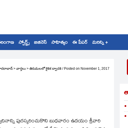
ెలంగాణ
స్పోర్ట్స్
బిజినెస్
సాహిత్యం
ఈ పేపర్
మరిన్ని +
ైదరాబాద్
>
వార్తలు
>
తిరుమలలో కైశిక ద్వాదశి
/
Posted on
November 1, 2017
త
పర్వదినాన్ని పురస్కరించుకొని బుధవారం ఉదయం శ్రీవారి