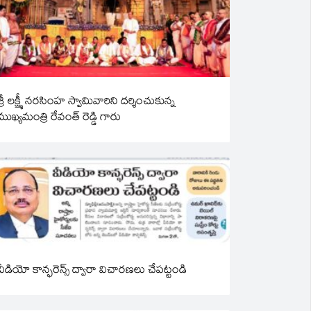
శ్రీ లక్ష్మీ నరసింహ స్వామివారిని దర్శించుకున్న
ముఖ్యమంత్రి రేవంత్ రెడ్డి గారు
వీడియో కాన్ఫరెన్స్ ద్వారా విచారణలు చేపట్టండి