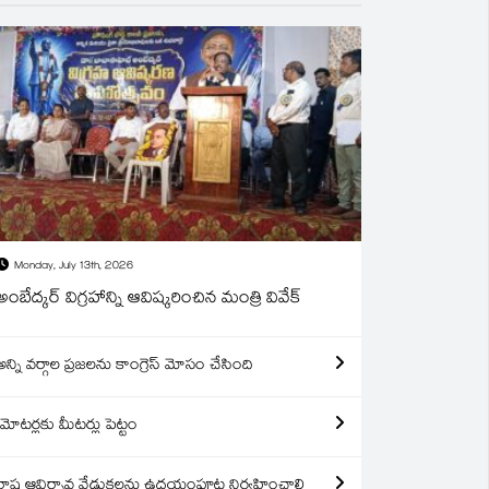
Monday, July 13th, 2026
అంబేద్కర్ విగ్రహాన్ని ఆవిష్కరించిన మంత్రి వివేక్
అన్ని వర్గాల ప్రజలను కాంగ్రెస్ మోసం చేసింది
మోటర్లకు మీటర్లు పెట్టం
రాష్ట్ర ఆవిర్బావ వేడుకలను ఉదయంపూట నిర్వహించాలి