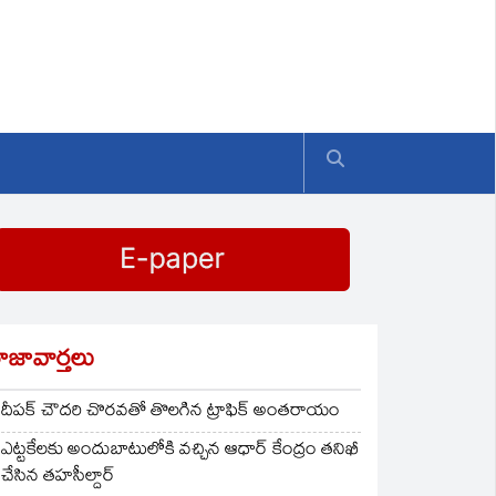
ాజావార్తలు
దీపక్ చౌదరి చొరవతో తొలగిన ట్రాఫిక్‌ అంతరాయం
ఎట్టకేలకు అందుబాటులోకి వచ్చిన ఆధార్ కేంద్రం తనిఖీ
చేసిన తహసీల్దార్