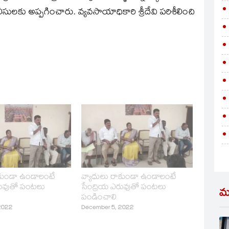
లీసులకు అప్పగించారు. వ్యవసాయాధికారి శ్రీదేవి పరిశీలించి
ాకుండా ఉండాలంటే
వ్యాధులు రాకుండా ఉండాలంటే
రువుతో పంటలు
సేంద్రియ ఎరువుతో పంటలు
మ
పండించాలి
2022
December 5, 2022