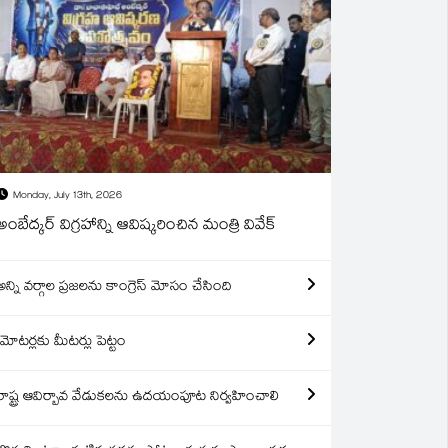
Monday, July 13th, 2026
అంబేద్కర్ విగ్రహాన్ని ఆవిష్కరించిన మంత్రి వివేక్
అన్ని వర్గాల ప్రజలను కాంగ్రెస్ మోసం చేసింది
మోటర్లకు మీటర్లు పెట్టం
రాష్ట్ర ఆవిర్బావ వేడుకలను ఉదయంపూట నిర్వహించాలి