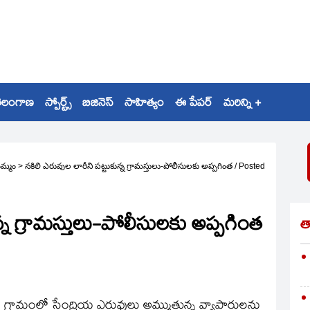
ెలంగాణ
స్పోర్ట్స్
బిజినెస్
సాహిత్యం
ఈ పేపర్
మరిన్ని +
మ్మం
>
నకిలి ఎరువుల లారీని పట్టుకున్న గ్రామస్తులు-పోలీసులకు అప్పగింత
/
Posted
న్న గ్రామస్తులు-పోలీసులకు అప్పగింత
త
్రామంలో సేంద్రియ ఎరువులు అమ్ముతున్న వ్యాపారులను