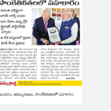
ఇంధనం, ఆవిష్కరణలు, సాంకేతికతలలో సహకారం