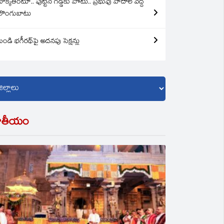
బొక్కతింటూ.. పుట్టిన గడ్డకు పోటు.. ప్రభువు పాదాల వద్ద
లొంగుబాటు
బండి భగీరథ్‌పై అదనపు సెక్షన్లు
ాతీయం