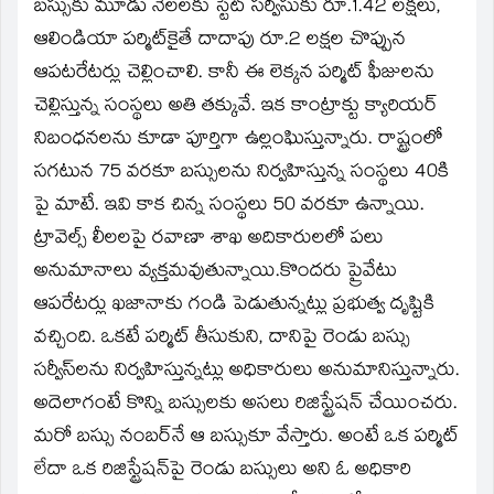
బస్సుకు మూడు నెలలకు స్టేట్‌ సర్వీసుకు రూ.1.42 లక్షలు,
ఆలిండియా పర్మిట్‌కైతే దాదాపు రూ.2 లక్షల చొప్పున
ఆపటరేటర్లు చెల్లించాలి. కానీ ఈ లెక్కన పర్మిట్‌ ఫీజులను
చెల్లిస్తున్న సంస్థలు అతి తక్కువే. ఇక కాంట్రాక్టు క్యారియర్‌
నిబంధనలను కూడా పూర్తిగా ఉల్లంఘిస్తున్నారు. రాష్ట్రంలో
సగటున 75 వరకూ బస్సులను నిర్వహిస్తున్న సంస్థలు 40కి
పై మాటే. ఇవి కాక చిన్న సంస్థలు 50 వరకూ ఉన్నాయి.
ట్రావెల్స్‌ లీలలపై రవాణా శాఖ అదికారులలో పలు
అనుమానాలు వ్యక్తమవుతున్నాయి.కొందరు ప్రైవేటు
ఆపరేటర్లు ఖజానాకు గండి పెడుతున్నట్లు ప్రభుత్వ దృష్టికి
వచ్చింది. ఒకటే పర్మిట్‌ తీసుకుని, దానిపై రెండు బస్సు
సర్వీస్‌లను నిర్వహిస్తున్నట్లు అధికారులు అనుమానిస్తున్నారు.
అదెలాగంటే కొన్ని బస్సులకు అసలు రిజిస్ట్రేషన్‌ చేయించరు.
మరో బస్సు నంబర్‌నే ఆ బస్సుకూ వేస్తారు. అంటే ఒక పర్మిట్‌
లేదా ఒక రిజిస్ట్రేషన్‌పై రెండు బస్సులు అని ఓ అధికారి