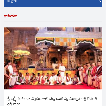
జాతీయం
శ్రీ లక్ష్మీ నరసింహ స్వామివారిని దర్శించుకున్న ముఖ్యమంత్రి రేవంత్
రెడ్డి గారు