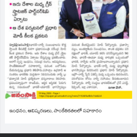
ఇంధనం, ఆవిష్కరణలు, సాంకేతికతలలో సహకారం