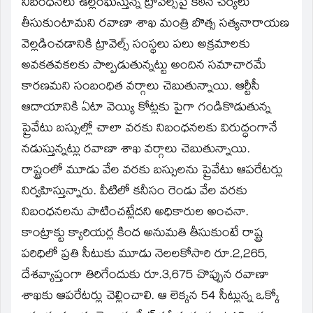
నిబంధనలు ఉల్లంఘిస్తున్న ట్రావెల్స్‌పై కఠిన చర్యలు
తీసుకుంటామని రవాణా శాఖ మంత్రి బొత్స సత్యనారాయణ
వెల్లడించడానికి ట్రావెల్స్‌ సంస్థలు పలు అక్రమాలకు
అవకతవకలకు పాల్పడుతున్నట్టు అందిన సమాచారమే
కారణమని సంబంధిత వర్గాలు చెబుతున్నాయి. ఆర్టీసీ
ఆదాయానికి ఏటా వెయ్యి కోట్లకు పైగా గండికొడుతున్న
ప్రైవేటు బస్సుల్లో చాలా వరకు నిబంధనలకు విరుద్ధంగానే
నడుస్తున్నట్లు రవాణా శాఖ వర్గాలు చెబుతున్నాయి.
రాష్ట్రంలో మూడు వేల వరకు బస్సులను ప్రైవేటు ఆపరేటర్లు
నిర్వహిస్తున్నారు. వీటిలో కనీసం రెండు వేల వరకు
నిబంధనలను పాటించట్లేదని అధికారుల అంచనా.
కాంట్రాక్టు క్యారియర్ల కింద అనుమతి తీసుకుంటే రాష్ట్ర
పరిధిలో ప్రతి సీటుకు మూడు నెలలకోసారి రూ.2,265,
దేశవ్యాప్తంగా తిరిగేందుకు రూ.3,675 చొప్పున రవాణా
శాఖకు ఆపరేటర్లు చెల్లించాలి. ఆ లెక్కన 54 సీట్లున్న ఒక్కో