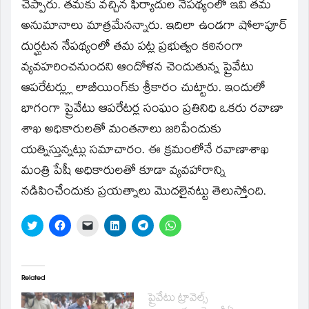
చెప్పారు. తమకు వచ్చిన ఫిర్యాదుల నేపథ్యంలో ఇవి తమ
అనుమానాలు మాత్రమేనన్నారు. ఇదిలా ఉండగా షోలాపూర్‌
దుర్ఘటన నేపథ్యంలో తమ పట్ల ప్రభుత్వం కఠినంగా
వ్యవహరించనుందని ఆందోళన చెందుతున్న ప్రైవేటు
ఆపరేటర్ల్లు లాబీయింగ్‌కు శ్రీకారం చుట్టారు. ఇందులో
భాగంగా ప్రైవేటు ఆపరేటర్ల సంఘం ప్రతినిధి ఒకరు రవాణా
శాఖ అధికారులతో మంతనాలు జరిపేందుకు
యత్నిస్తున్నట్లు సమాచారం. ఈ క్రమంలోనే రవాణాశాఖ
మంత్రి పేషీ అధికారులతో కూడా వ్యవహారాన్ని
నడిపించేందుకు ప్రయత్నాలు మొదలైనట్టు తెలుస్తోంది.
Click
Click
Click
Click
Click
Click
to
to
to
to
to
to
share
share
email
share
share
share
on
on
a
on
on
on
Twitter
Facebook
link
LinkedIn
Telegram
WhatsApp
(Opens
(Opens
to
(Opens
(Opens
(Opens
in
in
a
in
in
in
Related
new
new
friend
new
new
new
window)
window)
(Opens
window)
window)
window)
ప్రైవేటు ట్రావెల్స్‌
in