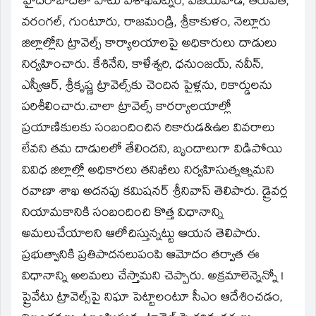
హైదరాబాద్‌తో పాటు విశాఖపట్నం, విజయవాడ, తిరుపతి,
వరంగల్‌, గుంటూరు, రాజమండ్రి, శ్రీకాకుళం, నెల్లూరు
జిల్లాల్లోని ట్రావెల్స్‌ కార్యాలయాలపై అధికారులు దాడులు
నిర్వహించారు. కేశినేని, కాళేశ్వరి, ధనుంజయ్‌, నవీన్‌,
ఎస్వీఆర్‌, శ్రీకృష్ణ ట్రావెల్స్‌కు చెందిన పైళ్లను, రికార్డులను
పరిశీలించారు.చాలా ట్రావెల్స్‌ కారర్యాలయాల్లో
ప్రయాణికులకు సంబందించిన రికారుడ&ఉల వివరాలు
లేవని తమ దాడులలో తేలిందని, బృందాలుగా విడిపోయి
వివిధ జిల్లాల్లో అధికారలు తనిఖీలు నిర్వహిసుత్నఆ్నమని
రవాణా శాఖ అదనపు కమిషనర్‌ శ్రీనివాస్‌ తెలిపారు. డ్రైవర్ల
నియామకానికి సంబందించి కొత్త విధానాన్ని
అమలుచేయాలని ఆలోచిస్తున్నట్టు ఆయన తెలిపారు.
ప్రభుత్వానికి ప్రతిపాదనలుపంపి ఆమోదం తర్వాత ఈ
విధానాన్ని అలమలు చేస్తామని చెప్పారు. అక్రమాలెన్నెన్నో !
ప్రైవేటు ట్రావెల్స్‌పై నిఘా పెట్టాలంటూ సీఎం ఆదేశించడం,