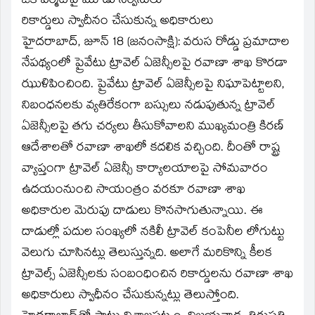
ఒక పర్మిట్‌పై మూడు సర్వీసులు
రికార్డులు స్వాదీనం చేసుకున్న అధికారులు
హైదరాబాద్‌, జూన్‌ 18 (జనంసాక్షి): వరుస రోడ్డు ప్రమాదాల
నేపథ్యంలో ప్రైవేటు ట్రావెల్‌ ఏజెన్సీలపై రవాణా శాఖ కొరడా
ఝుళిపించింది. ప్రైవేటు ట్రావెల్‌ ఏజెన్సీలపై నిఘాపెట్టాలని,
నిబంధనలకు వ్యతిరేకంగా బస్సులు నడుపుతున్న ట్రావెల్‌
ఏజెన్సీలపై తగు చర్యలు తీసుకోవాలని ముఖ్యమంత్రి కిరణ్‌
ఆదేశాలతో రవాణా శాఖలో కదలిక వచ్చింది. దీంతో రాష్ట్ర
వ్యాప్తంగా ట్రావెల్‌ ఏజెన్సీ కార్యాలయాలపై సోమవారం
ఉదయంనుంచి సాయంత్రం వరకూ రవాణా శాఖ
అధికారుల మెరుపు దాడులు కొనసాగుతున్నాయి. ఈ
దాడుల్లో పదుల సంఖ్యలో నకిలీ ట్రావెల్‌ కంపెనీల లోగుట్టు
వెలుగు చూసినట్లు తెలుస్తున్నది. అలాగే మరికొన్ని కీలక
ట్రావెల్స్‌ ఏజెన్సీలకు సంబంధించిన రికార్డులను రవాణా శాఖ
అధికారులు స్వాధీనం చేసుకున్నట్లు తెలుస్తోంది.