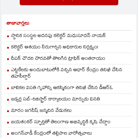
ట్రావెల్స్‌ ఆగడాలకు
హైదరాబాద్‌లో…
అడ్డుకట్టపడనుంది. ఈ
నిర్ణయంతో
బెంబేలెత్తిపోయిన ట్రావెల్‌
తాజావార్తలు
ఏజెన్సీలు బస్సులు
నిలిపివేస్తున్నరు. అయితే
స్థానిక సంస్థల అదనపు కలెక్టర్ మధుసూదన్ నాయక్
దీనికి విరుగుడుగా ఆర్టీసీ
హైదరాబాద్‌ నుంచి విశాఖ,
కలెక్టర్ ఆశయం నీరుగార్చిన అధికారుల నిర్లక్ష్యం!
…
దీపక్ చౌదరి చొరవతో తొలగిన ట్రాఫిక్‌ అంతరాయం
ఎట్టకేలకు అందుబాటులోకి వచ్చిన ఆధార్ కేంద్రం తనిఖీ చేసిన
తహసీల్దార్
బాలికల వసతి గృహాన్ని ఆకస్మికంగా తనిఖీ చేసిన డీఆర్ఓ
జడ్చర్ల సబ్-రిజిస్ట్రార్ కార్యాలయం మార్పుకు వినతి
మారం జగదీష్ జన్మదిన వేడుకలు
జయశంకర్ స్ఫూర్తితో తెలంగాణ అభివృద్ధికి కృషి చేద్దాం
అంగన్‌వాడీ కేంద్రంలో తల్లిపాల వారోత్సవాలు