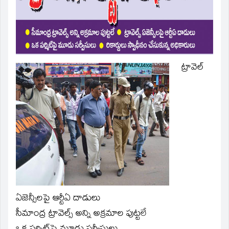
window)
ట్రావెల్‌
ఏజెన్సీలపై ఆర్టీఏ దాడులు
సీమాంద్ర ట్రావెల్స్‌ అన్ని అక్రమాల పుట్టలే