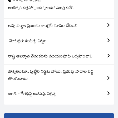
Monday, July 13th, 2026
అంబేద్కర్ విగ్రహాన్ని ఆవిష్కరించిన మంత్రి వివేక్
అన్ని వర్గాల ప్రజలను కాంగ్రెస్ మోసం చేసింది
మోటర్లకు మీటర్లు పెట్టం
రాష్ట్ర ఆవిర్బావ వేడుకలను ఉదయంపూట నిర్వహించాలి
బొక్కతింటూ.. పుట్టిన గడ్డకు పోటు.. ప్రభువు పాదాల వద్ద
లొంగుబాటు
బండి భగీరథ్‌పై అదనపు సెక్షన్లు