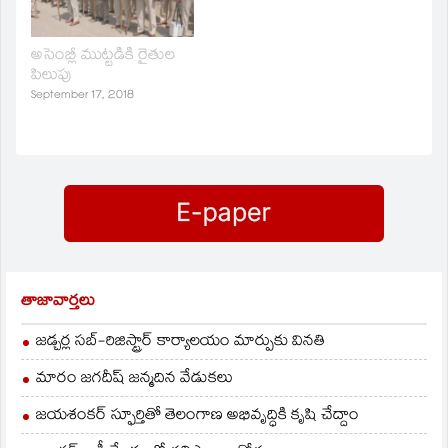
ఫిర్యాదుపై పోలీసులు వచ్చి
అనుమతి లేదంటూ
అడ్డుకుని కెమెరా లాక్కుని
అసెంబ్లీ ముట్టడికి రైతుల
పోలీస్‌ స్టేషన్‌కు
పిలుపు
తరలించారు. దీంతో
September 17, 2018
ఆర్టిస్టులు ధర్నా చేశారు.
తాజావార్తలు
జడ్చర్ల సబ్-రిజిస్ట్రార్ కార్యాలయం మార్పుకు వినతి
మారం జగదీష్ జన్మదిన వేడుకలు
జయశంకర్ స్ఫూర్తితో తెలంగాణ అభివృద్ధికి కృషి చేద్దాం