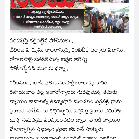
window)
పర్లపల్లిపై కత్తిగట్టిన పోలీసులు ,
జీవించే హక్కును కాలరాస్తున్న కంపినీకే సర్కారు వత్తాసు ,
రోగాలపాలై బతకలేమన్న బిడ్డల అరెస్టు ,
పోలీస్‌స్టేషన్‌ ముందు ధర్నా ,
కరీంనగర్‌, జూన్‌ 28 (జనంసాక్షి): కాలుష్య కారక
రసాయనాల వల్ల అనారోగ్యాలకు గురవుతున్న తమకు
న్యాయం కావాలన్న తిమ్మాపూర్‌ మండలం పర్లపల్లి గ్రామ
ప్రజలపై పోలీసులు కత్తిగట్టారు. పర్లపల్లి ప్రజలు ఎదుర్కొం
టున్న సమస్యను పరిష్కరించడం ద్వారా వారికి న్యాయం
చేకూర్చాల్చిన ప్రభుత్వం ప్రజల జీవించే హక్కును