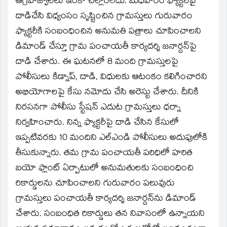
ఆగ్రహాజ్వాలలు ఇంకా చల్లారలేదు. బుధవారం ఫ్యాక్టరీపై
దాడిచేసి విధ్వంసం సృష్టించిన గ్రామస్తులు గురువారం
ఫ్యాక్టరీకి సంబంధించిన అనుమతి పత్రాలు చూపించాలని
డిమాండ్‌ చేస్తూ గ్రామ పంచాయతీ కార్యదర్శి జనార్దన్‌పై
దాడి చేశారు. ఈ ఘటనలో 8 మంది గ్రామస్తులపై
పోలీసులు కిడ్నాప్‌, దాడి, విధులకు ఆటంకం కలిగించారని
అభియోగాలపై కేసు నమోదు చేసి అరెస్టు చేశారు. దీనికి
నిరసనగా పోలీసు స్టేషన్‌ ఎదుట గ్రామస్తులు ధర్నా
నిర్వహించారు. నిన్న ఫ్యాక్టరీపై దాడి చేసిన కేసులో
ఇప్పటివరకు 10 మందిని ఎల్‌ఎండి పోలీసులు అదుపులోకి
తీసుకున్నారు. తమ గ్రామ పంచాయతీ పరిధిలో హరిత
బయో ఫ్లాంట్‌ ఏర్పాటులో అనుమతులకు సంబంధించి
రికార్డులను చూపించాలని గురువారం పలువురు
గ్రామస్తులు పంచాయతీ కార్యదర్శి జనార్దన్‌ను డిమాండ్‌
చేశారు. సంబంధిత రికార్డులు తన నివాసంలో ఉన్నాయని