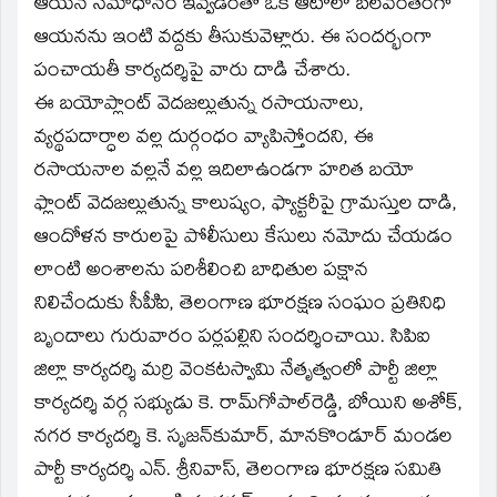
ఆయన సమాధానం ఇవ్వడంతో ఒక ఆటోలో బలవంతంగా
ఆయనను ఇంటి వద్దకు తీసుకువెళ్లారు. ఈ సందర్భంగా
పంచాయతీ కార్యదర్శిపై వారు దాడి చేశారు.
ఈ బయోప్లాంట్‌ వెదజల్లుతున్న రసాయనాలు,
వ్యర్థపదార్ధాల వల్ల దుర్గంధం వ్యాపిస్తోందని, ఈ
రసాయనాల వల్లనే వల్ల ఇదిలాఉండగా హరిత బయో
ఫ్లాంట్‌ వెదజల్లుతున్న కాలుష్యం, ఫ్యాక్టరీపై గ్రామస్తుల దాడి,
ఆందోళన కారులపై పోలీసులు కేసులు నమోదు చేయడం
లాంటి అంశాలను పరిశీలించి బాధితుల పక్షాన
నిలిచేందుకు సీపీిఐ, తెలంగాణ భూరక్షణ సంఘం ప్రతినిధి
బృందాలు గురువారం పర్లపల్లిని సందర్శించాయి. సిపిఐ
జిల్లా కార్యదర్శి మర్రి వెంకటస్వామి నేతృత్వంలో పార్టీ జిల్లా
కార్యదర్శి వర్గ సభ్యుడు కె. రామ్‌గోపాల్‌రెడ్డి, బోయిని అశోక్‌,
నగర కార్యదర్శి కె. సృజన్‌కుమార్‌, మానకొండూర్‌ మండల
పార్టీ కార్యదర్శి ఎన్‌. శ్రీనివాస్‌, తెలంగాణ భూరక్షణ సమితి