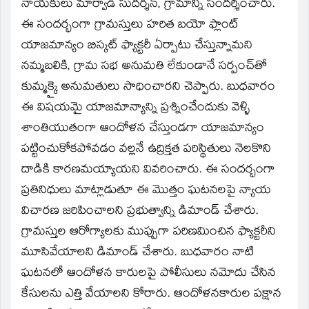
నాయకులు మార్వాడి సుదర్శన్‌, గ్రామాన్ని సందర్శించారు.
ఈ సందర్భంగా గ్రామస్తులు హరిత బయో ఫ్లాంట్‌
యాజమాన్యం బిస్కట్‌ ఫ్యాక్టరీ ఏర్పాటు చేస్తున్నామని
నమ్మబలికి, గ్రామ సభ అనుమతి లేకుండానే సర్పంచ్‌తో
కుమ్మక్కై అనుమతులు సాధించారని చెప్పారు. బుధవారం
ఈ విషయమై యాజమాన్యాన్ని ప్రశ్నించేందుకు వెళ్ళి
శాంతియుతంగా ఆందోళన చేస్తుండగా యాజమాన్యం
పట్టించుకోకపోవడం వల్లనే ఉద్రిక్తత పరిస్థితులు నెలకొని
దాడికి కారణమయ్యాయని వివరించారు. ఈ సందర్భంగా
ప్రతినిధులు మాట్లాడుతూ ఈ మొత్తం ఘటనలపై న్యాయ
విచారణ జరిపించాలని ప్రభుత్వాన్ని డిమాండ్‌ చేశారు.
గ్రామస్తుల ఆరోగ్యాలకు ముప్పుగా పరిణమించిన ఫ్యాక్టరీని
మూసివేయాలని డిమాండ్‌ చేశారు. బుధవారం నాటి
ఘటనలో ఆందోళన కారులపై పోలీసులు నమోదు చేసిన
కేసులను ఎత్తి వేయాలని కోరారు. ఆందోళనకారుల పక్షాన