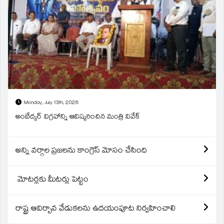
Monday, July 13th, 2026
అంబేద్కర్ విగ్రహాన్ని ఆవిష్కరించిన మంత్రి వివేక్
అన్ని వర్గాల ప్రజలను కాంగ్రెస్ మోసం చేసింది
మోటర్లకు మీటర్లు పెట్టం
రాష్ట్ర ఆవిర్బావ వేడుకలను ఉదయంపూట నిర్వహించాలి