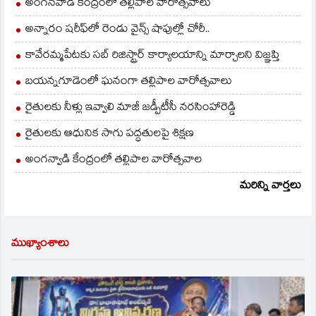
అంగన్‌వాడీ కేంద్రంలో తల్లిపాల వారోత్సవాలు
అన్నారం షరీఫ్‌లో రెండు వైన్స్ షాపుల్లో చోరీ..
కావేరమ్మపేటకు సబ్ రిజిస్ట్రార్ కార్యాలయాన్ని మార్చాలని విజ్ఞప్తి
బయన్నగూడెంలో ఘనంగా తల్లిపాల వారోత్సవాలు
రైతులకు నీళ్లు ఇవ్వాలి మాజీ జడ్పీటీసీ నరసింహారెడ్డి
రైతులకు ఆధునిక సాగు పద్ధతులపై శిక్షణ
అంగన్వాడి కేంద్రంలో తల్లిపాల వారోత్సవాల
మరిన్ని వార్తలు
ముఖ్యాంశాలు