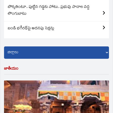
బొక్కతింటూ.. పుట్టిన గడ్డకు పోటు.. ప్రభువు పాదాల వద్ద
లొంగుబాటు
బండి భగీరథ్‌పై అదనపు సెక్షన్లు
జాతీయం