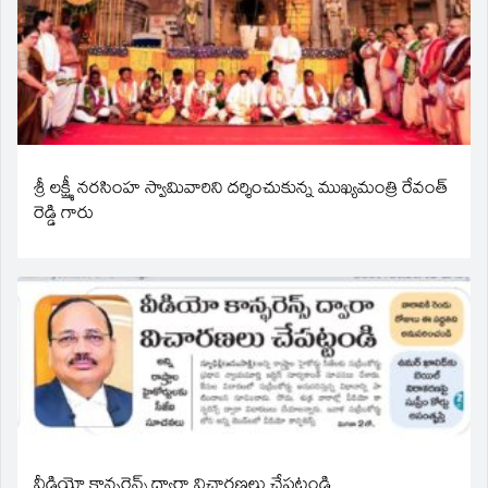
శ్రీ లక్ష్మీ నరసింహ స్వామివారిని దర్శించుకున్న ముఖ్యమంత్రి రేవంత్
రెడ్డి గారు
వీడియో కాన్ఫరెన్స్ ద్వారా విచారణలు చేపట్టండి