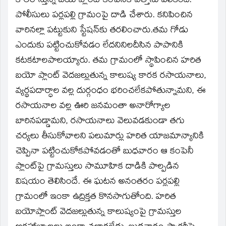
కాలరాస్తున్న బయోప్లాంట్‌ కంపెనీకే వత్తాసు పలికింది.
పోలీసులు పర్లపల్లి గ్రామంపై దాడి చేశారు. కనిపించిన
వారినల్లా పట్టుకుని స్టేషన్‌కు తరలించారు.తమ గోడు
ఎందుకు పట్టించుకోవడం లేదనినిలదీసిన పాపానికి
కటకటాలపాలయ్యారు. తమ గ్రామంలో స్థాపించిన హరిత
బయో ప్లాంట్‌ వెదజల్లుతున్న కాలుష్య కారక రసాయనాలు,
వ్యర్థపదార్ధాల వల్ల దుర్గంధం భరించలేకపోతున్నామని, ఈ
రసాయనాల వల్ల ఊరి జనమంతా అనారోగ్యాల
బారినపడ్డామని, రసాయనాలు వెలువడకుండా తగు
చర్యలు తీసుకోవాలని పలుమార్లు హరిత యాజమాన్యానికి
చెప్పినా పట్టించుకోకపోవడంతో బుధవారం ఆ కంపెనీ
ప్లాంట్‌పై గ్రామస్తులు సామూహిక దాడికి పాల్పడిన
విషయం తెలిసిందే. ఈ ఘటన అనంతరం పర్లపల్లి
గ్రామంలో ఇంకా ఉద్రిక్తత కొనసాగుతోంది. హరిత
బయోప్లాంట్‌ వెదజల్లుతున్న కాలుష్యంపై గ్రామస్తుల