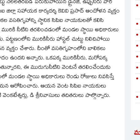
ు నెలలతరబడి పేరుకుపోయిన డ్రైనేజీ, ఉప్పునీరు వారి
జిల్లా సహాయక కార్యదర్శి కెవివి ప్రసాద్‌ ఆందోళన వ్యక్తం
కల వసతిగృహాన్ని స్థానిక సిపిఐ నాయకులతో కలిసి
ైనేజీ మురికి నీటిని తరలించడంలో మండల స్థాయి అధికారులు
్టణంలోని మురికినీరు హాస్టల్‌ చుట్టు నిలిచిపోయి
క్తం చేశారు. దీంతో వసతిగృహంలోని బాలికలు
మాదం ఉందని అన్నారు. ఒకపక్క మురికినీరు, మరోపక్క
ున్నారని, ఈ మురుగునీటిని వెంటనే తరలించేందుకు
లో మండల స్థాయి అధికారులు రెండు రోజులు నివసిస్తే
యని ఆయన ఆరోపించారు. ఆయన వెంట సిపిఐ నాయకులు
ి వెంకటేశ్వర్లు, డి శ్రీనివాసులు తదితరులు పాల్గొన్నారు.
మ