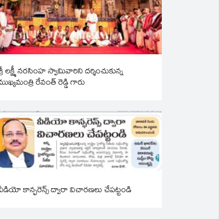
శ్రీ లక్ష్మీ నరసింహ స్వామివారిని దర్శించుకున్న
ముఖ్యమంత్రి రేవంత్ రెడ్డి గారు
వీడియో కాన్ఫరెన్స్ ద్వారా విచారణలు చేపట్టండి