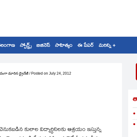
ెలంగాణ
స్పోర్ట్స్
బిజినెస్
సాహిత్యం
ఈ పేపర్
మరిన్ని +
దంగా మారిన డ్రైనేజీ
/
Posted on
July 24, 2012
త
 వెనుకబడిన కులాల విద్యార్ధినిలకు ఆశ్రయం ఇస్తున్న