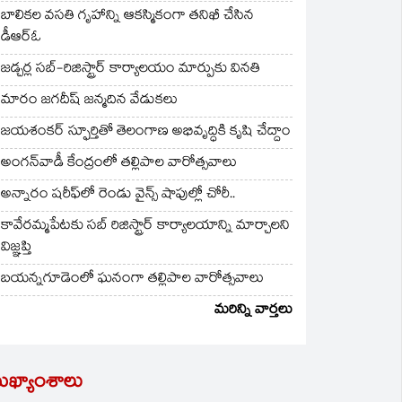
బాలికల వసతి గృహాన్ని ఆకస్మికంగా తనిఖీ చేసిన
డీఆర్ఓ
జడ్చర్ల సబ్-రిజిస్ట్రార్ కార్యాలయం మార్పుకు వినతి
మారం జగదీష్ జన్మదిన వేడుకలు
జయశంకర్ స్ఫూర్తితో తెలంగాణ అభివృద్ధికి కృషి చేద్దాం
అంగన్‌వాడీ కేంద్రంలో తల్లిపాల వారోత్సవాలు
అన్నారం షరీఫ్‌లో రెండు వైన్స్ షాపుల్లో చోరీ..
కావేరమ్మపేటకు సబ్ రిజిస్ట్రార్ కార్యాలయాన్ని మార్చాలని
విజ్ఞప్తి
బయన్నగూడెంలో ఘనంగా తల్లిపాల వారోత్సవాలు
మరిన్ని వార్తలు
ుఖ్యాంశాలు