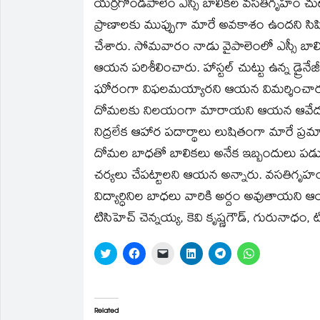
యర్రగొండపాలెం ఎస్సీ బాలికల వసతిగృహం చుట్ట
new
new
friend
new
new
new
window)
window)
(Opens
window)
window)
window)
in
ప్రాణాలకు ముప్పుగా మారే అవకాశం ఉందని సిపిఐ 
new
window)
చేశారు. సోమవారం నాడు వైపాలెంలో ఎస్సీ బాలి
ఆయన పరిశీలించారు. హాస్టల్‌ చుట్టు ఉన్న డ్ర
ఘోరంగా విఫలమయ్యారని ఆయన విమర్శించారు. పట
దోమలకు నిలయంగా మారాయని ఆయన ఆవేదన వ్య
నిద్రలేక ఆహార పదార్థాలు లుషితంగా మారే ప్ర
దోమల బాధతో బాలికలు అనేక ఇబ్బందులు పడుత
చర్యలు చేపట్టాలని ఆయన అన్నారు. వసతిగృహం
విద్యార్ధినిల బాధలు వారికి అర్దం అవుతా
టిసిహెచ్‌ చెన్నయ్య, కెవి కృష్ణగౌడ్‌, గురునాధం, ట
Click
Click
Click
Click
Click
Click
to
to
to
to
to
to
share
share
email
share
share
share
on
on
a
on
on
on
Twitter
Facebook
link
LinkedIn
Telegram
WhatsApp
(Opens
(Opens
to
(Opens
(Opens
(Opens
in
in
a
in
in
in
Related
new
new
friend
new
new
new