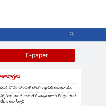
ాజావార్తలు
దీపక్ చౌదరి చొరవతో తొలగిన ట్రాఫిక్‌ అంతరాయం
ఎట్టకేలకు అందుబాటులోకి వచ్చిన ఆధార్ కేంద్రం తనిఖీ
చేసిన తహసీల్దార్