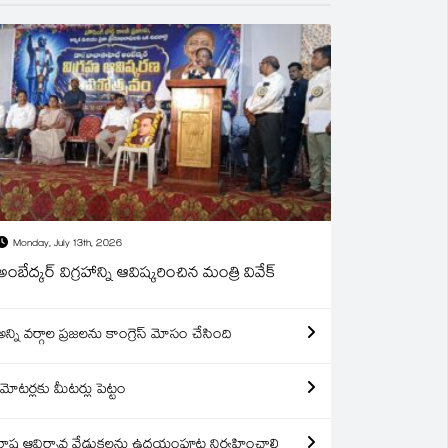
Monday, July 13th, 2026
అంబేద్కర్ విగ్రహాన్ని ఆవిష్కరించిన మంత్రి వివేక్
అన్ని వర్గాల ప్రజలను కాంగ్రెస్ మోసం చేసింది
మోటర్లకు మీటర్లు పెట్టం
రాష్ట్ర ఆవిర్బావ వేడుకలను ఉదయంపూట నిర్వహించాలి