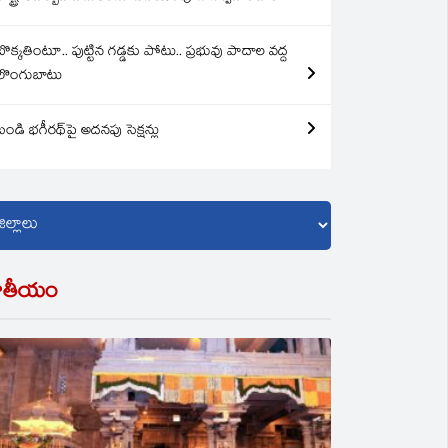
బొక్కతింటూ.. పుట్టిన గడ్డకు పోటు.. ప్రభువు పాదాల వద్ద
లొంగుబాటు
బండి భగీరథ్‌పై అదనపు సెక్షన్లు
ాతీయం