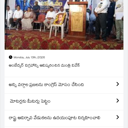
Monday, July 13th, 2026
అంబేద్కర్ విగ్రహాన్ని ఆవిష్కరించిన మంత్రి వివేక్
అన్ని వర్గాల ప్రజలను కాంగ్రెస్ మోసం చేసింది
మోటర్లకు మీటర్లు పెట్టం
రాష్ట్ర ఆవిర్బావ వేడుకలను ఉదయంపూట నిర్వహించాలి