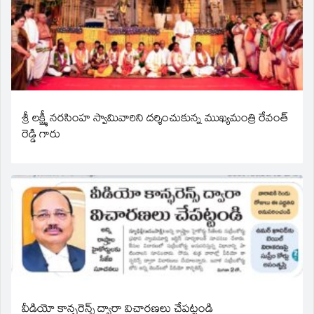
శ్రీ లక్ష్మీ నరసింహ స్వామివారిని దర్శించుకున్న ముఖ్యమంత్రి రేవంత్
రెడ్డి గారు
వీడియో కాన్ఫరెన్స్ ద్వారా విచారణలు చేపట్టండి