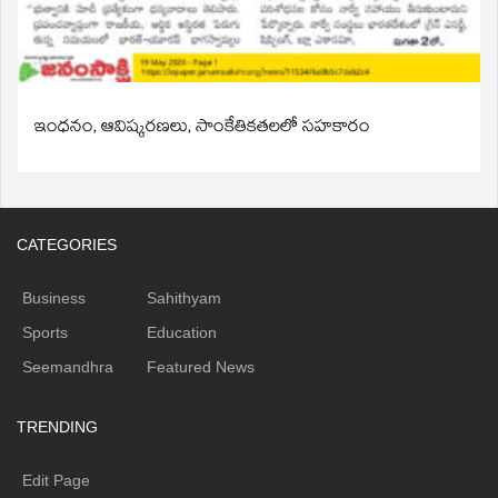
ఇంధనం, ఆవిష్కరణలు, సాంకేతికతలలో సహకారం
CATEGORIES
Business
Sahithyam
Sports
Education
Seemandhra
Featured News
TRENDING
Edit Page