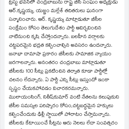
window)
ట్రస్టు భవన్‌లో చంద్రబాబును రాష్ట్ర బీసీ సంఘం అధ్యక్షుడు
ఆర్‌.కృష్ణయ్య, యజ్ఞం మల్లేశ్‌ తదితరులు ఘనంగా
సన్మానించారు. ఆర్‌. కృష్ణయ్య మాట్లాడుతూ బీసీల
సంక్షేమం కోసం తెలుగుదేశం పార్టీ ఆవిర్భవించిన
నాటినుంచి కృషి చేస్తోందన్నారు. బలహీన వర్గాలకు
చట్టపరమైన భద్రత కల్పించాల్సిన అవసరం ఉందన్నారు.
జనాభా దామాషా ప్రకారం బీసీలకు సామాజిక న్యాయం
జరగాలన్నారు. అనంతరం చంద్రబాబు మాట్లాడుతూ
బీసీలకు 100 సీట్లు ప్రకటించిన తర్వాత కూడా పార్టీల్లో
చలనం లేదన్నారు. ఏ పార్టీ ఎన్ని సీట్లు ఇస్తుందో ఇంకా
స్పష్టం చేయకపోవడం విచారకరమన్నారు.
ములాయంసింగ్‌, నితీష్‌కుమార్‌ వంటి నేతలను కలుపుకుని
బీసీల సమస్యల పరిష్కారం కోసం,చట్టబద్ధమైన హక్కులు
కల్పించేందుకు ఢిల్లీ స్థాయిలో పోరాటం చేస్తామన్నారు.
బీసీలకు కేటాయించే సీట్లను ఆరు నెలలు లేదా సంవత్సరం