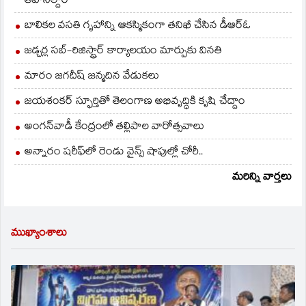
తహసీల్దార్
బాలికల వసతి గృహాన్ని ఆకస్మికంగా తనిఖీ చేసిన డీఆర్ఓ
జడ్చర్ల సబ్-రిజిస్ట్రార్ కార్యాలయం మార్పుకు వినతి
మారం జగదీష్ జన్మదిన వేడుకలు
జయశంకర్ స్ఫూర్తితో తెలంగాణ అభివృద్ధికి కృషి చేద్దాం
అంగన్‌వాడీ కేంద్రంలో తల్లిపాల వారోత్సవాలు
అన్నారం షరీఫ్‌లో రెండు వైన్స్ షాపుల్లో చోరీ..
మరిన్ని వార్తలు
ముఖ్యాంశాలు