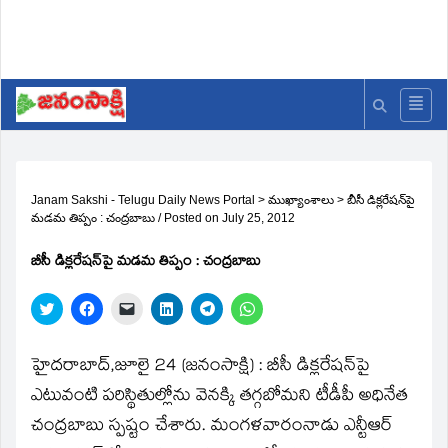
Janam Sakshi - Telugu Daily News Portal
>
ముఖ్యాంశాలు
>
బీసీ డిక్లరేషన్‌పై
మడమ తిప్పం : చంద్రబాబు
/
Posted on
July 25, 2012
బీసీ డిక్లరేషన్‌పై మడమ తిప్పం : చంద్రబాబు
Click
Click
Click
Click
Click
Click
to
to
to
to
to
to
share
share
email
share
share
share
on
on
a
on
on
on
Twitter
Facebook
link
LinkedIn
Telegram
WhatsApp
హైదరాబాద్‌,జూలై 24 (జనంసాక్షి) : బీసీ డిక్లరేషన్‌పై
(Opens
(Opens
to
(Opens
(Opens
(Opens
in
in
a
in
in
in
ఎటువంటి పరిస్థితుల్లోను వెనక్కి తగ్గబోమని టీడీపీ అధినేత
new
new
friend
new
new
new
window)
window)
(Opens
window)
window)
window)
చంద్రబాబు స్పష్టం చేశారు. మంగళవారంనాడు ఎన్టీఆర్‌
in
new