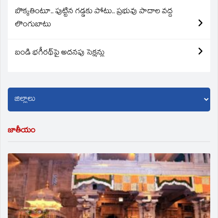
బొక్కతింటూ.. పుట్టిన గడ్డకు పోటు.. ప్రభువు పాదాల వద్ద
లొంగుబాటు
బండి భగీరథ్‌పై అదనపు సెక్షన్లు
జాతీయం