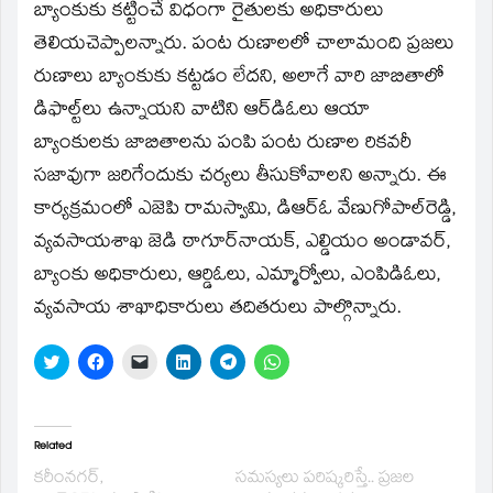
బ్యాంకుకు కట్టించే విధంగా రైతులకు అధికారులు
తెలియచెప్పాలన్నారు. పంట రుణాలలో చాలామంది ప్రజలు
రుణాలు బ్యాంకుకు కట్టడం లేదని, అలాగే వారి జాబితాలో
డిఫాల్ట్‌లు ఉన్నాయని వాటిని ఆర్‌డిఓలు ఆయా
బ్యాంకులకు జాబితాలను పంపి పంట రుణాల రికవరీ
సజావుగా జరిగేందుకు చర్యలు తీసుకోవాలని అన్నారు. ఈ
కార్యక్రమంలో ఎజెపి రామస్వామి, డిఆర్‌ఓ వేణుగోపాల్‌రెడ్డి,
వ్యవసాయశాఖ జెడి ఠాగూర్‌నాయక్‌, ఎల్డియం అండావర్‌,
బ్యాంకు అధికారులు, ఆర్డిఓలు, ఎమ్మార్వోలు, ఎంపిడిఓలు,
వ్యవసాయ శాఖాధికారులు తదితరులు పాల్గొన్నారు.
Click
Click
Click
Click
Click
Click
to
to
to
to
to
to
share
share
email
share
share
share
on
on
a
on
on
on
Twitter
Facebook
link
LinkedIn
Telegram
WhatsApp
(Opens
(Opens
to
(Opens
(Opens
(Opens
in
in
a
in
in
in
Related
new
new
friend
new
new
new
window)
window)
(Opens
window)
window)
window)
కరీంనగర్‌,
సమస్యలు పరిష్కరిస్తే.. ప్రజల
in