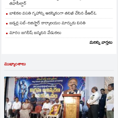
తహసీల్దార్
బాలికల వసతి గృహాన్ని ఆకస్మికంగా తనిఖీ చేసిన డీఆర్ఓ
జడ్చర్ల సబ్-రిజిస్ట్రార్ కార్యాలయం మార్పుకు వినతి
మారం జగదీష్ జన్మదిన వేడుకలు
మరిన్ని వార్తలు
ముఖ్యాంశాలు