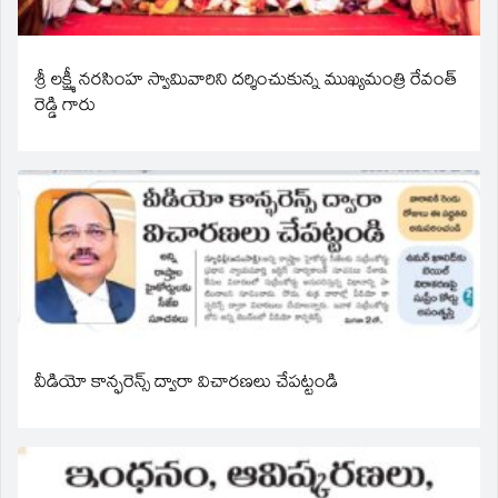
శ్రీ లక్ష్మీ నరసింహ స్వామివారిని దర్శించుకున్న ముఖ్యమంత్రి రేవంత్
రెడ్డి గారు
వీడియో కాన్ఫరెన్స్ ద్వారా విచారణలు చేపట్టండి