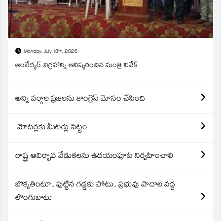
Monday, July 13th, 2026
అంబేద్కర్ విగ్రహాన్ని ఆవిష్కరించిన మంత్రి వివేక్
అన్ని వర్గాల ప్రజలను కాంగ్రెస్ మోసం చేసింది
మోటర్లకు మీటర్లు పెట్టం
రాష్ట్ర ఆవిర్బావ వేడుకలను ఉదయంపూట నిర్వహించాలి
బొక్కతింటూ.. పుట్టిన గడ్డకు పోటు.. ప్రభువు పాదాల వద్ద
లొంగుబాటు