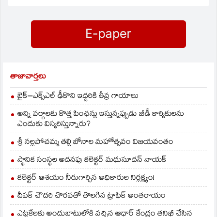
బుధవారంనాడు స్థానిక
సాధారణ విస్తీర్ణంలో వరి
ప్రతీ గ్రామంలోని సమస్యలపై
తెలంగాణ భవన్‌లో జరిగిన
నాట్లు వేస్తారని అంచనకాగా
అవగాహన…
మెదక్‌ రెవెన్యూ డివిజనల్‌
ఇప్పటి…
అధికారుల సమీక్ష
సమావేశంలో ఆయన
మాట్లాడారు. ప్రభుత్వ
పథకాలు పేద ప్రజలందరికి
చేరే విధంగా అధికారులు
తాజావార్తలు
కృషి చేయాలని మెదక్‌ జిల్లా
కలెక్టర్‌ దినకర్‌బాబు
బైక్‌–ఎక్స్‌ఎల్‌ ఢీకొని ఇద్దరికి తీవ్ర గాయాలు
రెవెన్యూ డివిజినల్‌ స్థాయి
అధికారులను
అన్ని వర్గాలకు కొత్త పింఛన్లు ఇస్తున్నప్పుడు బీడీ కార్మికులను
ఆదేశించారు.ఈ
ఎందుకు విస్మరిస్తున్నారు?
సందర్బంగా ఆయన
మాట్లాడుతూ పంట…
శ్రీ నల్లపోచమ్మ తల్లి బోనాల మహోత్సవం విజయవంతం
స్థానిక సంస్థల అదనపు కలెక్టర్ మధుసూదన్ నాయక్
కలెక్టర్ ఆశయం నీరుగార్చిన అధికారుల నిర్లక్ష్యం!
దీపక్ చౌదరి చొరవతో తొలగిన ట్రాఫిక్‌ అంతరాయం
ఎట్టకేలకు అందుబాటులోకి వచ్చిన ఆధార్ కేంద్రం తనిఖీ చేసిన