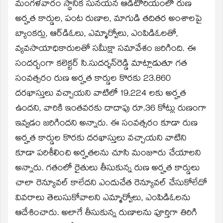
window)
మంగళవారం స్థానిక సునయన ఆడిటోరియంలో రుణ
అర్హత కార్డుల, పంట రుణాల, మాగుడి తదితర అంశాలపై
బ్యాంకర్లు, ఆర్‌డిఓలు, ఎమ్మార్వోలు, ఎంపిడిఓలతో,
వ్యవసాయాధికారులతో సమీక్షా సమావేశం జరిగింది. ఈ
సందర్భంగా కలెక్టర్‌ సి.సుదర్శన్‌రెడ్డి మాట్లాడుతూ గత
సంవత్సరం రుణ అర్హత కార్డుల కొరకు 23.860
దరఖాస్తులు వచ్చాయని వాటిలో 19.224 లకు అర్హత
ఉందని, వారికి ఇంతవరకు దాదాపు రూ.36 కోట్లు రుణంగా
ఇవ్వడం జరిగిందని అన్నారు. ఈ సంవత్సరం కూడా రుణ
అర్హత కార్డుల కొరకు దరఖాస్తులు వచ్చాయని వాటిని
కూడా పరిశీలించి అర్హతలను చూసి మంజూరు చేయాలని
అన్నారు. గతంలో రైతులు తీసుకున్న రుణ అర్హత కార్డులు
చాలా రెన్యూవల్‌ కాలేదని ఎందుచేత రెన్యూవల్‌ చేసుకోలేదో
వివరాలు తెలుసుకోవాలని ఎమ్మార్వోలు, ఎంపిడిఓలను
ఆదేశించారు. అలాగే తీసుకున్న రుణాలను పూర్తిగా తిరిగి