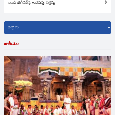
బండి భగీరథ్‌పై అదనపు సెక్షన్లు
జాతీయం