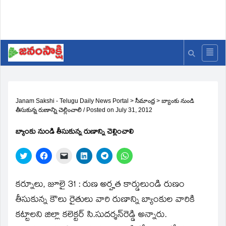
Janam Sakshi - Telugu Daily News Portal
>
సీమాంధ్ర
>
బ్యాంకు నుండి
తీసుకున్న రుణాన్ని చెల్లించాలి
/
Posted on
July 31, 2012
బ్యాంకు నుండి తీసుకున్న రుణాన్ని చెల్లించాలి
Click
Click
Click
Click
Click
Click
to
to
to
to
to
to
share
share
email
share
share
share
on
on
a
on
on
on
Twitter
Facebook
link
LinkedIn
Telegram
WhatsApp
కర్నూలు, జూలై 31 : రుణ అర్హత కార్డులుండి రుణం
(Opens
(Opens
to
(Opens
(Opens
(Opens
in
in
a
in
in
in
తీసుకున్న కౌలు రైతులు వారి రుణాన్ని బ్యాంకుల వారికి
new
new
friend
new
new
new
window)
window)
(Opens
window)
window)
window)
కట్టాలని జిల్లా కలెక్టర్‌ సి.సుదర్శన్‌రెడ్డి అన్నారు.
in
new