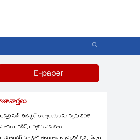
ాజావార్తలు
జడ్చర్ల సబ్-రిజిస్ట్రార్ కార్యాలయం మార్పుకు వినతి
మారం జగదీష్ జన్మదిన వేడుకలు
జయశంకర్ స్ఫూర్తితో తెలంగాణ అభివృద్ధికి కృషి చేద్దాం