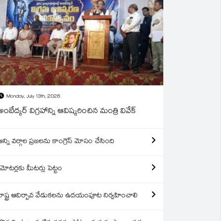
Monday, July 13th, 2026
అంబేద్కర్ విగ్రహాన్ని ఆవిష్కరించిన మంత్రి వివేక్
అన్ని వర్గాల ప్రజలను కాంగ్రెస్ మోసం చేసింది
మోటర్లకు మీటర్లు పెట్టం
రాష్ట్ర ఆవిర్బావ వేడుకలను ఉదయంపూట నిర్వహించాలి