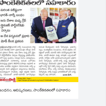
ఇంధనం, ఆవిష్కరణలు, సాంకేతికతలలో సహకారం