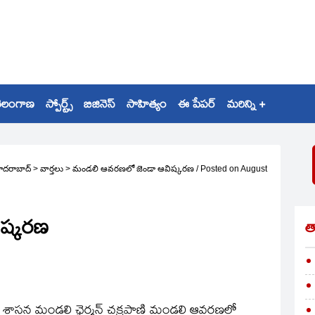
ెలంగాణ
స్పోర్ట్స్
బిజినెస్
సాహిత్యం
ఈ పేపర్
మరిన్ని +
ైదరాబాద్
>
వార్తలు
>
మండలి ఆవరణలో జెండా ఆవిష్కరణ
/
Posted on
August
ష్కరణ
త
గా శాసన మండలి ఛైర్మన్‌ చక్రపాణి మండలి ఆవరణలో