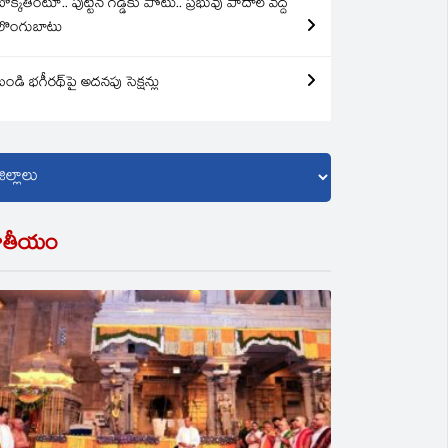
బొక్కతింటూ.. పుట్టిన గడ్డకు పోటు.. ప్రభువు పాదాల వద్ద
లొంగుబాటు
బండి భగీరథ్‌పై అదనపు సెక్షన్లు
ాతీయం