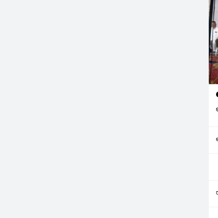
వర్నర్‌ తేనేటి…