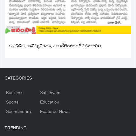
ఇంధనం, ఆవిష్కరణలు, సాంకేతికతలలో సహకారం
CATEGORIES
Business
Sahithyam
Sports
Education
Seemandhra
Featured News
TRENDING