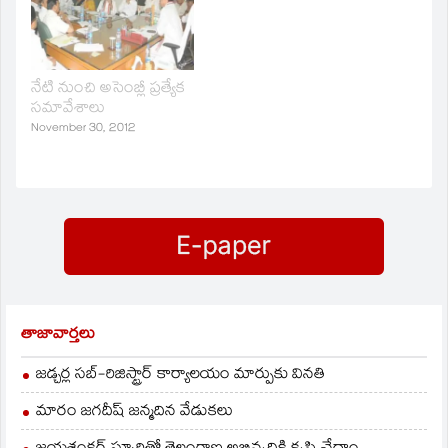
మాట్లాడారు. ఎస్సీ,ఎస్టీ
సబ్‌ప్లాన్‌ పై 23,24 తేదీల్లో
అఖిలపక్ష భేటీ
నిర్వహిస్తామని తెలిపారు.
సబ్‌ప్లాన్‌ నిధుల సక్రమ
నేటి నుంచి అసెంబ్లీ ప్రత్యేక
అమలు పై ఈ నెల 30 లోగా
సమావేశాలు
ప్రభుత్వానికి నివేదిక
November 30, 2012
అందజేస్తామని చెప్పారు.
సబ్‌ప్లాన్‌ నిధులకు
చట్టబద్దత కల్పించాలని
కమిటీ అభిప్రాయపడిందని
పేర్కొన్నారు.
ఎస్సీ,ఎస్టీనిధుల…
తాజావార్తలు
జడ్చర్ల సబ్-రిజిస్ట్రార్ కార్యాలయం మార్పుకు వినతి
మారం జగదీష్ జన్మదిన వేడుకలు