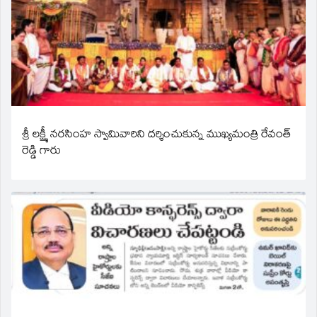
శ్రీ లక్ష్మీ నరసింహ స్వామివారిని దర్శించుకున్న ముఖ్యమంత్రి రేవంత్
రెడ్డి గారు