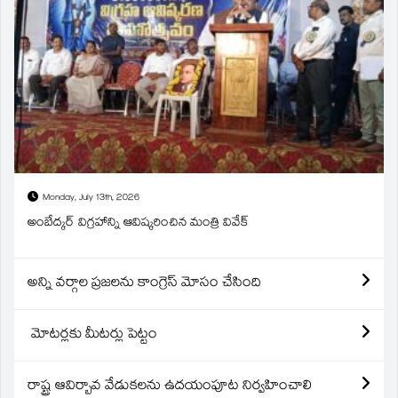
Monday, July 13th, 2026
అంబేద్కర్ విగ్రహాన్ని ఆవిష్కరించిన మంత్రి వివేక్
అన్ని వర్గాల ప్రజలను కాంగ్రెస్ మోసం చేసింది
మోటర్లకు మీటర్లు పెట్టం
రాష్ట్ర ఆవిర్బావ వేడుకలను ఉదయంపూట నిర్వహించాలి