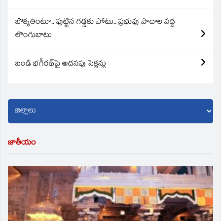
బొక్కతింటూ.. పుట్టిన గడ్డకు పోటు.. ప్రభువు పాదాల వద్ద
లొంగుబాటు
బండి భగీరథ్‌పై అదనపు సెక్షన్లు
జాతీయం