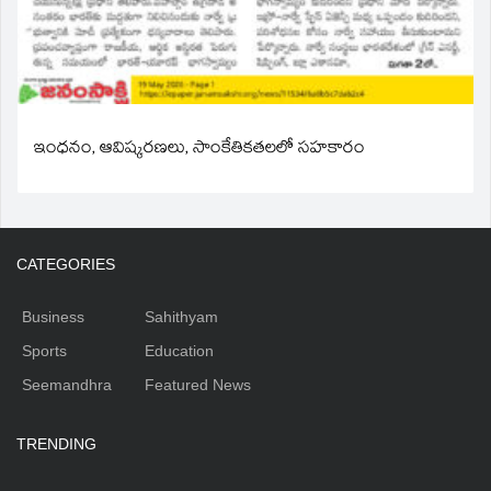
ఇంధనం, ఆవిష్కరణలు, సాంకేతికతలలో సహకారం
CATEGORIES
Business
Sahithyam
Sports
Education
Seemandhra
Featured News
TRENDING