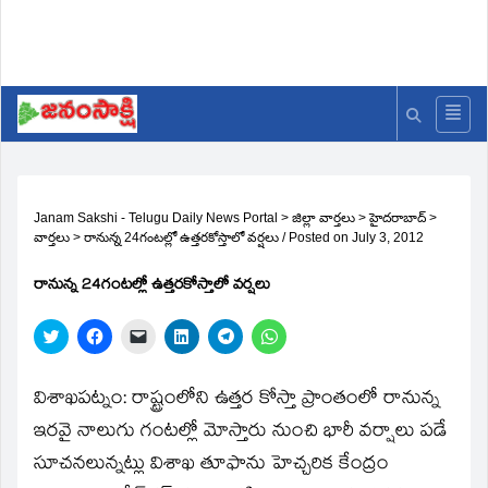
Janam Sakshi - Telugu Daily News Portal
>
జిల్లా వార్తలు
>
హైదరాబాద్
>
వార్తలు
>
రానున్న 24గంటల్లో ఉత్తరకోస్తాలో వర్షలు
/
Posted on
July 3, 2012
రానున్న 24గంటల్లో ఉత్తరకోస్తాలో వర్షలు
Click
Click
Click
Click
Click
Click
to
to
to
to
to
to
share
share
email
share
share
share
on
on
a
on
on
on
Twitter
Facebook
link
LinkedIn
Telegram
WhatsApp
విశాఖపట్నం: రాష్ట్రంలోని ఉత్తర కోస్తా ప్రాంతంలో రానున్న
(Opens
(Opens
to
(Opens
(Opens
(Opens
in
in
a
in
in
in
ఇరవై నాలుగు గంటల్లో మోస్తారు నుంచి భారీ వర్షాలు పడే
new
new
friend
new
new
new
window)
window)
(Opens
window)
window)
window)
సూచనలున్నట్లు విశాఖ తూఫాను హెచ్చరిక కేంద్రం
in
new