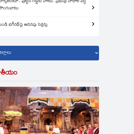
బొక్కతింటూ.. పుట్టిన గడ్డకు పోటు.. ప్రభువు పాదాల వద్ద
లొంగుబాటు
బండి భగీరథ్‌పై అదనపు సెక్షన్లు
ాతీయం