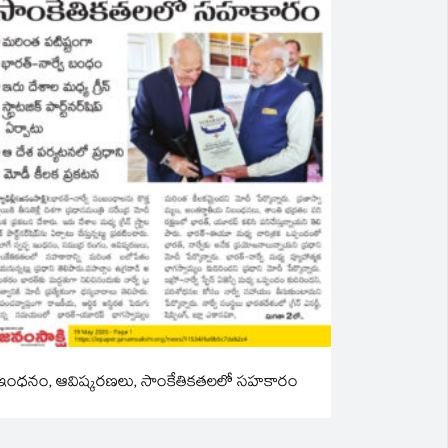
ఇంధనం, ఆవిష్కరణలు, సాంకేతికతలలో సహకారం