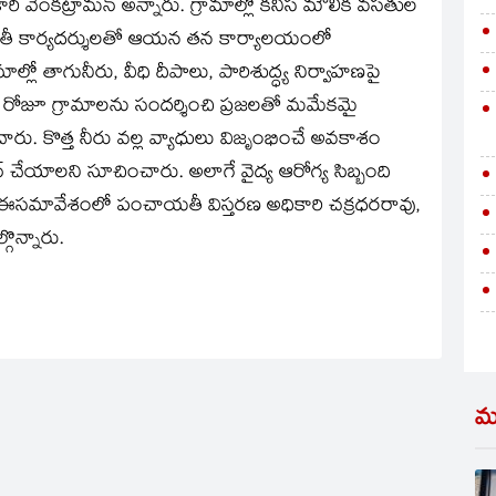
రి వెంకట్రామన్‌ అన్నారు. గ్రామాల్లో కనీస మౌలిక వసతుల
ంచాయతీ కార్యదర్శులతో ఆయన తన కార్యాలయంలో
్లో తాగునీరు, వీధి దీపాలు, పారిశుద్ధ్య నిర్వాహణపై
. రోజూ గ్రామాలను సందర్శించి ప్రజలతో మమేకమై
ారు. కొత్త నీరు వల్ల వ్యాధులు విజృంభించే అవకాశం
న్‌ చేయాలని సూచించారు. అలాగే వైద్య ఆరోగ్య సిబ్బంది
 ఈసమావేశంలో పంచాయతీ విస్తరణ అధికారి చక్రధరరావు,
ొన్నారు.
మ