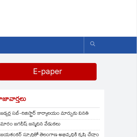
ాజావార్తలు
జడ్చర్ల సబ్-రిజిస్ట్రార్ కార్యాలయం మార్పుకు వినతి
మారం జగదీష్ జన్మదిన వేడుకలు
జయశంకర్ స్ఫూర్తితో తెలంగాణ అభివృద్ధికి కృషి చేద్దాం