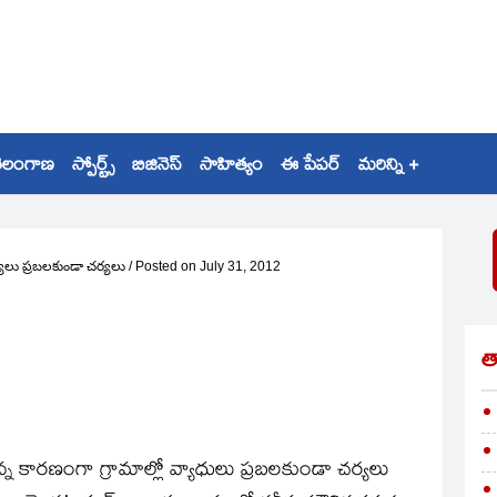
ెలంగాణ
స్పోర్ట్స్
బిజినెస్
సాహిత్యం
ఈ పేపర్
మరిన్ని +
ులు ప్రబలకుండా చర్యలు
/
Posted on
July 31, 2012
త
్తున్న కారణంగా గ్రామాల్లో వ్యాధులు ప్రబలకుండా చర్యలు