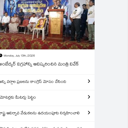
Monday, July 13th, 2026
అంబేద్కర్ విగ్రహాన్ని ఆవిష్కరించిన మంత్రి వివేక్
అన్ని వర్గాల ప్రజలను కాంగ్రెస్ మోసం చేసింది
మోటర్లకు మీటర్లు పెట్టం
రాష్ట్ర ఆవిర్బావ వేడుకలను ఉదయంపూట నిర్వహించాలి