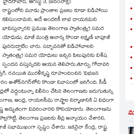
హైదరాబాద్‌, ఆగస్టు 3, (జనంసాక్షి):
రాష్ట్రంలోని మూడు ప్రాంతాల ప్రజలు కూడా విడిపోయి
కలిసుందామని, అదే అందరికీ లాభ దాయకమని
భావిస్తున్నారని ప్రముఖ తెలంగాణ స్వాతంత్య్ర సమర
యోధుడు, మాజీ మంత్రి ఆచార్య కొండా లక్ష్మణ్‌ బాపూజీ
పునరుద్ఘాటిం చారు. సద్భావనతో విడిపోవాలని
స్వాతంత్య్ర సమర యోధులు ఇచ్చిన పిలుపునకు విశేష
స్పందన వస్తున్నదని ఆయన తెలిపారు.తూర్పు గోదావరి
ఉద్యోగి, రచయిత మురళీకృష్ణ రూపొందించిన ‘విభజన
రం అశోక్‌నగర్‌లోని కొండా నివాసంలో జరిగింది. సీడీ
లో వద్దంటున్నా విలీనం చేసిన తెలంగాణకు జరుగుతున్న
ంగాణ, ఆంధ్ర, రాయలసీమ రాష్ట్రాల నిర్మాణానికి ఏ విధంగా
్ణ అద్భుతంగా వివరించారని కొనియాడారు. తెలంగాణను
మ
కొల్లగొట్టి, తెలంగాణ ప్రజలకు తీవ్ర అన్యాయం చేశారని,
 సభాముఖంగా స్పష్టం చేశారు. ఇకనైనా కేంద్ర, రాష్ట్ర