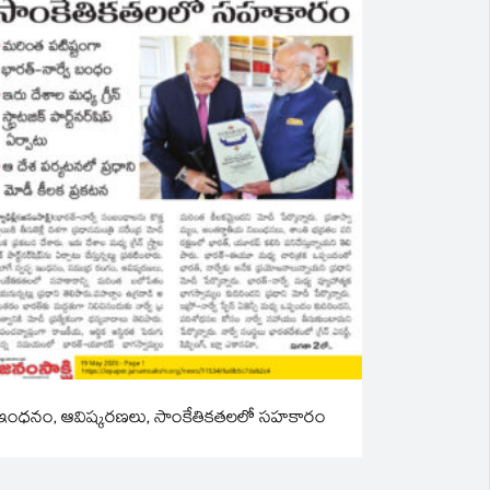
ఇంధనం, ఆవిష్కరణలు, సాంకేతికతలలో సహకారం