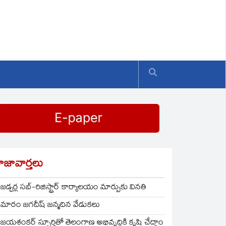
ాజావార్తలు
జడ్చర్ల సబ్-రిజిస్ట్రార్ కార్యాలయం మార్పుకు వినతి
మారం జగదీష్ జన్మదిన వేడుకలు
జయశంకర్ స్ఫూర్తితో తెలంగాణ అభివృద్ధికి కృషి చేద్దాం