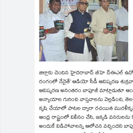
new
new
friend
new
new
new
window)
window)
(Opens
window)
window)
window)
in
new
window)
జిల్లాకు చెందిన హైదరాబాద్‌ బీహె చ్‌ఈఎల్‌ 
రంగంలో నేనైతే’ ఆడియో సీడీ ఆవిష్కరణ శుక్రవా
ఆవిష్కరణ అనంతరం బాపూజీ మాట్లాడుతూ ఆంధ్ర
అన్యాయాల గురించి వాస్తవాలను వెల్లడించి, తెల
కృషి చేయాలో పాటల ద్వారా రచయిత మురళీకృష
ఆంధ్ర రాష్ట్రంలో విలీనం చేసి, ఇక్కడి వనరులను 
అందుకే విడిపోవాలన్న ఆలోచన వచ్చిందని బాపూజీ