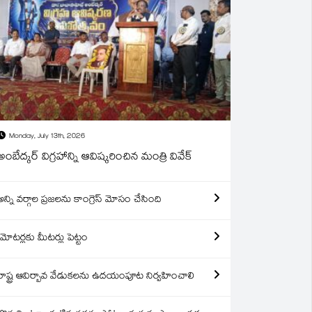
Monday, July 13th, 2026
అంబేద్కర్ విగ్రహాన్ని ఆవిష్కరించిన మంత్రి వివేక్
అన్ని వర్గాల ప్రజలను కాంగ్రెస్ మోసం చేసింది
మోటర్లకు మీటర్లు పెట్టం
రాష్ట్ర ఆవిర్బావ వేడుకలను ఉదయంపూట నిర్వహించాలి