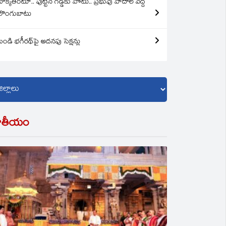
బొక్కతింటూ.. పుట్టిన గడ్డకు పోటు.. ప్రభువు పాదాల వద్ద
లొంగుబాటు
బండి భగీరథ్‌పై అదనపు సెక్షన్లు
ాతీయం