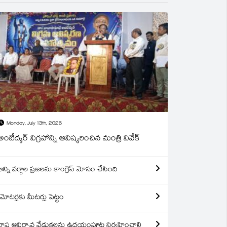
Monday, July 13th, 2026
అంబేద్కర్ విగ్రహాన్ని ఆవిష్కరించిన మంత్రి వివేక్
అన్ని వర్గాల ప్రజలను కాంగ్రెస్ మోసం చేసింది
మోటర్లకు మీటర్లు పెట్టం
రాష్ట్ర ఆవిర్బావ వేడుకలను ఉదయంపూట నిర్వహించాలి