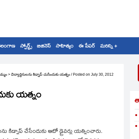
ెలంగాణ
స్పోర్ట్స్
బిజినెస్
సాహిత్యం
ఈ పేపర్
మరిన్ని +
మ్మం
>
విద్యార్థినులను కిడ్నాప్‌ చుసేందుకు యత్నం
/
Posted on
July 30, 2012
సేందుకు యత్నం
త
థులను కిడ్నాప్‌ చేసేందుకు ఆటో డ్రైవర్లు యత్నించారు.