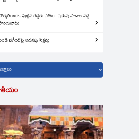
బొక్కతింటూ.. పుట్టిన గడ్డకు పోటు.. ప్రభువు పాదాల వద్ద
లొంగుబాటు
బండి భగీరథ్‌పై అదనపు సెక్షన్లు
ాతీయం