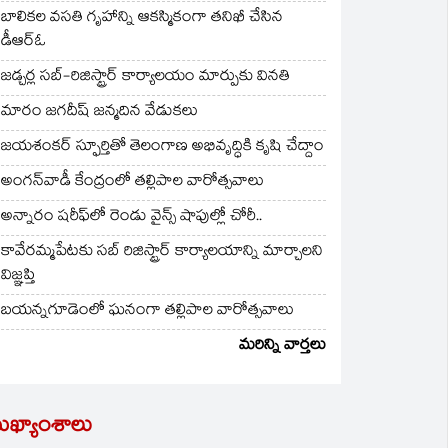
బాలికల వసతి గృహాన్ని ఆకస్మికంగా తనిఖీ చేసిన
డీఆర్ఓ
జడ్చర్ల సబ్-రిజిస్ట్రార్ కార్యాలయం మార్పుకు వినతి
మారం జగదీష్ జన్మదిన వేడుకలు
జయశంకర్ స్ఫూర్తితో తెలంగాణ అభివృద్ధికి కృషి చేద్దాం
అంగన్‌వాడీ కేంద్రంలో తల్లిపాల వారోత్సవాలు
అన్నారం షరీఫ్‌లో రెండు వైన్స్ షాపుల్లో చోరీ..
కావేరమ్మపేటకు సబ్ రిజిస్ట్రార్ కార్యాలయాన్ని మార్చాలని
విజ్ఞప్తి
బయన్నగూడెంలో ఘనంగా తల్లిపాల వారోత్సవాలు
మరిన్ని వార్తలు
ుఖ్యాంశాలు