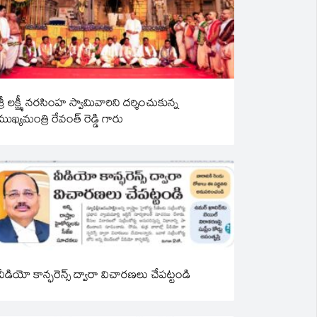
శ్రీ లక్ష్మీ నరసింహ స్వామివారిని దర్శించుకున్న
ముఖ్యమంత్రి రేవంత్ రెడ్డి గారు
వీడియో కాన్ఫరెన్స్ ద్వారా విచారణలు చేపట్టండి