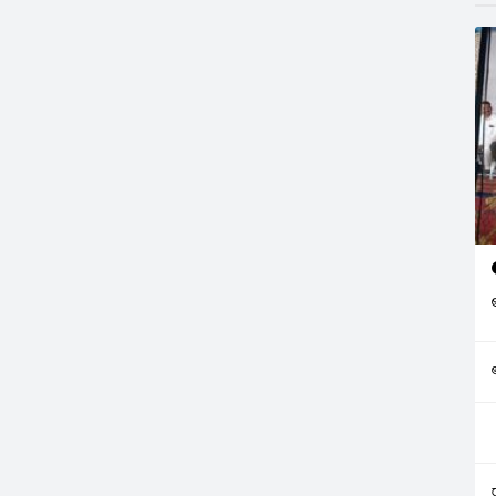
చ్చి నిలదీయడంతో
యం బయటపడింది.
 సభ్యులు
ుకు ప్రయత్నించగా
దుగురిని పట్టుకుని
సి, పోలీసులకు
.పట్టుబడ్డ ఐదుగురు…