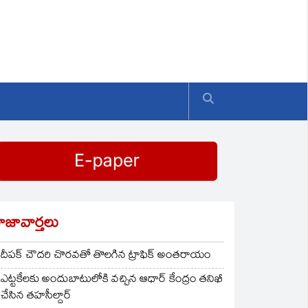
ాజావార్తలు
దీపక్ చౌదరి చొరవతో తొలగిన ట్రాఫిక్‌ అంతరాయం
ఎట్టకేలకు అందుబాటులోకి వచ్చిన ఆధార్ కేంద్రం తనిఖీ
చేసిన తహసీల్దార్