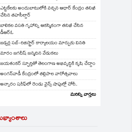
ఎట్టకేలకు అందుబాటులోకి వచ్చిన ఆధార్ కేంద్రం తనిఖీ
చేసిన తహసీల్దార్
బాలికల వసతి గృహాన్ని ఆకస్మికంగా తనిఖీ చేసిన
డీఆర్ఓ
జడ్చర్ల సబ్-రిజిస్ట్రార్ కార్యాలయం మార్పుకు వినతి
మారం జగదీష్ జన్మదిన వేడుకలు
జయశంకర్ స్ఫూర్తితో తెలంగాణ అభివృద్ధికి కృషి చేద్దాం
అంగన్‌వాడీ కేంద్రంలో తల్లిపాల వారోత్సవాలు
అన్నారం షరీఫ్‌లో రెండు వైన్స్ షాపుల్లో చోరీ..
మరిన్ని వార్తలు
ుఖ్యాంశాలు