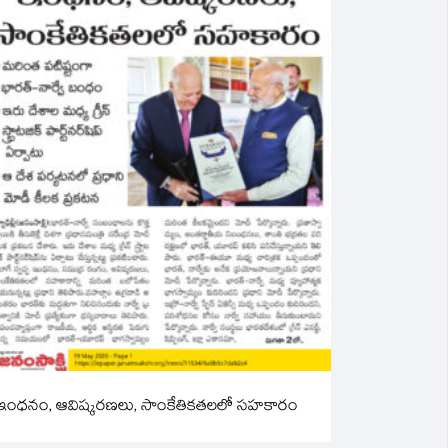
ఇంధనం, ఆవిష్కరణలు, సాంకేతికతలలో సహకారం