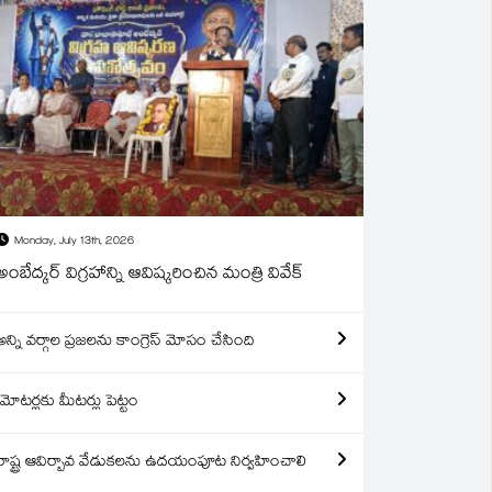
Monday, July 13th, 2026
అంబేద్కర్ విగ్రహాన్ని ఆవిష్కరించిన మంత్రి వివేక్
అన్ని వర్గాల ప్రజలను కాంగ్రెస్ మోసం చేసింది
మోటర్లకు మీటర్లు పెట్టం
రాష్ట్ర ఆవిర్బావ వేడుకలను ఉదయంపూట నిర్వహించాలి