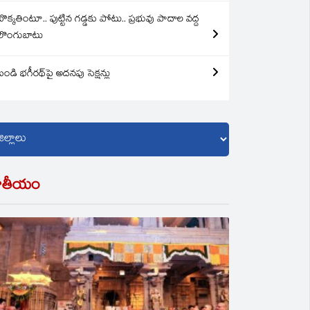
బొక్కతింటూ.. పుట్టిన గడ్డకు పోటు.. ప్రభువు పాదాల వద్ద
లొంగుబాటు
బండి భగీరథ్‌పై అదనపు సెక్షన్లు
ాతీయం