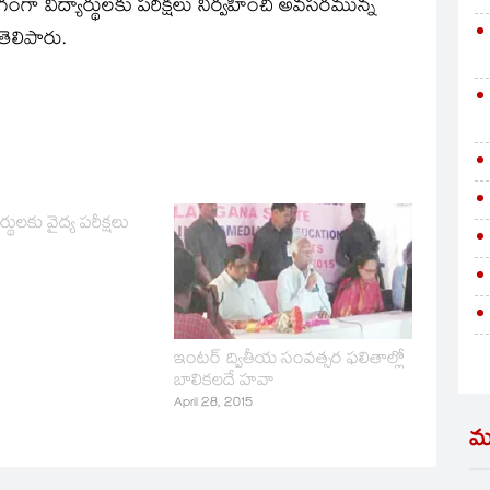
గంగా విద్యార్థులకు పరీక్షలు నిర్వహించి అవసరమున్న
 తెలిపారు.
ార్థులకు వైద్య పరీక్షలు
ఇంటర్‌ ద్వితీయ సంవత్సర ఫలితాల్లో
బాలికలదే హవా
April 28, 2015
మ