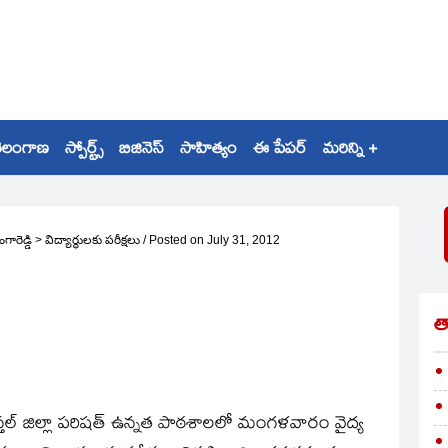
ెలంగాణ
స్పోర్ట్స్
బిజినెస్
సాహిత్యం
ఈ పేపర్
మరిన్ని +
గారెడ్డి
>
విద్యార్థులకు పరీక్షలు
/
Posted on
July 31, 2012
త
తల్‌ జిల్లా పరిషత్‌ ఉన్నత పాఠశాలలో మంగళవారం వైద్య