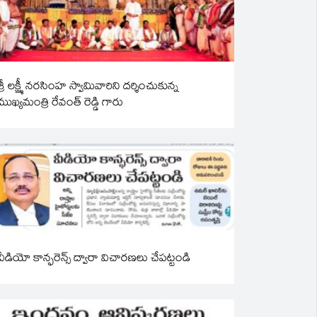
శ్రీ లక్ష్మీ నరసింహ స్వామివారిని దర్శించుకున్న
ముఖ్యమంత్రి రేవంత్ రెడ్డి గారు
వీడియో కాన్ఫరెన్స్ ద్వారా విచారణలు చేపట్టండి