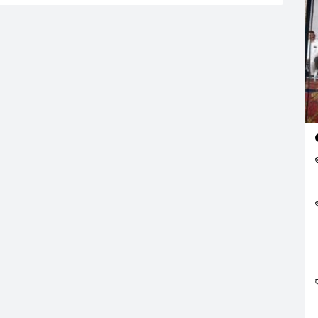
నిమిషాల పాటు వాయిదా వేస్తున్నట్లు
స్పీకర్‌ ప్రకటించారు. ఆంధప్రదేశ్‌
శాసనసభ బ్జడెట్‌ సమావేశాలు
ఉదయం ప్రారంభమయ్యాయి. సభ
ప్రారంభమైన వెంటనే వైకాపా ఇచ్చిన
వాయిదా తీర్మానాన్ని సభాపతి…