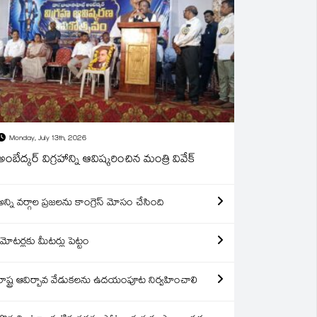
Monday, July 13th, 2026
అంబేద్కర్ విగ్రహాన్ని ఆవిష్కరించిన మంత్రి వివేక్
అన్ని వర్గాల ప్రజలను కాంగ్రెస్ మోసం చేసింది
మోటర్లకు మీటర్లు పెట్టం
రాష్ట్ర ఆవిర్బావ వేడుకలను ఉదయంపూట నిర్వహించాలి