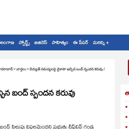
ెలంగాణ
స్పోర్ట్స్
బిజినెస్
సాహిత్యం
ఈ పేపర్
మరిన్ని +
ైదరాబాద్
>
వార్తలు
>
విద్యుత్‌ సమస్యలపై వైకాపా ఇచ్చిన బంద్‌ స్పందన కరువు
/
చ్చిన బంద్‌ స్పందన కరువు
త
ంద్‌ పిలుపు విఫలమైందని ప్రభుత్వ చీఫ్‌వివ్‌ గండ్ర