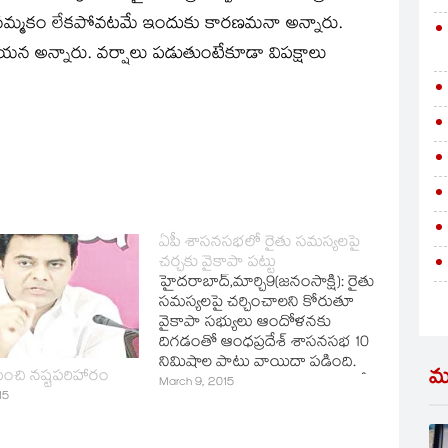
కు నమ్మకం లేకపోవటమే ఇందుకు కారణమనా అన్నారు.
యన అన్నారు. వర్షాలు పడుతుంటేకూడా విపక్షాలు
ఏపీ శాసనసభలో రైతు సమస్యలపై
చర్చకు వైకాపా పట్టు
హైదరాబాద్‌,మార్చి9(జ‌నంసాక్షి): రైతు
సమస్యలపై చర్చించాలని కోరుతూ
వైకాపా సభ్యులు ఆందోళనకు
దిగడంతో ఆంధప్రదేశ్‌ శాసనసభ 10
నిమిషాల పాటు వాయిదా పడింది.
మ
ుంచి నష్టపరిహారం
రైతు సమస్యలపై సరైన సమయంలో
March 9, 2015
15
చర్చిద్దామని సభాపతి కోడెల
శివప్రసాదరావు సూచించినా వైకాపా
పట్టువీడక పోవడంతో సభను 10