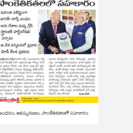
ఇంధనం, ఆవిష్కరణలు, సాంకేతికతలలో సహకారం