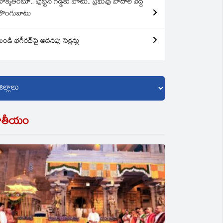
బొక్కతింటూ.. పుట్టిన గడ్డకు పోటు.. ప్రభువు పాదాల వద్ద
లొంగుబాటు
బండి భగీరథ్‌పై అదనపు సెక్షన్లు
ాతీయం