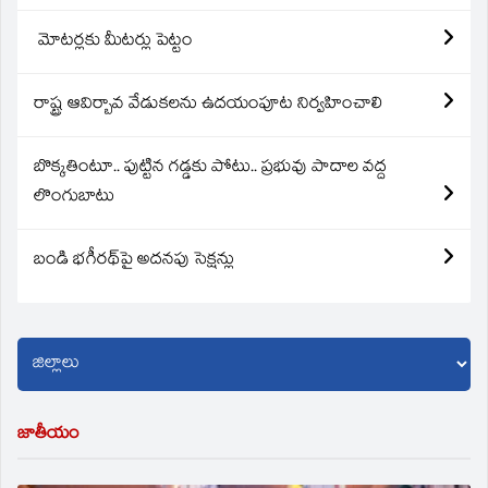
మోటర్లకు మీటర్లు పెట్టం
రాష్ట్ర ఆవిర్బావ వేడుకలను ఉదయంపూట నిర్వహించాలి
బొక్కతింటూ.. పుట్టిన గడ్డకు పోటు.. ప్రభువు పాదాల వద్ద
లొంగుబాటు
బండి భగీరథ్‌పై అదనపు సెక్షన్లు
జాతీయం