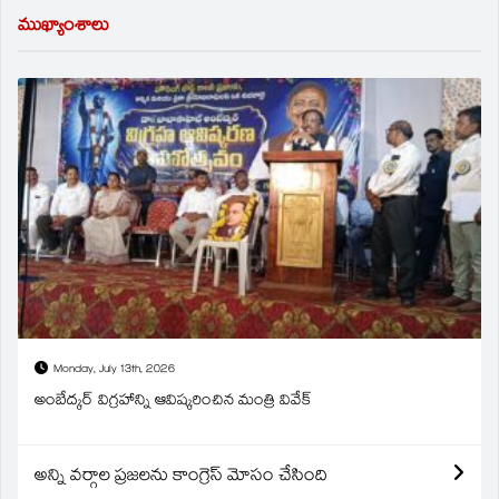
ముఖ్యాంశాలు
Monday, July 13th, 2026
అంబేద్కర్ విగ్రహాన్ని ఆవిష్కరించిన మంత్రి వివేక్
అన్ని వర్గాల ప్రజలను కాంగ్రెస్ మోసం చేసింది