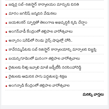
కార్యదర్శిగా ఎన్నికైన
జడ్చర్ల సబ్-రిజిస్ట్రార్ కార్యాలయం మార్పుకు వినతి
సాంబశివరావు తొలిసారి
వనపర్తి…
మారం జగదీష్ జన్మదిన వేడుకలు
జయశంకర్ స్ఫూర్తితో తెలంగాణ అభివృద్ధికి కృషి చేద్దాం
అంగన్‌వాడీ కేంద్రంలో తల్లిపాల వారోత్సవాలు
అన్నారం షరీఫ్‌లో రెండు వైన్స్ షాపుల్లో చోరీ..
కావేరమ్మపేటకు సబ్ రిజిస్ట్రార్ కార్యాలయాన్ని మార్చాలని విజ్ఞప్తి
బయన్నగూడెంలో ఘనంగా తల్లిపాల వారోత్సవాలు
రైతులకు నీళ్లు ఇవ్వాలి మాజీ జడ్పీటీసీ నరసింహారెడ్డి
రైతులకు ఆధునిక సాగు పద్ధతులపై శిక్షణ
అంగన్వాడి కేంద్రంలో తల్లిపాల వారోత్సవాల
మరిన్ని వార్తలు