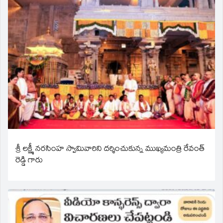
శ్రీ లక్ష్మీ నరసింహ స్వామివారిని దర్శించుకున్న ముఖ్యమంత్రి రేవంత్
రెడ్డి గారు