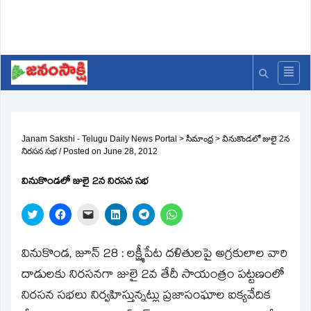
Janam Sakshi - Telugu Daily News Portal
>
సీమాంధ్ర
>
వినుకొండలో జులై 2న
నిరసన సభ
/
Posted on
June 28, 2012
వినుకొండలో జులై 2న నిరసన సభ
Click
Click
Click
Click
Click
Click
to
to
to
to
to
to
share
share
email
share
share
share
on
on
a
on
on
on
Twitter
Facebook
link
LinkedIn
Telegram
WhatsApp
వినుకొండ, జూన్‌ 28 : లక్ష్మీపేట దళితులపై అగ్రకులాల వారి
(Opens
(Opens
to
(Opens
(Opens
(Opens
in
in
a
in
in
in
దాడులకు నిరసనగా జులై 2వ తేదీ సాయంత్రం పట్టణంలో
new
new
friend
new
new
new
window)
window)
(Opens
window)
window)
window)
నిరసన సభలు నిర్వహిస్తున్నట్లు ప్రజాసంఘాల ఐక్యవేదిక
in
new