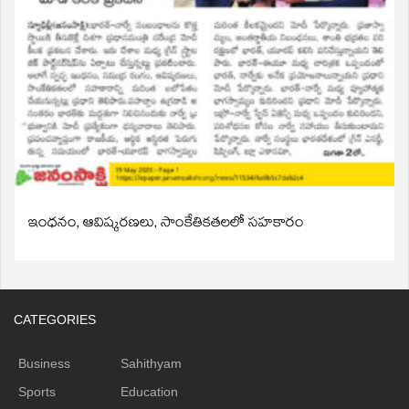
ఇంధనం, ఆవిష్కరణలు, సాంకేతికతలలో సహకారం
CATEGORIES
Business
Sahithyam
Sports
Education