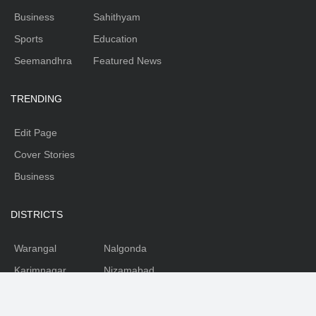
Business
Sahithyam
Sports
Education
Seemandhra
Featured News
TRENDING
Edit Page
Cover Stories
Business
DISTRICTS
Warangal
Nalgonda
Karimnagar
Nizamabad
Mahabubnagar
Medhak
Adilabad
Rangareddy