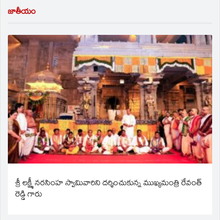
జాతీయం
శ్రీ లక్ష్మీ నరసింహ స్వామివారిని దర్శించుకున్న ముఖ్యమంత్రి రేవంత్
రెడ్డి గారు