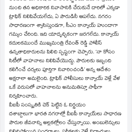
నుంచి తన అధికారిక నివాసానికి చేరుకునే దారిలో ఎక్కడా
ట్రాఫిక్ నిలిపివేయలేదు, ఏ పౌరుడినీ ఆపలేదు. నగరం
సాధారణంగా శ్వాసిస్తుండగా, సీఎం కాన్వాయ్ హుందాగా
గమ్యం చేరింది. ఇది యాదృచ్ఛికంగా జరగలేదు. కాన్వాయ్
కదులకముందే ముఖ్యమంత్రి రేవంత్ రెడ్డి పోలీస్
ఉన్నతాధికారులను పిలిచి స్పష్టంగా చెప్పారు. ‘నా కోసం
సిటీలో వాహనాలు నిలిపివేయొద్దు. పౌరులకు ఇబ్బంది
కలిగించే చర్యలు పూర్తిగా నివారించండి’ అన్న ఆదేశం
అక్షరాలా అమలైంది. ట్రాఫిక్ పోలీసులు కాన్వాయ్ వెళ్లే వేళ
ఒకే వరుసలో వాహనాలను అనుమతిస్తూ సాఫీగా
నిర్వహించారు.
వీఐపీ సంస్కృతికి చెక్ పెట్టిన ఓ నిర్ణయం
దశాబ్దాలుగా భారత నగరాల్లో వీఐపీ కాన్వాయ్‌లు సాధారణ
పౌరుల జీవనాన్ని అల్లకల్లోలం చేస్తున్నాయి. అంబులెన్సులు