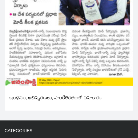
ఇంధనం, ఆవిష్కరణలు, సాంకేతికతలలో సహకారం
CATEGORIES