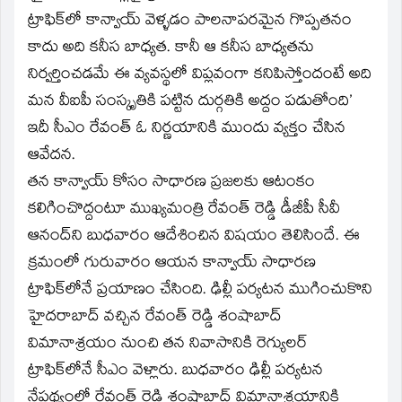
ట్రాఫిక్‌లో కాన్వాయ్ వెళ్ళడం పాలనాపరమైన గొప్పతనం
కాదు అది కనీస బాధ్యత. కానీ ఆ కనీస బాధ్యతను
నిర్వర్తించడమే ఈ వ్యవస్థలో విప్లవంగా కనిపిస్తోందంటే అది
మన వీఐపీ సంస్కృతికి పట్టిన దుర్గతికి అద్దం పడుతోంది’
ఇదీ సీఎం రేవంత్ ఓ నిర్ణయానికి ముందు వ్యక్తం చేసిన
ఆవేదన.
తన కాన్వాయ్ కోసం సాధారణ ప్రజలకు ఆటంకం
కలిగించొద్దంటూ ముఖ్యమంత్రి రేవంత్ రెడ్డి డీజీపీ సీవీ
ఆనంద్‌ని బుధవారం ఆదేశించిన విషయం తెలిసిందే. ఈ
క్రమంలో గురువారం ఆయన కాన్వాయ్ సాధారణ
ట్రాఫిక్‌లోనే ప్రయాణం చేసింది. ఢిల్లీ పర్యటన ముగించుకొని
హైదరాబాద్ వచ్చిన రేవంత్ రెడ్డి శంషాబాద్
విమానాశ్రయం నుంచి తన నివాసానికి రెగ్యులర్
ట్రాఫిక్‌లోనే సీఎం వెళ్లారు. బుధవారం ఢిల్లీ పర్యటన
నేపథ్యంలో రేవంత్ రెడ్డి శంషాబాద్ విమానాశ్రయానికి