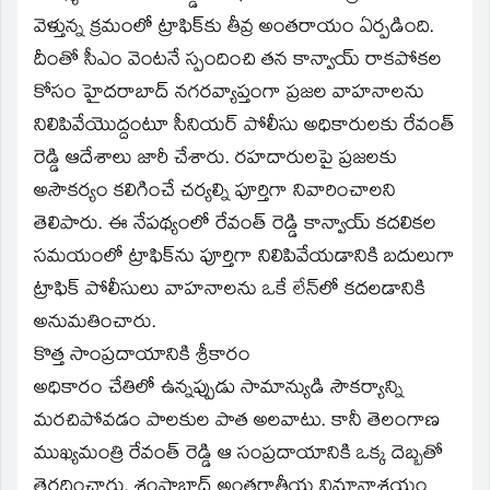
వెళ్తున్న క్రమంలో ట్రాఫిక్‌కు తీవ్ర అంతరాయం ఏర్పడింది.
దీంతో సీఎం వెంటనే స్పందించి తన కాన్వాయ్ రాకపోకల
కోసం హైదరాబాద్ నగరవ్యాప్తంగా ప్రజల వాహనాలను
నిలిపివేయొద్దంటూ సీనియర్ పోలీసు అధికారులకు రేవంత్
రెడ్డి ఆదేశాలు జారీ చేశారు. రహదారులపై ప్రజలకు
అసౌకర్యం కలిగించే చర్యల్ని పూర్తిగా నివారించాలని
తెలిపారు. ఈ నేపథ్యంలో రేవంత్ రెడ్డి కాన్వాయ్ కదలికల
సమయంలో ట్రాఫిక్‌ను పూర్తిగా నిలిపివేయడానికి బదులుగా
ట్రాఫిక్ పోలీసులు వాహనాలను ఒకే లేన్‌లో కదలడానికి
అనుమతించారు.
కొత్త సాంప్రదాయానికి శ్రీకారం
అధికారం చేతిలో ఉన్నప్పుడు సామాన్యుడి సౌకర్యాన్ని
మరచిపోవడం పాలకుల పాత అలవాటు. కానీ తెలంగాణ
ముఖ్యమంత్రి రేవంత్ రెడ్డి ఆ సంప్రదాయానికి ఒక్క దెబ్బతో
తెరదించారు. శంషాబాద్ అంతర్జాతీయ విమానాశ్రయం