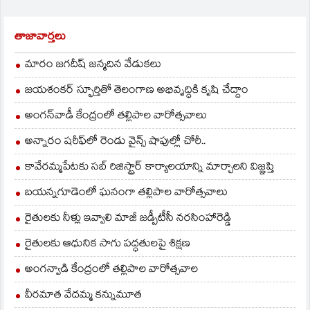
తాజావార్తలు
మారం జగదీష్ జన్మదిన వేడుకలు
జయశంకర్ స్ఫూర్తితో తెలంగాణ అభివృద్ధికి కృషి చేద్దాం
అంగన్‌వాడీ కేంద్రంలో తల్లిపాల వారోత్సవాలు
అన్నారం షరీఫ్‌లో రెండు వైన్స్ షాపుల్లో చోరీ..
కావేరమ్మపేటకు సబ్ రిజిస్ట్రార్ కార్యాలయాన్ని మార్చాలని విజ్ఞప్తి
బయన్నగూడెంలో ఘనంగా తల్లిపాల వారోత్సవాలు
రైతులకు నీళ్లు ఇవ్వాలి మాజీ జడ్పీటీసీ నరసింహారెడ్డి
రైతులకు ఆధునిక సాగు పద్ధతులపై శిక్షణ
అంగన్వాడి కేంద్రంలో తల్లిపాల వారోత్సవాల
వీరమాత వేదమ్మ కన్నుమూత