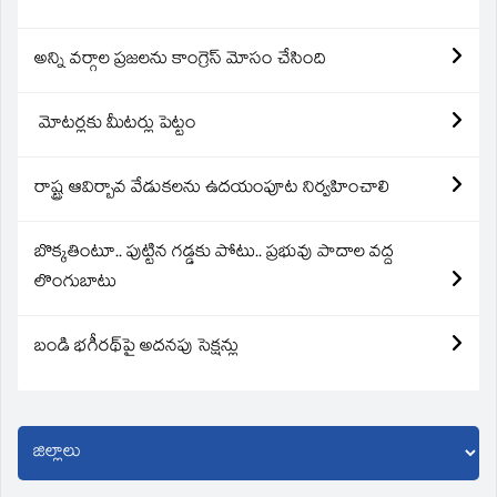
అన్ని వర్గాల ప్రజలను కాంగ్రెస్ మోసం చేసింది
మోటర్లకు మీటర్లు పెట్టం
రాష్ట్ర ఆవిర్బావ వేడుకలను ఉదయంపూట నిర్వహించాలి
బొక్కతింటూ.. పుట్టిన గడ్డకు పోటు.. ప్రభువు పాదాల వద్ద
లొంగుబాటు
బండి భగీరథ్‌పై అదనపు సెక్షన్లు