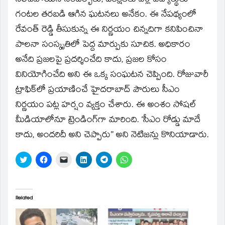
నిలిచిపోయిన సందర్భాలు, పరీక్షలకు వెళ్లే విద్యార్థులు
గంటల తరబడి ఆగిన ఘటనలు అనేకం. ఈ నేపథ్యంలో
రేవంత్ రెడ్డి తీసుకున్న ఈ నిర్ణయం చిన్నదిగా కనిపించినా
పాలనా సంస్కృతిలో పెద్ద మార్పుకు సూచిక. అధికారం
అనేది ప్రజలపై ప్రదర్శించేది కాదు, ప్రజల కోసం
వినియోగించేది అని ఈ ఒక్క సంఘటన చెప్పింది. రోజువారీ
ట్రాఫిక్‌లో ప్రయాణించే హైదరాబాద్ పౌరులు సీఎం
నిర్ణయం పట్ల హర్షం వ్యక్తం చేశారు. ఈ అంశం సోషల్
మీడియాలోనూ ట్రెండింగ్‌గా మారింది. ‘సీఎం రోడ్డు మాదే
కాదు, అందరిదీ అని చెప్పారు” అని నెటిజన్లు కొనియాడారు.
Click
Click
Click
Click
Click
Click
to
to
to
to
to
to
share
share
email
share
share
share
on
on
a
on
on
on
Twitter
Facebook
link
LinkedIn
Telegram
WhatsApp
(Opens
(Opens
to
(Opens
(Opens
(Opens
in
in
a
in
in
in
Related
new
new
friend
new
new
new
window)
window)
(Opens
window)
window)
window)
in
new