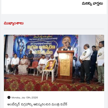
మరిన్ని వార్తలు
ముఖ్యాంశాలు
Monday, July 13th, 2026
అంబేద్కర్ విగ్రహాన్ని ఆవిష్కరించిన మంత్రి వివేక్