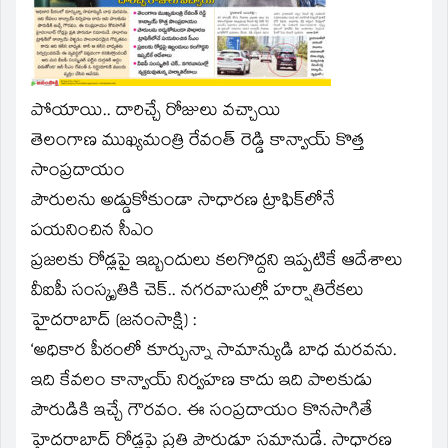
window)
పోయాయి.. దారిచ్చే రోజులు వచ్చాయి
తెలంగాణ ముఖ్యమంత్రి రేవంత్ రెడ్డి కాన్వాయ్ కొత్త
సాంప్రదాయం
పౌరులను అడ్డుకోకుండా సాధారణ ట్రాఫిక్‌లోనే
పయనించిన సీఎం
ప్రజలకు రోడ్లపై ఇబ్బందులు కలగొద్దని ఇప్పటికే ఆదేశాలు
వీఐపీ సంస్కృతికి చెక్.. నగరవాసుల్లో హర్షాతిరేకలు
హైదరాబాద్ (జనంసాక్షి) :
‘అధికార పీఠంలో కూర్చున్నా సామాన్యుడి బాధ మరవను.
ఇది కేవలం కాన్వాయ్ నిర్వహణ కాదు ఇది పాలకుడు
పౌరుడికి ఇచ్చే గౌరవం. ఈ సంప్రదాయం కొనసాగితే
హైదరాబాద్ రోడ్లపై ప్రతి పౌరుడూ సమానుడే. సాధారణ