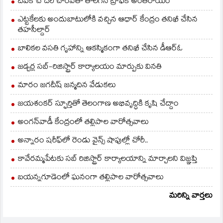
దీపక్ చౌదరి చొరవతో తొలగిన ట్రాఫిక్‌ అంతరాయం
ఎట్టకేలకు అందుబాటులోకి వచ్చిన ఆధార్ కేంద్రం తనిఖీ చేసిన
తహసీల్దార్
బాలికల వసతి గృహాన్ని ఆకస్మికంగా తనిఖీ చేసిన డీఆర్ఓ
జడ్చర్ల సబ్-రిజిస్ట్రార్ కార్యాలయం మార్పుకు వినతి
మారం జగదీష్ జన్మదిన వేడుకలు
జయశంకర్ స్ఫూర్తితో తెలంగాణ అభివృద్ధికి కృషి చేద్దాం
అంగన్‌వాడీ కేంద్రంలో తల్లిపాల వారోత్సవాలు
అన్నారం షరీఫ్‌లో రెండు వైన్స్ షాపుల్లో చోరీ..
కావేరమ్మపేటకు సబ్ రిజిస్ట్రార్ కార్యాలయాన్ని మార్చాలని విజ్ఞప్తి
బయన్నగూడెంలో ఘనంగా తల్లిపాల వారోత్సవాలు
మరిన్ని వార్తలు