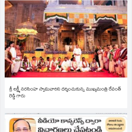
శ్రీ లక్ష్మీ నరసింహ స్వామివారిని దర్శించుకున్న ముఖ్యమంత్రి రేవంత్
రెడ్డి గారు