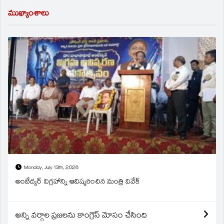
ముఖ్యాంశాలు
Monday, July 13th, 2026
అంబేద్కర్ విగ్రహాన్ని ఆవిష్కరించిన మంత్రి వివేక్
అన్ని వర్గాల ప్రజలను కాంగ్రెస్ మోసం చేసింది