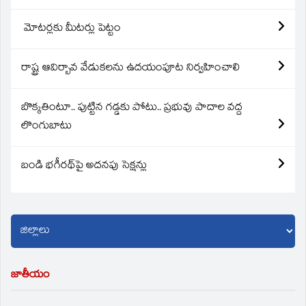
మోటర్లకు మీటర్లు పెట్టం
రాష్ట్ర ఆవిర్బావ వేడుకలను ఉదయంపూట నిర్వహించాలి
బొక్కతింటూ.. పుట్టిన గడ్డకు పోటు.. ప్రభువు పాదాల వద్ద
లొంగుబాటు
బండి భగీరథ్‌పై అదనపు సెక్షన్లు
జాతీయం