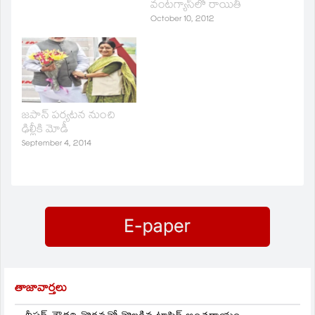
వంటగ్యాస్‌లో రాయితీ
October 10, 2012
జపాన్‌ పర్యటన నుంచి
ఢిల్లీకి మోడీ
September 4, 2014
తాజావార్తలు