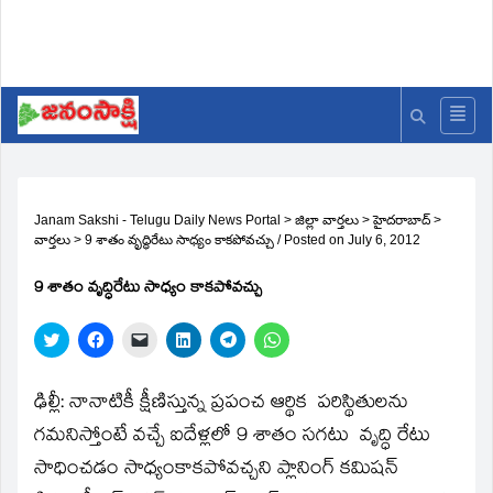
Janam Sakshi - Telugu Daily News Portal
>
జిల్లా వార్తలు
>
హైదరాబాద్
>
వార్తలు
>
9 శాతం వృద్ధిరేటు సాధ్యం కాకపోవచ్చు
/
Posted on
July 6, 2012
9 శాతం వృద్ధిరేటు సాధ్యం కాకపోవచ్చు
Click
Click
Click
Click
Click
Click
to
to
to
to
to
to
share
share
email
share
share
share
on
on
a
on
on
on
Twitter
Facebook
link
LinkedIn
Telegram
WhatsApp
ఢిల్లీ: నానాటికీ క్షీణిస్తున్న ప్రపంచ ఆర్థిక పరిస్థితులను
(Opens
(Opens
to
(Opens
(Opens
(Opens
in
in
a
in
in
in
గమనిస్తోంటే వచ్చే ఐదేళ్లలో 9 శాతం సగటు వృద్ధి రేటు
new
new
friend
new
new
new
window)
window)
(Opens
window)
window)
window)
సాధించడం సాధ్యంకాకపోవచ్చని ప్లానింగ్‌ కమిషన్‌
in
new