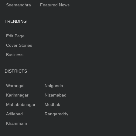
Seemandhra
Featured News
TRENDING
Edit Page
Cover Stories
Business
DISTRICTS
Warangal
Nalgonda
Karimnagar
Nizamabad
Mahabubnagar
Medhak
Adilabad
Rangareddy
Khammam