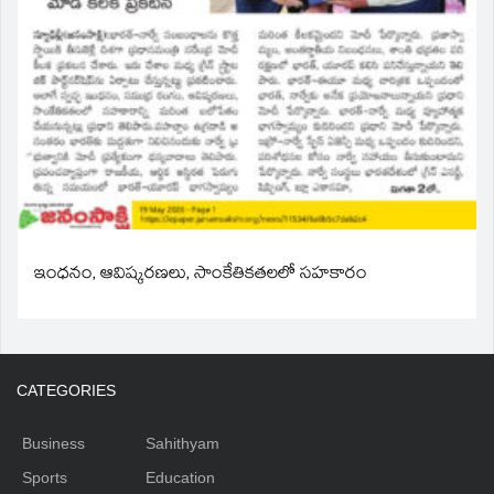
ఇంధనం, ఆవిష్కరణలు, సాంకేతికతలలో సహకారం
CATEGORIES
Business
Sahithyam
Sports
Education