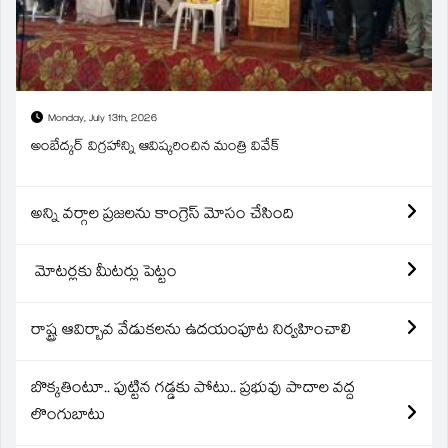
Monday, July 13th, 2026
అంబేద్కర్ విగ్రహాన్ని ఆవిష్కరించిన మంత్రి వివేక్
అన్ని వర్గాల ప్రజలను కాంగ్రెస్ మోసం చేసింది
మోటర్లకు మీటర్లు పెట్టం
రాష్ట్ర ఆవిర్బావ వేడుకలను ఉదయంపూట నిర్వహించాలి
బొక్కతింటూ.. పుట్టిన గడ్డకు పోటు.. ప్రభువు పాదాల వద్ద
లొంగుబాటు