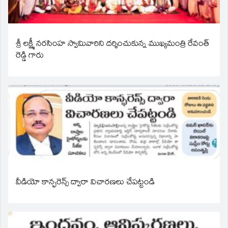
శ్రీ లక్ష్మీ నరసింహ స్వామివారిని దర్శించుకున్న ముఖ్యమంత్రి రేవంత్
రెడ్డి గారు
వీడియో కాన్ఫరెన్స్ ద్వారా విచారణలు చేపట్టండి