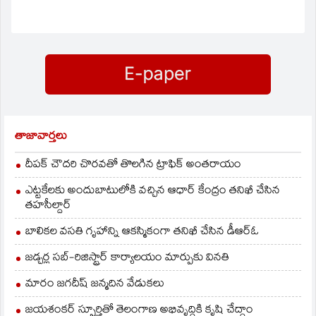
తాజావార్తలు
దీపక్ చౌదరి చొరవతో తొలగిన ట్రాఫిక్‌ అంతరాయం
ఎట్టకేలకు అందుబాటులోకి వచ్చిన ఆధార్ కేంద్రం తనిఖీ చేసిన
తహసీల్దార్
బాలికల వసతి గృహాన్ని ఆకస్మికంగా తనిఖీ చేసిన డీఆర్ఓ
జడ్చర్ల సబ్-రిజిస్ట్రార్ కార్యాలయం మార్పుకు వినతి
మారం జగదీష్ జన్మదిన వేడుకలు
జయశంకర్ స్ఫూర్తితో తెలంగాణ అభివృద్ధికి కృషి చేద్దాం