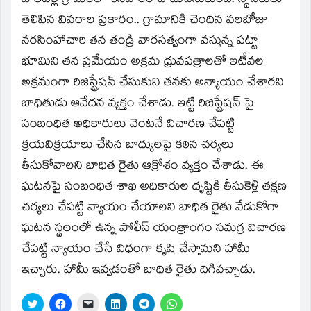
జాలపల్లి గ్రామంలో శనివారం చోటుచేసుకుంది. స్థానికులు
తెలిపిన వివరాల ప్రకారం.. గ్రామానికి చెందిన వలబోజు
నరసింహాచారి తన తండ్రి వారసత్వంగా వస్తున్న పట్టా
భూమిని తన ప్రమేయం అక్రమ ధ్రువపత్రాలతో ఇటీవల
అక్రమంగా రిజిస్ట్రేషన్ చేసుకుని తనకు అన్యాయం చేశారని
బాధితుడు ఆవేదన వ్యక్తం చేశాడు. ఇట్టి రిజిస్ట్రేషన్ పై
సంబంధిత అధికారులు వెంటనే విచారణ చేపట్టి
క్రయవిక్రయాలు చేసిన బాధ్యులపై కఠిన చర్యలు
తీసుకోవాలని బాధిత రైతు ఆక్రోశం వ్యక్తం చేశాడు. ఈ
ఘటనపై సంబంధిత శాఖ అధికారుల దృష్టికి తీసుకెళ్లి తక్షణ
చర్యలు చేపట్టి న్యాయం చేయాలని బాధిత రైతు వేడుకోగా
ఘటన స్థలంలో ఉన్న పోలీస్ యంత్రాంగం సమగ్ర విచారణ
చేపట్టి న్యాయం చేసే విధంగా కృషి చేస్తామని హామీ
ఇచ్చారు. హామీ ఇవ్వడంతో బాధిత రైతు దిగివచ్చాడు.
Click
Click
Click
Click
Click
Click
to
to
to
to
to
to