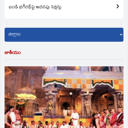
బండి భగీరథ్‌పై అదనపు సెక్షన్లు
జాతీయం