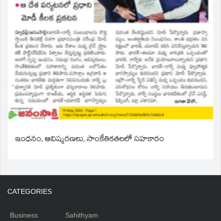
ఇంధనం, ఆవిష్కరణలు, సాంకేతికతలలో సహకారం
CATEGORIES
Business
Sahithyam