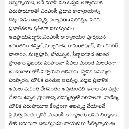
ఇస్తున్నాయని, అదే మూసీ నది ఒడ్డున అత్యాధునిక
సదుపాయాలతో ఎంఎంసీ ప్రధాన కార్యాలయాన్ని
నిర్మించడం అభివృద్ధి, పర్యావరణ పరిరక్షణ, నగర
ప్రణాళికలకు ప్రతీకగా నిలుస్తుందని
అభిప్రాయపడ్డారు.ఎంఎంసీ కార్యాలయం పూర్తయిన
అనంతరం ఉప్పల్, హబ్సిగూడ, రామంతపూర్, చిలుకనగర్,
నాచారం, మల్లాపూర్, బోడుప్పల్, పీర్జాదిగూడ తదితర
ప్రాంతాల ప్రజలకు పరిపాలనా సేవలు మరింత సులభంగా
అందుబాటులోకి వస్తాయని తెలిపారు. స్థానిక సమస్యల
పరిష్కారం, మౌలిక వసతుల అభివృద్ధి, పట్టణ ప్రణాళిక
అమలు మరింత వేగవంతం అవుతుందని ఆశాభావం వ్యక్తం
చేశారు.ఉప్పల్ ప్రాంతాన్ని భవిష్యత్తులో పరిపాలనా, వాణిజ్య,
మౌలిక సదుపాయాల కేంద్రంగా అభివృద్ధి చేయాలనే
ప్రభుత్వ సంకల్పానికి ఎంఎంసీ కార్యాలయ భవన నిర్మాణం
తొలి అడుగుగా నిలుస్తుందని నాయకులు పేర్కొన్నారు.ఈ