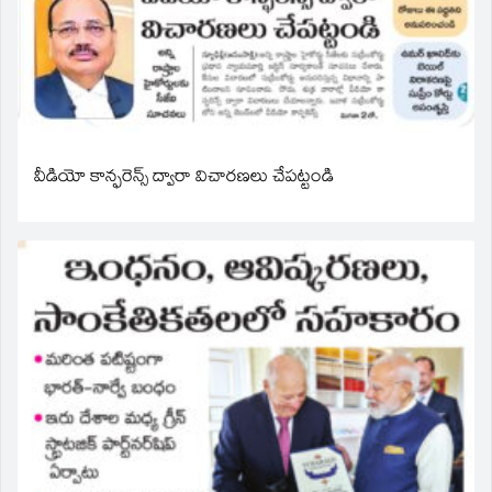
వీడియో కాన్ఫరెన్స్ ద్వారా విచారణలు చేపట్టండి