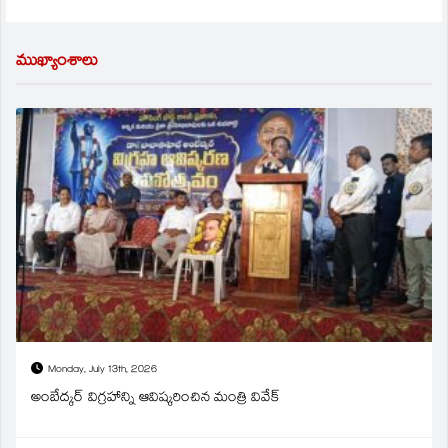
ముఖ్యాంశాలు
Monday, July 13th, 2026
అంబేద్కర్ విగ్రహాన్ని ఆవిష్కరించిన మంత్రి వివేక్