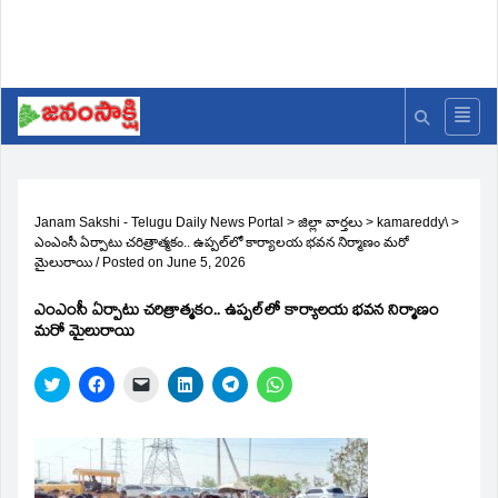
Janam Sakshi - Telugu Daily News Portal
>
జిల్లా వార్తలు
>
kamareddy\
>
ఎంఎంసీ ఏర్పాటు చరిత్రాత్మకం.. ఉప్పల్‌లో కార్యాలయ భవన నిర్మాణం మరో
మైలురాయి
/
Posted on
June 5, 2026
ఎంఎంసీ ఏర్పాటు చరిత్రాత్మకం.. ఉప్పల్‌లో కార్యాలయ భవన నిర్మాణం
మరో మైలురాయి
Click
Click
Click
Click
Click
Click
to
to
to
to
to
to
share
share
email
share
share
share
on
on
a
on
on
on
Twitter
Facebook
link
LinkedIn
Telegram
WhatsApp
(Opens
(Opens
to
(Opens
(Opens
(Opens
in
in
a
in
in
in
new
new
friend
new
new
new
window)
window)
(Opens
window)
window)
window)