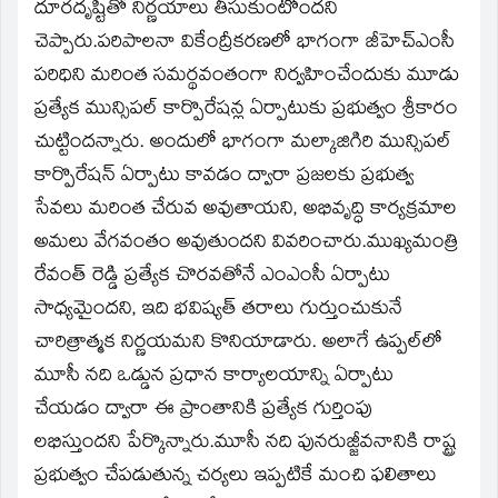
దూరదృష్టితో నిర్ణయాలు తీసుకుంటోందని
చెప్పారు.పరిపాలనా వికేంద్రీకరణలో భాగంగా జీహెచ్ఎంసీ
పరిధిని మరింత సమర్థవంతంగా నిర్వహించేందుకు మూడు
ప్రత్యేక మున్సిపల్ కార్పొరేషన్ల ఏర్పాటుకు ప్రభుత్వం శ్రీకారం
చుట్టిందన్నారు. అందులో భాగంగా మల్కాజిగిరి మున్సిపల్
కార్పొరేషన్ ఏర్పాటు కావడం ద్వారా ప్రజలకు ప్రభుత్వ
సేవలు మరింత చేరువ అవుతాయని, అభివృద్ధి కార్యక్రమాల
అమలు వేగవంతం అవుతుందని వివరించారు.ముఖ్యమంత్రి
రేవంత్ రెడ్డి ప్రత్యేక చొరవతోనే ఎంఎంసీ ఏర్పాటు
సాధ్యమైందని, ఇది భవిష్యత్ తరాలు గుర్తుంచుకునే
చారిత్రాత్మక నిర్ణయమని కొనియాడారు. అలాగే ఉప్పల్‌లో
మూసీ నది ఒడ్డున ప్రధాన కార్యాలయాన్ని ఏర్పాటు
చేయడం ద్వారా ఈ ప్రాంతానికి ప్రత్యేక గుర్తింపు
లభిస్తుందని పేర్కొన్నారు.మూసీ నది పునరుజ్జీవనానికి రాష్ట్ర
ప్రభుత్వం చేపడుతున్న చర్యలు ఇప్పటికే మంచి ఫలితాలు