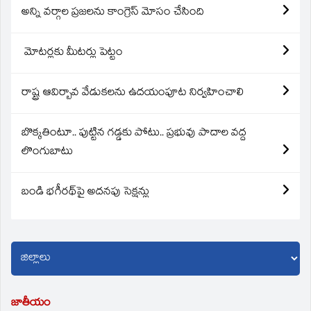
అన్ని వర్గాల ప్రజలను కాంగ్రెస్ మోసం చేసింది
మోటర్లకు మీటర్లు పెట్టం
రాష్ట్ర ఆవిర్బావ వేడుకలను ఉదయంపూట నిర్వహించాలి
బొక్కతింటూ.. పుట్టిన గడ్డకు పోటు.. ప్రభువు పాదాల వద్ద
లొంగుబాటు
బండి భగీరథ్‌పై అదనపు సెక్షన్లు
జాతీయం