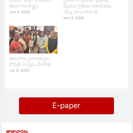
ఎందరో త్యాగాల ఫలితం
రైతుల సంక్షేమమే ప్రభుత్వ
తెలంగాణ రాష్ట్రం
ధ్యేయం రైతులు దళారులను
నమ్మి మోసపోకండి
June 2, 2026
May 3, 2026
తెలంగాణ సైకాలజిస్టుల
కౌన్సిల్ ఏర్పాటు చేయాలి
July 10, 2026
తాజావార్తలు