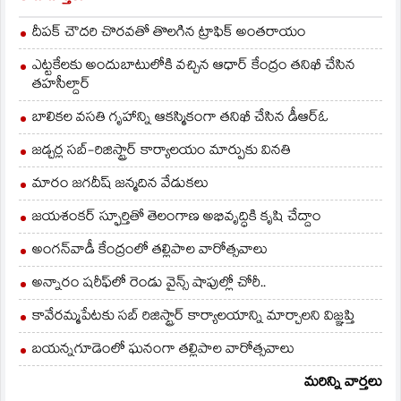
దీపక్ చౌదరి చొరవతో తొలగిన ట్రాఫిక్‌ అంతరాయం
ఎట్టకేలకు అందుబాటులోకి వచ్చిన ఆధార్ కేంద్రం తనిఖీ చేసిన
తహసీల్దార్
బాలికల వసతి గృహాన్ని ఆకస్మికంగా తనిఖీ చేసిన డీఆర్ఓ
జడ్చర్ల సబ్-రిజిస్ట్రార్ కార్యాలయం మార్పుకు వినతి
మారం జగదీష్ జన్మదిన వేడుకలు
జయశంకర్ స్ఫూర్తితో తెలంగాణ అభివృద్ధికి కృషి చేద్దాం
అంగన్‌వాడీ కేంద్రంలో తల్లిపాల వారోత్సవాలు
అన్నారం షరీఫ్‌లో రెండు వైన్స్ షాపుల్లో చోరీ..
కావేరమ్మపేటకు సబ్ రిజిస్ట్రార్ కార్యాలయాన్ని మార్చాలని విజ్ఞప్తి
బయన్నగూడెంలో ఘనంగా తల్లిపాల వారోత్సవాలు
మరిన్ని వార్తలు