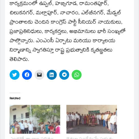
కార్యక్రమంలో ఉప్పల్, హబ్సిగూడ, రామంతపూర్,
చిలుకనగర్, మల్లాపూర్, నాచారం, ఎల్‌బీనగర్, మేడ్చల్
ప్రాంతాలకు చెందిన కాంగ్రెస్ పార్టీ సీనియర్ నాయకులు,
ప్రజాప్రతినిధులు, కార్యకర్తలు, అభిమానులు భారీ సంఖ్యలో
పాల్గొన్నారు. ఎంఎంసీ ఏర్పాటు మరియు కార్యాలయ
నిర్మాణాన్ని స్వాగతిస్తూ రాష్ట్ర ప్రభుత్వానికి కృతజ్ఞతలు
తెలిపారు.
Click
Click
Click
Click
Click
Click
to
to
to
to
to
to
share
share
email
share
share
share
on
on
a
on
on
on
Twitter
Facebook
link
LinkedIn
Telegram
WhatsApp
(Opens
(Opens
to
(Opens
(Opens
(Opens
in
in
a
in
in
in
Related
new
new
friend
new
new
new
window)
window)
(Opens
window)
window)
window)
in
new
window)