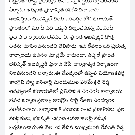
లక్ష్యంతో రాష్ట్ర ప్రభుత్వం తీసుకున్న నిర్ణయాల్లో ఎంఎంసీ
ఏర్పాటు అత్యంత ప్రాధాన్యత కలిగినదిగా వారు
అభివర్ణించారు.ఉప్పల్ నియోజకవర్గంలోని భగాయత్
ప్రాంతంలో మూసీ నది ఒడ్డున నిర్మించనున్న ఎంఎంసీ
ప్రధాన కార్యాలయ భవనం ఈ ప్రాంత అభివృద్ధికి కొత్త
దిశను చూపించనుందని తెలిపారు. ఇది కేవలం ఒక ప్రభుత్వ
కార్యాలయ భవనం మాత్రమే కాకుండా, ఉప్పల్ ప్రాంత
భవిష్యత్ అభివృద్ధికి పునాది వేసే చారిత్రాత్మక నిర్మాణంగా
నిలవనుందని అన్నారు.ఈ నేపథ్యంలో ఉప్పల్ నియోజకవర్గ
కాంగ్రెస్ పార్టీ ఇన్‌చార్జ్ మందుముల పరమేశ్వర్ రెడ్డి
ఆధ్వర్యంలో భగాయత్‌లో ప్రతిపాదిత ఎంఎంసీ కార్యాలయ
భవన నిర్మాణ స్థలాన్ని కాంగ్రెస్ పార్టీ నేతలు సందర్శించి
పరిశీలించారు. నిర్మాణానికి సంబంధించిన ప్రణాళికలు, స్థల
పరిస్థితులు, భవిష్యత్ విస్తరణ అవకాశాలపై సమీక్ష
నిర్వహించారు.ఈ నెల 7వ తేదీన ముఖ్యమంత్రి రేవంత్ రెడ్డి