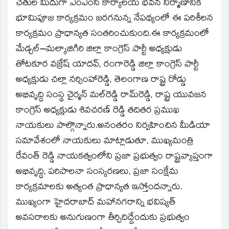
చేతుల మీదుగా ఎంఎంసీ కార్యాలయ భవన నిర్మాణానికి
భూమిపూజ కార్యక్రమం జరగనున్న నేపథ్యంలో ఈ పరిశీలన
కార్యక్రమం ప్రాధాన్యత సంతరించుకుంది.ఈ కార్యక్రమంలో
మేడ్చల్–మల్కాజిగిరి జిల్లా కాంగ్రెస్ పార్టీ అధ్యక్షుడు
తోటకూర వజ్రేష్ యాదవ్, రంగారెడ్డి జిల్లా కాంగ్రెస్ పార్టీ
అధ్యక్షుడు చల్లా నర్సింహారెడ్డి, తెలంగాణ రాష్ట్ర రోడ్డు
అభివృద్ధి సంస్థ చైర్మన్ మల్‌రెడ్డి రామ్‌రెడ్డి, రాష్ట్ర యువజన
కాంగ్రెస్ అధ్యక్షుడు శివచరణ్ రెడ్డి తదితర ప్రముఖ
నాయకులు పాల్గొన్నారు.అనంతరం నిర్వహించిన మీడియా
సమావేశంలో నాయకులు మాట్లాడుతూ, ముఖ్యమంత్రి
రేవంత్ రెడ్డి నాయకత్వంలోని ప్రజా ప్రభుత్వం రాష్ట్రవ్యాప్తంగా
అభివృద్ధి, పరిపాలనా సంస్కరణలు, ప్రజా సంక్షేమ
కార్యక్రమాలకు అత్యంత ప్రాధాన్యత ఇస్తోందన్నారు.
ముఖ్యంగా హైదరాబాద్ మహానగరాన్ని భవిష్యత్
అవసరాలకు అనుగుణంగా తీర్చిదిద్దేందుకు ప్రభుత్వం