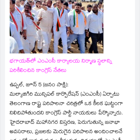
in
new
window)
భగాయత్‌లో ఎంఎంసీ కార్యాలయ నిర్మాణ స్థలాన్ని
పరిశీలించిన కాంగ్రెస్ నేతలు
ఉప్పల్, జూన్ 5 (జనం సాక్షి):
మల్కాజిగిరి మున్సిపల్ కార్పొరేషన్ (ఎంఎంసీ) ఏర్పాటు
తెలంగాణ రాష్ట్ర పరిపాలనా చరిత్రలో ఒక కీలక ఘట్టంగా
నిలిచిపోతుందని కాంగ్రెస్ పార్టీ నాయకులు పేర్కొన్నారు.
హైదరాబాద్ మహానగర విస్తరణ, పెరుగుతున్న జనాభా
అవసరాలు, ప్రజలకు మెరుగైన పరిపాలన అందించాలనే