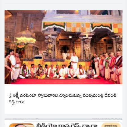
శ్రీ లక్ష్మీ నరసింహ స్వామివారిని దర్శించుకున్న ముఖ్యమంత్రి రేవంత్
రెడ్డి గారు