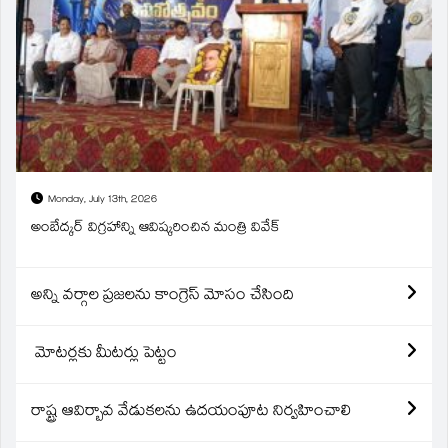
Monday, July 13th, 2026
అంబేద్కర్ విగ్రహాన్ని ఆవిష్కరించిన మంత్రి వివేక్
అన్ని వర్గాల ప్రజలను కాంగ్రెస్ మోసం చేసింది
మోటర్లకు మీటర్లు పెట్టం
రాష్ట్ర ఆవిర్బావ వేడుకలను ఉదయంపూట నిర్వహించాలి