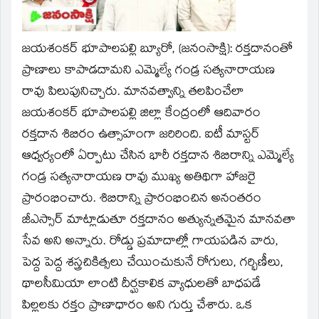
window)
జయశంకర్ భూపాలపల్లి బ్యూరో, (జనంసాక్షి):
రక్తదానంతో
ప్రాణాలు కాపాడదామని ఎమ్మెల్యే గండ్ర సత్యనారాయణ
రావు పిలుపునిచ్చారు. మానవత్వాన్ని తలపించేలా
జయశంకర్ భూపాలపల్లి జిల్లా కేంద్రంలో ఆదివారం
రక్తదాన శిబిరం ఉత్సాహంగా జరిరింది. ఐటీ మాస్టర్
ఆధ్వర్యంలో ఏర్పాటు చేసిన భారీ రక్తదాన శిబిరాన్ని ఎమ్మెల్యే
గండ్ర సత్యనారాయణ రావు ముఖ్య అతిథిగా హాజరై
ప్రారంభించారు. శిబిరాన్ని ప్రారంభించిన అనంతరం
జీఎస్సార్ మాట్లాడుతూ రక్తదానం అత్యున్నతమైన మానవతా
సేవ అని అన్నారు. రోడ్డు ప్రమాదాల్లో గాయపడిన వారు,
పెద్ద పెద్ద శస్త్రచికిత్సలు చేయించుకునే రోగులు, గర్భిణీలు,
థాలసీమియా లాంటి దీర్ఘకాలిక వ్యాధులతో బాధపడే
పిల్లలకు రక్తం ప్రాణాధారం అని గుర్తు చేశారు. ఒక