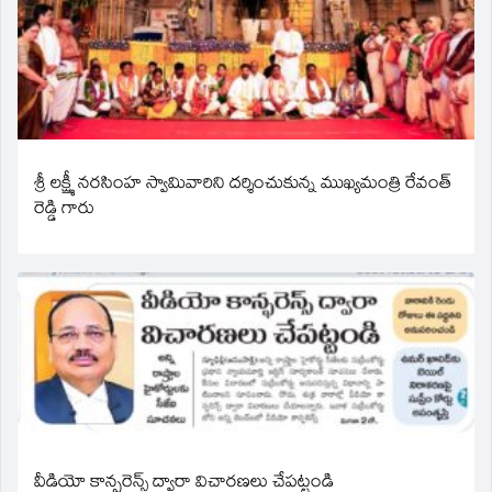
శ్రీ లక్ష్మీ నరసింహ స్వామివారిని దర్శించుకున్న ముఖ్యమంత్రి రేవంత్
రెడ్డి గారు
వీడియో కాన్ఫరెన్స్ ద్వారా విచారణలు చేపట్టండి