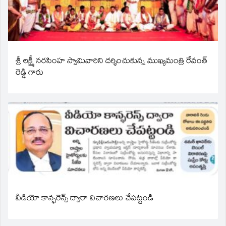
శ్రీ లక్ష్మీ నరసింహ స్వామివారిని దర్శించుకున్న ముఖ్యమంత్రి రేవంత్
రెడ్డి గారు
వీడియో కాన్ఫరెన్స్ ద్వారా విచారణలు చేపట్టండి