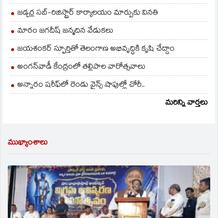
జడ్చర్ల సబ్-రిజిస్ట్రార్ కార్యాలయం మార్పుకు వినతి
మారం జగదీష్ జన్మదిన వేడుకలు
జయశంకర్ స్ఫూర్తితో తెలంగాణ అభివృద్ధికి కృషి చేద్దాం
అంగన్‌వాడీ కేంద్రంలో తల్లిపాల వారోత్సవాలు
అన్నారం షరీఫ్‌లో రెండు వైన్స్ షాపుల్లో చోరీ..
మరిన్ని వార్తలు
ముఖ్యాంశాలు