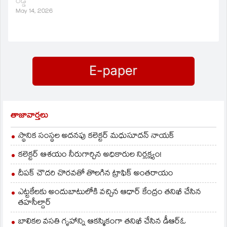
రెడ్డి
May 14, 2026
తాజావార్తలు
స్థానిక సంస్థల అదనపు కలెక్టర్ మధుసూదన్ నాయక్
కలెక్టర్ ఆశయం నీరుగార్చిన అధికారుల నిర్లక్ష్యం!
దీపక్ చౌదరి చొరవతో తొలగిన ట్రాఫిక్‌ అంతరాయం
ఎట్టకేలకు అందుబాటులోకి వచ్చిన ఆధార్ కేంద్రం తనిఖీ చేసిన
తహసీల్దార్
బాలికల వసతి గృహాన్ని ఆకస్మికంగా తనిఖీ చేసిన డీఆర్ఓ