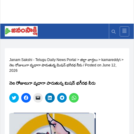
Janam Sakshi - Telugu Daily News Portal
>
జిల్లా వార్తలు
>
kamareddy\
>
నెల రోజులుగా వృధాగా పారుతున్న మిషన్ భగీరథ నీరు
/
Posted on
June 12,
2026
నెల రోజులుగా వృధాగా పారుతున్న మిషన్ భగీరథ నీరు
Click
Click
Click
Click
Click
Click
to
to
to
to
to
to
share
share
email
share
share
share
on
on
a
on
on
on
Twitter
Facebook
link
LinkedIn
Telegram
WhatsApp
(Opens
(Opens
to
(Opens
(Opens
(Opens
in
in
a
in
in
in
new
new
friend
new
new
new
window)
window)
(Opens
window)
window)
window)
in