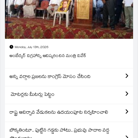
Monday, July 13th, 2026
అంబేద్కర్ విగ్రహాన్ని ఆవిష్కరించిన మంత్రి వివేక్
అన్ని వర్గాల ప్రజలను కాంగ్రెస్ మోసం చేసింది
మోటర్లకు మీటర్లు పెట్టం
రాష్ట్ర ఆవిర్బావ వేడుకలను ఉదయంపూట నిర్వహించాలి
బొక్కతింటూ.. పుట్టిన గడ్డకు పోటు.. ప్రభువు పాదాల వద్ద