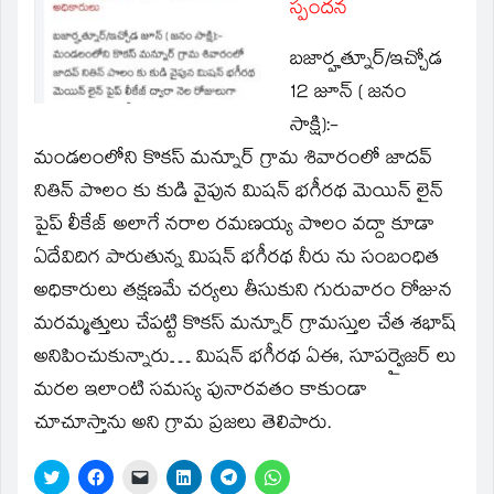
స్పందన
బజార్హత్నూర్/ఇచ్చోడ
12 జూన్ ( జనం
సాక్షి):-
మండలంలోని కొకస్ మన్నూర్ గ్రామ శివారంలో జాదవ్
నితిన్ పొలం కు కుడి వైపున మిషన్ భగీరథ మెయిన్ లైన్
పైప్ లీకేజ్ అలాగే నరాల రమణయ్య పొలం వద్దా కూడా
ఏదేవిదిగ పారుతున్న మిషన్ భగీరథ నీరు ను సంబంధిత
అధికారులు తక్షణమే చర్యలు తీసుకుని గురువారం రోజున
మరమ్మత్తులు చేపట్టి కొకస్ మన్నూర్ గ్రామస్తుల చేత శభాష్
అనిపించుకున్నారు… మిషన్ భగీరథ ఏఈ, సూపర్వైజర్ లు
మరల ఇలాంటి సమస్య పునారవతం కాకుండా
చూచూస్తాను అని గ్రామ ప్రజలు తెలిపారు.
Click
Click
Click
Click
Click
Click
to
to
to
to
to
to