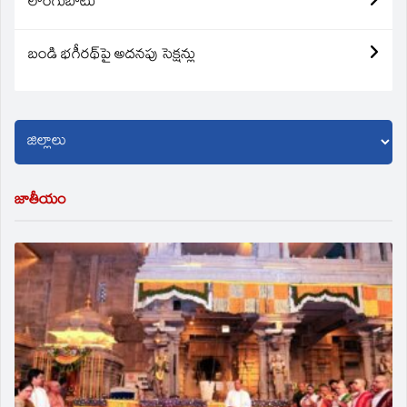
లొంగుబాటు
బండి భగీరథ్‌పై అదనపు సెక్షన్లు
జాతీయం