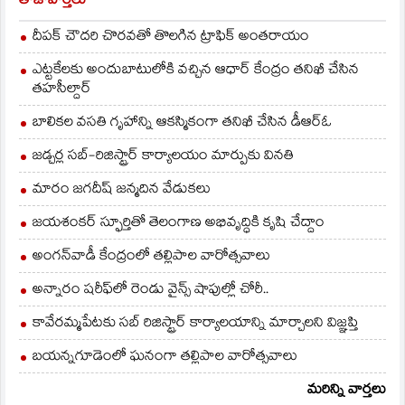
తాజావార్తలు
దీపక్ చౌదరి చొరవతో తొలగిన ట్రాఫిక్‌ అంతరాయం
ఎట్టకేలకు అందుబాటులోకి వచ్చిన ఆధార్ కేంద్రం తనిఖీ చేసిన
తహసీల్దార్
బాలికల వసతి గృహాన్ని ఆకస్మికంగా తనిఖీ చేసిన డీఆర్ఓ
జడ్చర్ల సబ్-రిజిస్ట్రార్ కార్యాలయం మార్పుకు వినతి
మారం జగదీష్ జన్మదిన వేడుకలు
జయశంకర్ స్ఫూర్తితో తెలంగాణ అభివృద్ధికి కృషి చేద్దాం
అంగన్‌వాడీ కేంద్రంలో తల్లిపాల వారోత్సవాలు
అన్నారం షరీఫ్‌లో రెండు వైన్స్ షాపుల్లో చోరీ..
కావేరమ్మపేటకు సబ్ రిజిస్ట్రార్ కార్యాలయాన్ని మార్చాలని విజ్ఞప్తి
బయన్నగూడెంలో ఘనంగా తల్లిపాల వారోత్సవాలు
మరిన్ని వార్తలు