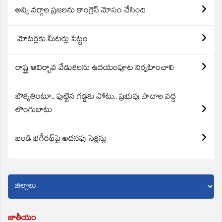
అన్ని వర్గాల ప్రజలను కాంగ్రెస్ మోసం చేసింది
మోటర్లకు మీటర్లు పెట్టం
రాష్ట్ర ఆవిర్బావ వేడుకలను ఉదయంపూట నిర్వహించాలి
బొక్కతింటూ.. పుట్టిన గడ్డకు పోటు.. ప్రభువు పాదాల వద్ద
లొంగుబాటు
బండి భగీరథ్‌పై అదనపు సెక్షన్లు
జాతీయం