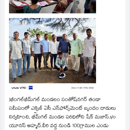
window)
)భీంగల్
భీమ్‌గల్‌ మండలం సంతోష్‌నగర్‌ తండా
సమీపంలో ఎక్సైజ్‌ ఏసీ ఎన్‌ఫోర్స్‌మెంట్‌ బృందం దాడులు
నిర్వహించి, భీమ్‌గల్‌ మండల పరిధిలోని షేక్‌ మజాస్‌.s/o
యూనస్‌ అహ్మద్‌.వీరి వద్ద నుండి 100గ్రాముల ఎండు