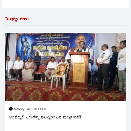
ముఖ్యాంశాలు
Monday, July 13th, 2026
అంబేద్కర్ విగ్రహాన్ని ఆవిష్కరించిన మంత్రి వివేక్