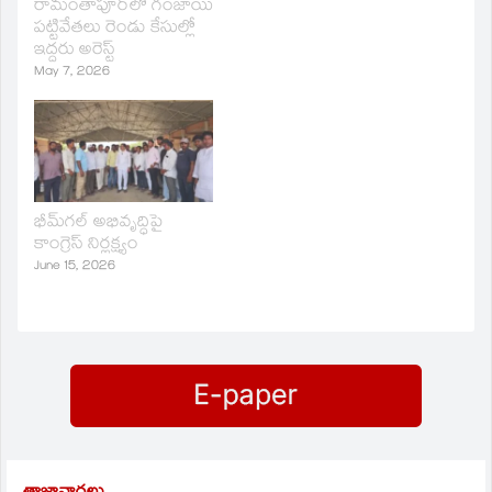
రామంతాపూర్‌లో గంజాయి
పట్టివేతలు రెండు కేసుల్లో
ఇద్దరు అరెస్ట్
May 7, 2026
భీమ్‌గల్ అభివృద్ధిపై
కాంగ్రెస్ నిర్లక్ష్యం
June 15, 2026