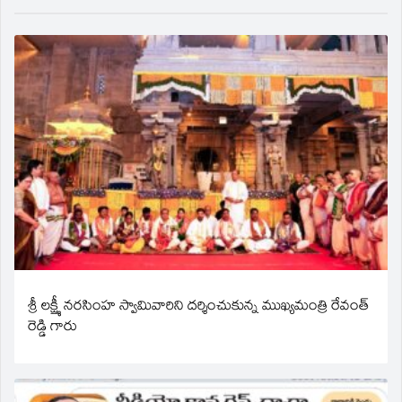
శ్రీ లక్ష్మీ నరసింహ స్వామివారిని దర్శించుకున్న ముఖ్యమంత్రి రేవంత్
రెడ్డి గారు