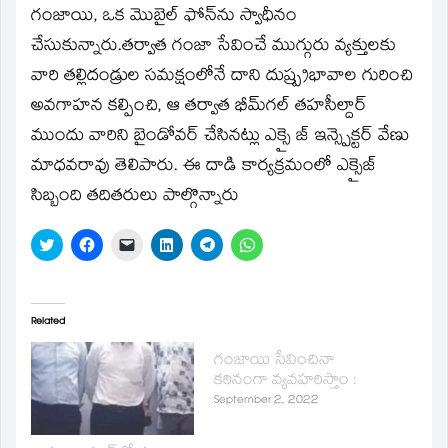
గంజాయి, ఒక మొబైల్‌ ఫోన్‌ను స్వాధీనం
చేసుకున్నారు.తర్వాత గంజా సేవించే ముగ్గురు వ్యక్తులకు
వారి తల్లిదండ్రుల సమక్షంలోనే దాని దుష్ప్రభావాల గురించి
అవగాహన కల్పించి, ఆ తర్వాత భీమ్‌గల్ తహసీల్దార్‌
ముందు వారిని బైండోవర్ చేసినట్లు ఎక్సై జ్ ఇన్స్పెక్టర్ వేణు
మాధవరావు తెలిపారు. ఈ దాడి కార్యక్రమంలో ఎక్సైజ్
సిబ్బంది తదితరులు పాల్గొన్నారు
Click
Click
Click
Click
Click
Click
to
to
to
to
to
to
share
share
email
share
share
share
on
on
a
on
on
on
Twitter
Facebook
link
LinkedIn
Telegram
WhatsApp
(Opens
(Opens
to
(Opens
(Opens
(Opens
in
in
a
in
in
in
Related
new
new
friend
new
new
new
window)
window)
(Opens
window)
window)
window)
గంజాయి సేవించినా
in
new
కఠినంగా వ్యవహరిస్తాం ​:
window)
September 2, 2022