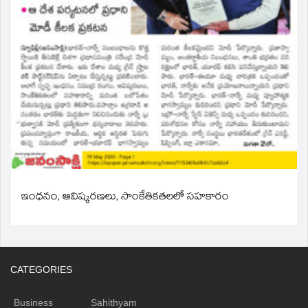
ఇంధనం, ఆవిష్కరణలు, సాంకేతికతలలో సహకారం
CATEGORIES
Business
Sahithyam