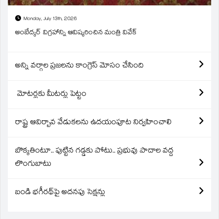
Monday, July 13th, 2026
అంబేద్కర్ విగ్రహాన్ని ఆవిష్కరించిన మంత్రి వివేక్
అన్ని వర్గాల ప్రజలను కాంగ్రెస్ మోసం చేసింది
మోటర్లకు మీటర్లు పెట్టం
రాష్ట్ర ఆవిర్బావ వేడుకలను ఉదయంపూట నిర్వహించాలి
బొక్కతింటూ.. పుట్టిన గడ్డకు పోటు.. ప్రభువు పాదాల వద్ద
లొంగుబాటు
బండి భగీరథ్‌పై అదనపు సెక్షన్లు