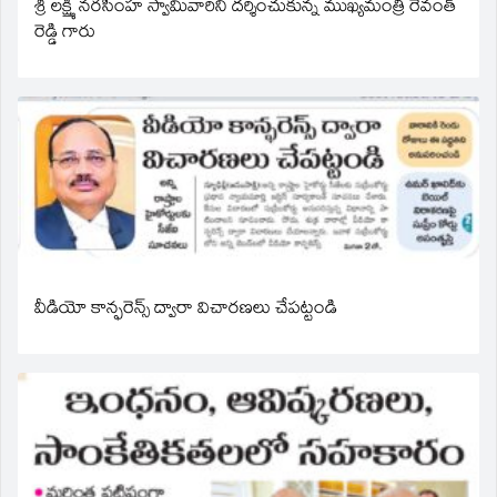
శ్రీ లక్ష్మీ నరసింహ స్వామివారిని దర్శించుకున్న ముఖ్యమంత్రి రేవంత్
రెడ్డి గారు
వీడియో కాన్ఫరెన్స్ ద్వారా విచారణలు చేపట్టండి