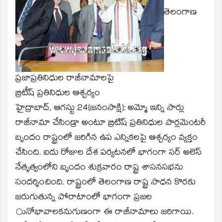
window)
తెలంగాణ
ప్రజాప్రతినిధుల రాజీనామాలపై
బ్రిటీష్‌ ప్రతినిధుల ఆశ్చర్యం
హైద్రాబాద్‌, ఆగస్టు 24(జనంసాక్షి): అమ్మో ఇన్ని సార్లు
రాజీనామా చేసిండ్రా అంటూ బ్రిటిష్‌ ప్రతినిధుల పార్లమెంటరీ
బృందం రాష్ట్రంలో జరిగిన ఉప ఎన్నికలపై ఆశ్చర్యం వ్యక్తం
చేసింది. ఐదు రోజుల దేశ పర్యటనలో భాగంగా సర్‌ అలెస్‌
నేతృత్వంలోని బృందం శుక్రవారం రాష్ట్ర శాసనసభను
సందర్శించింది. రాష్ట్రంలో తెలంగాణ రాష్ట్ర సాధన కొరకు
జరుగుతున్న పోరాటాంలో భాగంగా ప్రజల
ునోభావాలకనుగుణంగా ఈ రాజీనామాలు జరిగాయి.