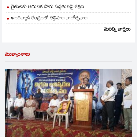
రైతులకు ఆధునిక సాగు పద్ధతులపై శిక్షణ
అంగన్వాడి కేంద్రంలో తల్లిపాల వారోత్సవాల
మరిన్ని వార్తలు
ముఖ్యాంశాలు