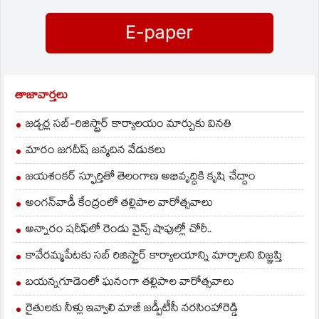
ఎన్నికలు జరిగిన వైనం
బ్రిటన్‌ ప్రతినిధులకు
ఆశ్చర్యపరిచింది. తమ…
తాజావార్తలు
జడ్చర్ల సబ్-రిజిస్ట్రార్ కార్యాలయం మార్పుకు వినతి
మారం జగదీష్ జన్మదిన వేడుకలు
జయశంకర్ స్ఫూర్తితో తెలంగాణ అభివృద్ధికి కృషి చేద్దాం
అంగన్‌వాడీ కేంద్రంలో తల్లిపాల వారోత్సవాలు
అన్నారం షరీఫ్‌లో రెండు వైన్స్ షాపుల్లో చోరీ..
కావేరమ్మపేటకు సబ్ రిజిస్ట్రార్ కార్యాలయాన్ని మార్చాలని విజ్ఞప్తి
బయన్నగూడెంలో ఘనంగా తల్లిపాల వారోత్సవాలు
రైతులకు నీళ్లు ఇవ్వాలి మాజీ జడ్పీటీసీ నరసింహారెడ్డి