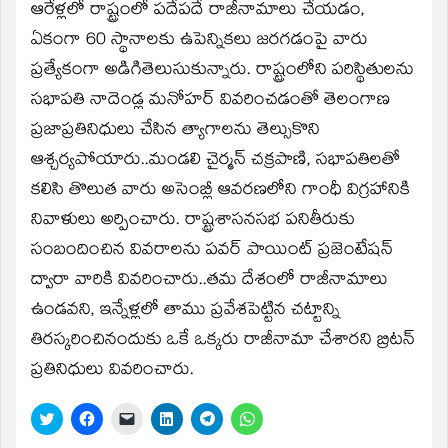
ఆరేళ్లలో రాష్ట్రంలో పదేపదే రాజీనామాలు చేయడం,
ఏకంగా 60 స్థానాలకు ఉపెన్నికలు జరగడంపై వారు
ప్రత్యేకంగా అడిగితెలుసుకున్నారు. రాష్ట్రంలోని పరిస్థితులను
సభాపతి నాదెండ్ల మనోహర్‌ వివరించడంతో తెలంగాణ
ప్రజాప్రతినిధులు చేసిన త్యాగాలను తెల్సుకొని
ఆశ్చర్యపోయారు..మండలి చైర్మన్‌ చక్రపాణి, సభాపతిలతో
కలిసి తొలుత వారు అసెంబ్లీ ఆవరణలోని గాంధీ విగ్రహానికి
నివాళులు అర్పించారు. రాష్ట్రశాసనసభ పనితీరుకు
సంబందించిన వివరాలను పవర్‌ పాయింట్‌ ప్రజెంటేషన్‌
ద్వారా వారికి వివరించారు..తమ దేశంలో రాజీనామాలు
ఉండవని, ఇన్నేళ్లలో తాము ప్రవేశపెట్టిన చట్టాన్ని
తిరస్కరించినందుకు ఒకే ఒక్కరు రాజీనామా చేశారని బ్రిటన్‌
ప్రతినిధులు వివరించారు.
Click
Click
Click
Click
Click
Click
to
to
to
to
to
to
share
share
email
share
share
share