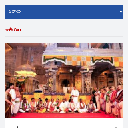
జాతీయం