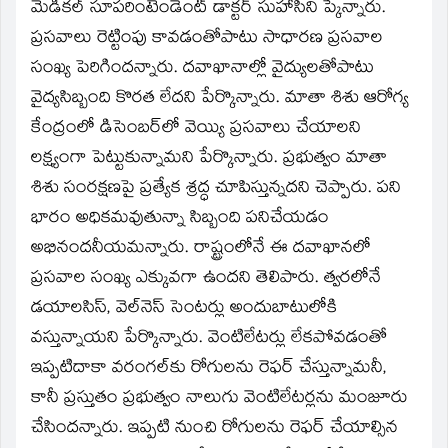
window)
మెడికల్‌ సూపరింటెండెంట్‌ డాక్టర్‌ సుహాసిని ప్కేన్నారు.
ప్రసవాలు రెట్టింపు కావడంతోపాటు సాధారణ ప్రసవాల
సంఖ్య పెరిగిందన్నారు. దవాఖానాల్లో వైద్యులతోపాటు
వైద్యసిబ్బంది కొరత లేదని పేర్కొన్నారు. మాతా శిశు ఆరోగ్య
కేంద్రంలో డిసెంబర్‌లో వెయ్యి ప్రసవాలు చేయాలని
లక్ష్యంగా పెట్టుకున్నామని పేర్కొన్నారు. ప్రభుత్వం మాతా
శిశు సంరక్షణపై ప్రత్యేక శ్రద్ధ చూపిస్తున్నదని చెప్పారు. పని
భారం అధికమవుతున్నా సిబ్బంది పనిచేయడం
అభినందనీయమన్నారు. రాష్ట్రంలోనే ఈ దవాఖానలో
ప్రసవాల సంఖ్య ఎక్కువగా ఉందని తెలిపారు. త్వరలోనే
డయాలసిస్‌, వెల్‌నెస్‌ సెంటర్లు అందుబాటులోకి
వస్తున్నాయని పేర్కొన్నారు. వెంటిలేటర్లు లేకపోవడంతో
ఇప్పటిదాకా వరంగల్‌కు రోగులను రెఫర్‌ చేస్తున్నామనీ,
కానీ ప్రస్తుతం ప్రభుత్వం నాలుగు వెంటిలేటర్లను మంజూరు
చేసిందన్నారు. ఇప్పటి నుంచి రోగులను రెఫర్‌ చేయాల్సిన