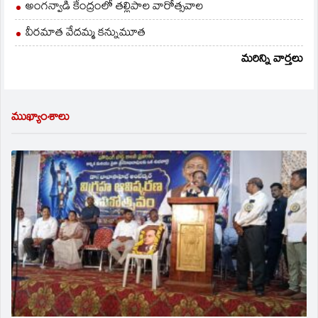
అంగన్వాడి కేంద్రంలో తల్లిపాల వారోత్సవాల
వీరమాత వేదమ్మ కన్నుమూత
మరిన్ని వార్తలు
ముఖ్యాంశాలు