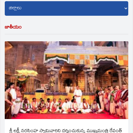
జాతీయం
శ్రీ లక్ష్మీ నరసింహ స్వామివారిని దర్శించుకున్న ముఖ్యమంత్రి రేవంత్