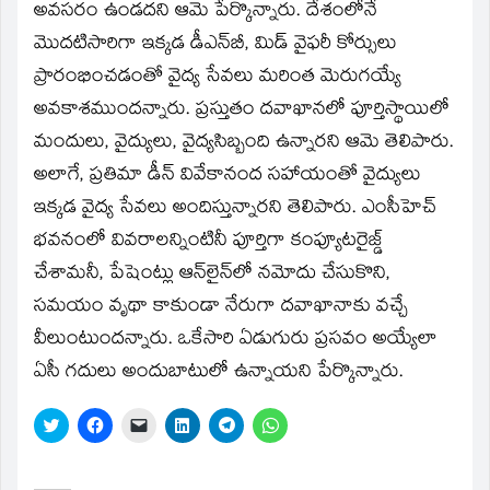
అవసరం ఉండదని ఆమె పేర్కొన్నారు. దేశంలోనే
మొదటిసారిగా ఇక్కడ డీఎన్‌బీ, మిడ్‌ వైఫరీ కోర్సులు
ప్రారంభించడంతో వైద్య సేవలు మరింత మెరుగయ్యే
అవకాశముందన్నారు. ప్రస్తుతం దవాఖానలో పూర్తిస్థాయిలో
మందులు, వైద్యులు, వైద్యసిబ్బంది ఉన్నారని ఆమె తెలిపారు.
అలాగే, ప్రతిమా డీన్‌ వివేకానంద సహాయంతో వైద్యులు
ఇక్కడ వైద్య సేవలు అందిస్తున్నారని తెలిపారు. ఎంసీహెచ్‌
భవనంలో వివరాలన్నింటినీ పూర్తిగా కంప్యూటరైజ్డ్‌
చేశామనీ, పేషెంట్లు ఆన్‌లైన్‌లో నమోదు చేసుకొని,
సమయం వృథా కాకుండా నేరుగా దవాఖానాకు వచ్చే
వీలుంటుందన్నారు. ఒకేసారి ఏడుగురు ప్రసవం అయ్యేలా
ఏసీ గదులు అందుబాటులో ఉన్నాయని పేర్కొన్నారు.
Click
Click
Click
Click
Click
Click
to
to
to
to
to
to
share
share
email
share
share
share
on
on
a
on
on
on
Twitter
Facebook
link
LinkedIn
Telegram
WhatsApp