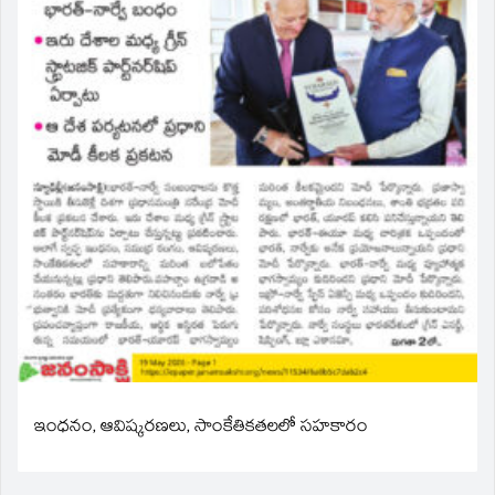
ఇంధనం, ఆవిష్కరణలు, సాంకేతికతలలో సహకారం