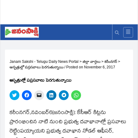
Janam Sakshi - Telugu Daily News Portal
>
జిల్లా వార్తలు
>
కరీంనగర్
>
ఆస్పత్రుల్లో పస్రసవాలు పెరగుతున్నాయి
/
Posted on
November 6, 2017
ఆస్పత్రుల్లో పస్రసవాలు పెరగుతున్నాయి
Click
Click
Click
Click
Click
Click
to
to
to
to
to
to
share
share
email
share
share
share
on
on
a
on
on
on
Twitter
Facebook
link
LinkedIn
Telegram
WhatsApp
కరీంనగర్‌,నవంబర్‌6(జ‌నంసాక్షి): కేసీఆర్‌ కిట్లను
(Opens
(Opens
to
(Opens
(Opens
(Opens
in
in
a
in
in
in
ప్రారంభించిన నాటి నుంచి ప్రభుత్వ దవాఖానాల్లో ప్రసవాలు
new
new
friend
new
new
new
window)
window)
(Opens
window)
window)
window)
రెట్టింపయ్యాయని ప్రభుత్వ దవాఖాన నోడల్‌ ఆఫీసర్‌,
in
new