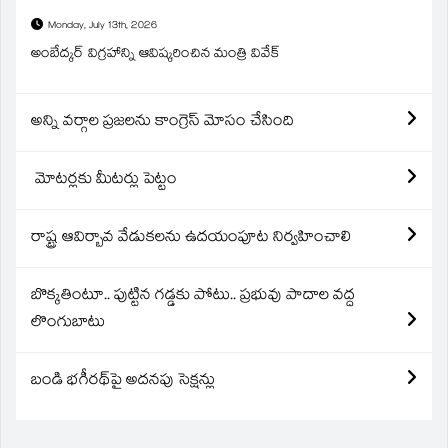
Monday, July 13th, 2026
అంబేద్కర్ విగ్రహాన్ని ఆవిష్కరించిన మంత్రి వివేక్
అన్ని వర్గాల ప్రజలను కాంగ్రెస్ మోసం చేసింది
మోటర్లకు మీటర్లు పెట్టం
రాష్ట్ర ఆవిర్బావ వేడుకలను ఉదయంపూట నిర్వహించాలి
బొక్కతింటూ.. పుట్టిన గడ్డకు పోటు.. ప్రభువు పాదాల వద్ద
లొంగుబాటు
బండి భగీరథ్‌పై అదనపు సెక్షన్లు