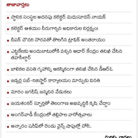
పరిశీలనాధికారి
తాజావార్తలు
వి.వెంకటేశ్వర్లు గౌరవ
అతిథిగా హాజరవుతారని
స్థానిక సంస్థల అదనపు కలెక్టర్ మధుసూదన్ నాయక్
చెప్పారు. రీజియన్‌లోని
కార్మికులు అధికసంఖ్యలో
కలెక్టర్ ఆశయం నీరుగార్చిన అధికారుల నిర్లక్ష్యం!
పాల్గొని…
దీపక్ చౌదరి చొరవతో తొలగిన ట్రాఫిక్‌ అంతరాయం
ఎట్టకేలకు అందుబాటులోకి వచ్చిన ఆధార్ కేంద్రం తనిఖీ చేసిన
తహసీల్దార్
బాలికల వసతి గృహాన్ని ఆకస్మికంగా తనిఖీ చేసిన డీఆర్ఓ
జడ్చర్ల సబ్-రిజిస్ట్రార్ కార్యాలయం మార్పుకు వినతి
మారం జగదీష్ జన్మదిన వేడుకలు
జయశంకర్ స్ఫూర్తితో తెలంగాణ అభివృద్ధికి కృషి చేద్దాం
అంగన్‌వాడీ కేంద్రంలో తల్లిపాల వారోత్సవాలు
అన్నారం షరీఫ్‌లో రెండు వైన్స్ షాపుల్లో చోరీ..