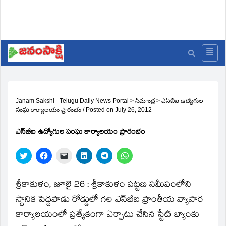
Janam Sakshi - Telugu Daily News Portal
>
సీమాంధ్ర
>
ఎస్‌బీఐ ఉద్యోగుల
సంఘ కార్యాలయం ప్రారంభం
/
Posted on
July 26, 2012
ఎస్‌బీఐ ఉద్యోగుల సంఘ కార్యాలయం ప్రారంభం
Click
Click
Click
Click
Click
Click
to
to
to
to
to
to
share
share
email
share
share
share
on
on
a
on
on
on
Twitter
Facebook
link
LinkedIn
Telegram
WhatsApp
శ్రీకాకుళం, జూలై 26 : శ్రీకాకుళం పట్టణ సమీపంలోని
(Opens
(Opens
to
(Opens
(Opens
(Opens
in
in
a
in
in
in
స్థానిక పెద్దపాడు రోడ్డులో గల ఎస్‌బీఐ ప్రాంతీయ వ్యాపార
new
new
friend
new
new
new
window)
window)
(Opens
window)
window)
window)
కార్యాలయంలో ప్రత్యేకంగా ఏర్పాటు చేసిన స్టేట్‌ బ్యాంకు
in
new