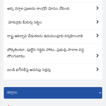
అన్ని వర్గాల ప్రజలను కాంగ్రెస్ మోసం చేసింది
మోటర్లకు మీటర్లు పెట్టం
రాష్ట్ర ఆవిర్బావ వేడుకలను ఉదయంపూట నిర్వహించాలి
బొక్కతింటూ.. పుట్టిన గడ్డకు పోటు.. ప్రభువు పాదాల వద్ద
లొంగుబాటు
బండి భగీరథ్‌పై అదనపు సెక్షన్లు