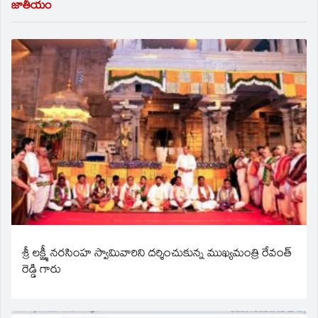
జాతీయం
శ్రీ లక్ష్మీ నరసింహ స్వామివారిని దర్శించుకున్న ముఖ్యమంత్రి రేవంత్
రెడ్డి గారు