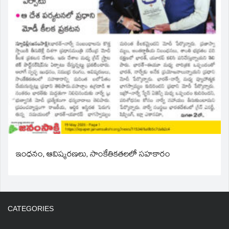
ఇంధనం, ఆవిష్కరణలు, సాంకేతికతలలో సహకారం
CATEGORIES