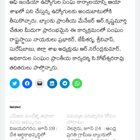
window)
ఆఫ్‌ ఇండియా ఉద్యోగుల సంఘ కార్యాలయాన్ని ఆయా
శాఖలో పని చేస్తున్న ఉద్యోగులకు అందుబాటులోకి
తీసుకొచ్చారు. బ్యాంకు ప్రాంతీయ మేనేజర్‌ ఆర్‌.కృష్ణమూర్తి
చేతుల మీదుగా ప్రారంభమైన ఈ కార్యక్రమంలో సంఘం
రాష్ట్రస్థాయి నాయకులు ప్రభాకర్‌, జేపీశర్మ, శ్రీనివాస్‌,
సురేష్‌బాబు, జిల్లా శాఖ అధ్యక్షుడు ఆర్‌.నరేంద్రకుమార్‌,
అధికారుల సంఘం ప్రాంతీయ కార్యదర్శి సి.కోటేశ్వరరావు
తదితరులు పాల్గొన్నారు.
Click
Click
Click
Click
Click
Click
to
to
to
to
to
to
share
share
email
share
share
share
on
on
a
on
on
on
Twitter
Facebook
link
LinkedIn
Telegram
WhatsApp
(Opens
(Opens
to
(Opens
(Opens
(Opens
in
in
a
in
in
in
Related
new
new
friend
new
new
new
window)
window)
(Opens
window)
window)
window)
ఎస్‌బిఐ వందేళ్ళ తపాలా
సమస్యల పరిష్కారం కోసం
in
కవరు ఆవిష్కరణ
పోరాటం
new
window)
విజయనగరం, జూన్‌ 28 :
నెల్లూరు, జూన్‌ 24 : ఆంధ్ర
దేశ ఆర్థికాభివృద్ధిలో
ప్రగతి గ్రామీణ బ్యాంకులో