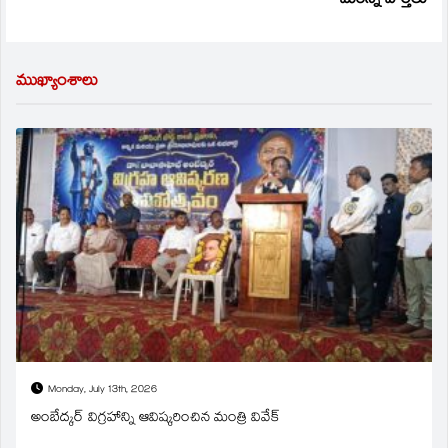
మరిన్ని వార్తలు
ముఖ్యాంశాలు
Monday, July 13th, 2026
అంబేద్కర్ విగ్రహాన్ని ఆవిష్కరించిన మంత్రి వివేక్